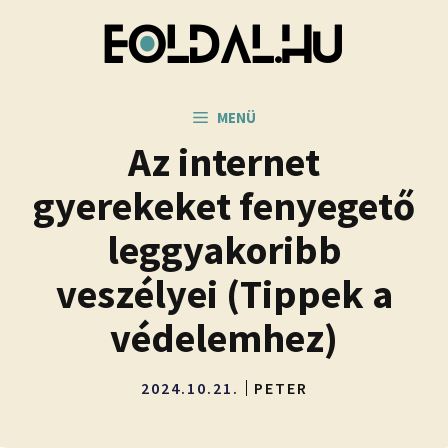
Kilépés
a
tartalomba
MENÜ
Az internet
gyerekeket fenyegető
leggyakoribb
veszélyei (Tippek a
védelemhez)
2024.10.21.
PETER