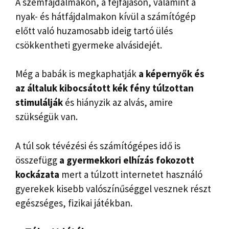
A szemfájdalmakon, a fejfájáson, valamint a
nyak- és hátfájdalmakon kívül a számítógép
előtt való huzamosabb ideig tartó ülés
csökkentheti gyermeke alvásidejét.
Még a babák is megkaphatják
a képernyők és
az általuk kibocsátott kék fény túlzottan
stimulálják
és hiányzik az alvás, amire
szükségük van.
A túl sok tévézési és számítógépes idő is
összefügg
a gyermekkori elhízás fokozott
kockázata
mert a túlzott internetet használó
gyerekek kisebb valószínűséggel vesznek részt
egészséges, fizikai játékban.