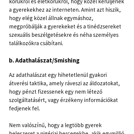
körükről és életkorukról, hogy közel kerüljenek
a gyerekekhez az interneten. Amint azt hiszik,
hogy elég közel állnak egymáshoz,
megpróbálják a gyerekeket és a tinédzsereket
szexuális beszélgetésekre és néha személyes
találkozókra csábítani.
b. Adathalászat/Smishing
Az adathalászat egy hihetetlenül gyakori
átverési taktika, amely ráveszi az áldozatokat,
hogy pénzt fizessenek egy nem létező
szolgáltatásért, vagy érzékeny információkat
fedjenek fel.
Nem valószínű, hogy a legtöbb gyerek
beleszeret a nigériai hercegekbe, akik egymillió