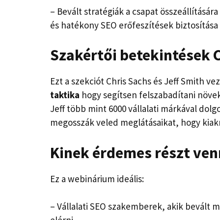
–
Bevált stratégiák a csapat összeállításá
és hatékony SEO erőfeszítések biztosítás
Szakértői betekintések C
Ezt a szekciót Chris Sachs és Jeff Smith ve
taktika
hogy segítsen felszabadítani növek
Jeff több mint 6000 vállalati márkával dolg
megosszák veled meglátásaikat, hogy kiakn
Kinek érdemes részt ven
Ez a webinárium ideális:
– Vállalati SEO szakemberek, akik bevált