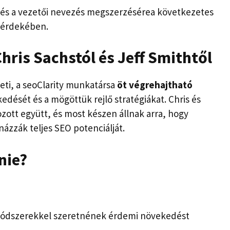
ra és a vezetői nevezés megszerzésére
a következetes
a érdekében.
hris Sachstól és Jeff Smithtől
zeti, a seoClarity munkatársa
öt végrehajtható
edését és a mögöttük rejlő stratégiákat. Chris és
ozott együtt, és most készen állnak arra, hogy
ázzák teljes SEO potenciálját.
nie?
 módszerekkel szeretnének érdemi növekedést