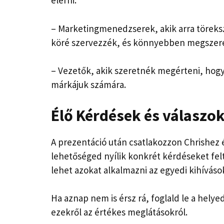
elérni.
– Marketingmenedzserek, akik arra töreksz
köré szervezzék, és könnyebben megszerez
– Vezetők, akik szeretnék megérteni, ho
márkájuk számára.
Élő Kérdések és válaszok
A prezentáció után csatlakozzon Chrishez é
lehetőséged nyílik konkrét kérdéseket felt
lehet azokat alkalmazni az egyedi kihíváso
Ha aznap nem is érsz rá, foglald le a helye
ezekről az értékes meglátásokról.