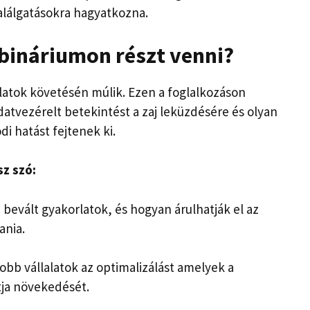
alálgatásokra hagyatkozna.
ebináriumon részt venni?
latok követésén múlik. Ezen a foglalkozáson
atvezérelt betekintést a zaj leküzdésére és olyan
i hatást fejtenek ki.
z szó:
 bevált gyakorlatok, és
hogyan árulhatják el az
ania.
obb vállalatok az optimalizálást
amelyek a
atja növekedését.