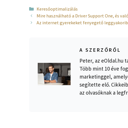
Kategória
Keresőoptimalizálás
Mire használható a Driver Support One, és val
Az internet gyerekeket fenyegető leggyakorib
A SZERZŐRŐL
Peter, az eOldal.hu t
Több mint 10 éve fog
marketinggel, amelye
segítette elő. Cikkei
az olvasóknak a legfr