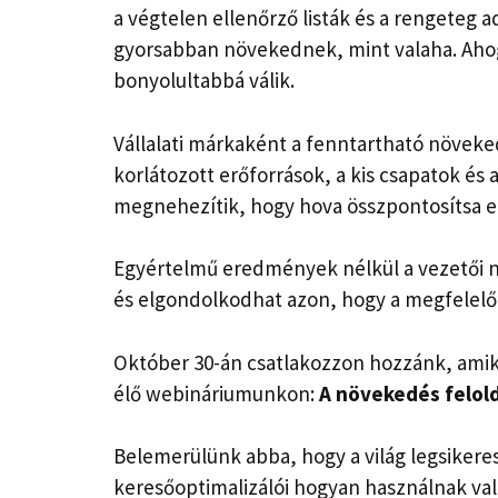
a végtelen ellenőrző listák és a rengeteg 
gyorsabban növekednek, mint valaha. Ahogy
bonyolultabbá válik.
Vállalati márkaként a fenntartható növek
korlátozott erőforrások, a kis csapatok és
megnehezítik, hogy hova összpontosítsa er
Egyértelmű eredmények nélkül a vezetői 
és elgondolkodhat azon, hogy a megfelelő 
Október 30-án csatlakozzon hozzánk, amiko
élő webináriumunkon:
A növekedés feloldá
Belemerülünk abba, hogy a világ legsiker
keresőoptimalizálói hogyan használnak val