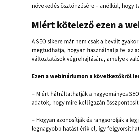
növekedés ösztönzésére – anélkül, hogy t
Miért kötelező ezen a w
A SEO sikere már nem csak a bevált gyakor
megtudhatja, hogyan használhatja fel az ad
változtatások végrehajtására, amelyek valód
Ezen a webináriumon a következőkről les
–
Miért hátráltathatják a hagyományos SEO
adatok, hogy mire kell igazán összpontosít
–
Hogyan azonosítják és rangsorolják a legj
legnagyobb hatást érik el, így felgyorsíth