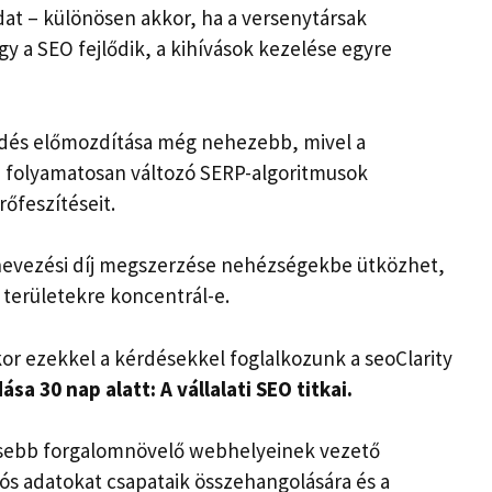
adat – különösen akkor, ha a versenytársak
 a SEO fejlődik, a kihívások kezelése egyre
edés előmozdítása még nehezebb, mivel a
 a folyamatosan változó SERP-algoritmusok
őfeszítéseit.
nevezési díj megszerzése nehézségekbe ütközhet,
területekre koncentrál-e.
r ezekkel a kérdésekkel foglalkozunk a seoClarity
sa 30 nap alatt: A vállalati SEO titkai.
esebb forgalomnövelő webhelyeinek vezető
ós adatokat csapataik összehangolására és a