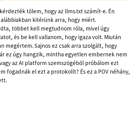
érdezték tőlem, hogy az llms.txt számít-e. Én
alábbiakban kitérünk arra, hogy miért.
dta, többet kell megtudnom róla, mivel úgy
tot, és be kell vallanom, hogy igaza volt. Miután
n megértem. Sajnos ez csak arra szolgált, hogy
s bár ez úgy hangzik, mintha egyetlen embernek nem
r vagy az AI platform szemszögéből próbálom ezt
em fogadnák el ezt a protokollt? És ez a POV néhány,
tt.