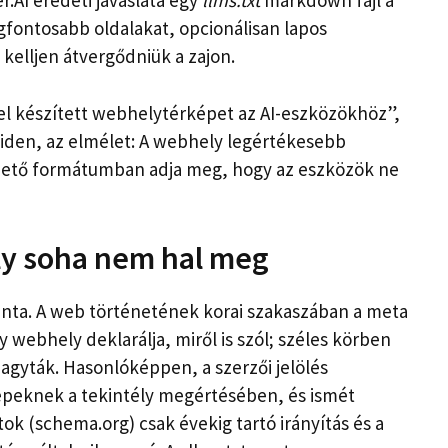
.AI eredeti javaslata egy
llms.txt
markdown fájl a
gfontosabb oldalakat, opcionálisan lapos
kelljen átvergődniük a zajon.
zzel készített webhelytérképet az AI-eszközökhöz”,
viden, az elmélet: A webhely legértékesebb
hető formátumban adja meg, hogy az eszközök ne
ly soha nem hal meg
minta. A web történetének korai szakaszában a meta
 webhely deklarálja, miről is szól; széles körben
hagyták. Hasonlóképpen, a szerzői jelölés
gépeknek a tekintély megértésében, és ismét
ok (schema.org) csak évekig tartó irányítás és a