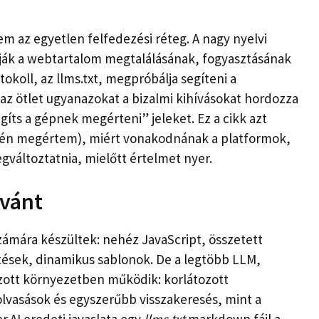
m az egyetlen felfedezési réteg. A nagy nyelvi
írják a webtartalom megtalálásának, fogyasztásának
okoll, az llms.txt, megpróbálja segíteni a
az ötlet ugyanazokat a bizalmi kihívásokat hordozza
ts a gépnek megérteni” jeleket. Ez a cikk azt
ogy én megértem), miért vonakodnának a platformok,
egváltoztatnia, mielőtt értelmet nyer.
ívánt
mára készültek: nehéz JavaScript, összetett
etések, dinamikus sablonok. De a legtöbb LLM,
ozott környezetben működik: korlátozott
vasások és egyszerűbb visszakeresés, mint a