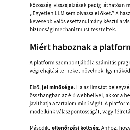
közösségi visszajelzések pedig láthatóan m
„Egyetlen LLM sem olvassa el őket.” A hasz
kevesebb valós esettanulmány készül a viss
biztonsági mechanizmust teszteltek.
Miért haboznak a platfo
A platform szempontjából a számítás pragma
végrehajtási terheket növelnek. Így működi
Első,
jel minősége
. Ha az llms.txt bejegyz
összhangban az élő webhellyel, akkor a b
javíthatja a tartalom minőségét. A platform
modellünk válaszpontosságát, vagy félretá
Második,
ellenőrzési költség
. Ahhoz, hog