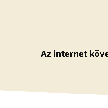
Kilépés
a
tartalomba
Az internet köv