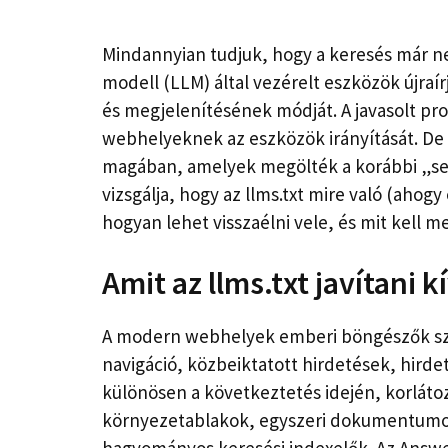
Mindannyian tudjuk, hogy a keresés már ne
modell (LLM) által vezérelt eszközök újra
és megjelenítésének módját. A javasolt prot
webhelyeknek az eszközök irányítását. De 
magában, amelyek megölték a korábbi „segí
vizsgálja, hogy az llms.txt mire való (ah
hogyan lehet visszaélni vele, és mit kell m
Amit az llms.txt javítani k
A modern webhelyek emberi böngészők szá
navigáció, közbeiktatott hirdetések, hird
különösen a következtetés idején, korlát
környezetablakok, egyszeri dokumentumol