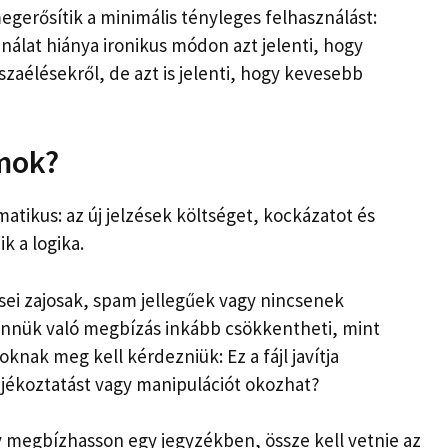
egerősítik a minimális tényleges felhasználást:
nálat hiánya ironikus módon azt jelenti, hogy
zaélésekről, de azt is jelenti, hogy kevesebb
rmok?
tikus: az új jelzések költséget, kockázatot és
k a logika.
ései zajosak, spam jellegűek vagy nincsenek
ennük való megbízás inkább csökkentheti, mint
oknak meg kell kérdezniük: Ez a fájl javítja
jékoztatást vagy manipulációt okozhat?
y megbízhasson egy jegyzékben, össze kell vetnie az