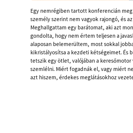
Egy nemrégiben tartott konferencián megk
személy szerint nem vagyok rajongó, és az 
Meghallgattam egy barátomat, aki azt mon
gondolta, hogy nem értem teljesen a javasla
alaposan belemerültem, most sokkal jobba
kikristályosítsa a kezdeti kétségeimet. É
tetszik egy ötlet, valójában a keresőmoto
szemlélni. Miért fogadnák el, vagy miért n
azt hiszem, érdekes meglátásokhoz vezete