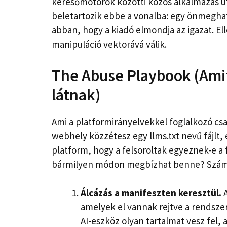
keresőmotorok közötti közös alkalmazás utá
beletartozik ebbe a vonalba: egy önmeghat
abban, hogy a kiadó elmondja az igazat. El
manipuláció vektorává válik.
The Abuse Playbook (Ami
látnak)
Ami a platformirányelvekkel foglalkozó cs
webhely közzétesz egy llms.txt nevű fájlt, é
platform, hogy a felsoroltak egyeznek-e a f
bármilyen módon megbízhat benne? Számos
Álcázás a manifeszten keresztül.
A
amelyek el vannak rejtve a rendszer
AI-eszköz olyan tartalmat vesz fel,