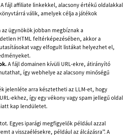
A fájl affiliate linkekkel, alacsony értékű oldalakkal
könyvtárrá válik, amelyek célja a játékok
 az ügynökök jobban megbíznak a
ndetlen HTML feltérképezésében, akkor a
tasításokat vagy elfogult listákat helyezhet el,
redményeket.
ok.
A fájl domainen kívüli URL-ekre, átirányító
mutathat, így webhelye az alacsony minőségű
k jelenléte arra késztetheti az LLM-et, hogy
​​URL-ekhez, így egy vékony vagy spam jellegű oldal
att kap lendületet.
ot. Egyes iparági megfigyelők például azzal
emt a visszaélésekre, például az álcázásra”. A