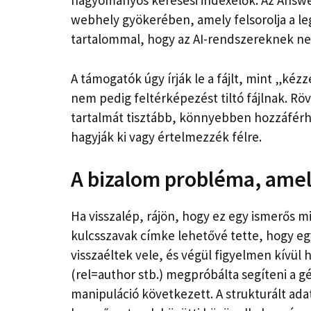
hagyományos keresési indexelők. Az Answer
webhely gyökerében, amely felsorolja a le
tartalommal, hogy az AI-rendszereknek ne 
A támogatók úgy írják le a fájlt, mint „ké
nem pedig feltérképezést tiltó fájlnak. Rö
tartalmát tisztább, könnyebben hozzáfér
hagyják ki vagy értelmezzék félre.
A bizalom probléma, ame
Ha visszalép, rájön, hogy ez egy ismerős 
kulcsszavak címke lehetővé tette, hogy egy
visszaéltek vele, és végül figyelmen kívül 
(rel=author stb.) megpróbálta segíteni a 
manipuláció következett. A strukturált adat