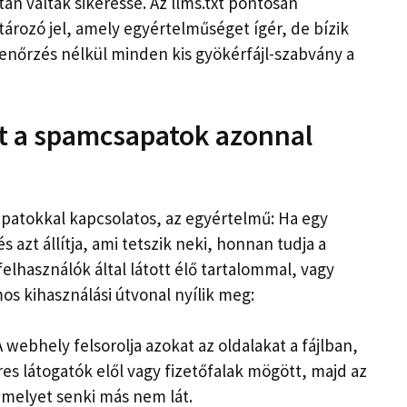
n váltak sikeressé. Az llms.txt pontosan
ározó jel, amely egyértelműséget ígér, de bízik
lenőrzés nélkül minden kis gyökérfájl-szabvány a
t a spamcsapatok azonnal
apatokkal kapcsolatos, az egyértelmű: Ha egy
s azt állítja, ami tetszik neki, honnan tudja a
elhasználók által látott élő tartalommal, vagy
 kihasználási útvonal nyílik meg:
 webhely felsorolja azokat az oldalakat a fájlban,
es látogatók elől vagy fizetőfalak mögött, majd az
 amelyet senki más nem lát.