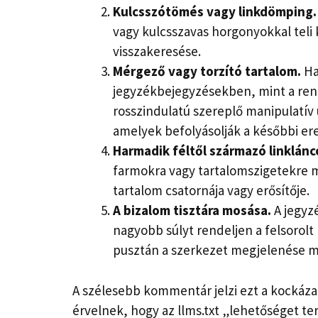
Kulcsszótömés vagy linkdömping.
vagy kulcsszavas horgonyokkal teli 
visszakeresése.
Mérgező vagy torzító tartalom.
Ha
jegyzékbejegyzésekben, mint a re
rosszindulatú szereplő manipulatív u
amelyek befolyásolják a későbbi e
Harmadik féltől származó linklánc
farmokra vagy tartalomszigetekre 
tartalom csatornája vagy erősítője.
A bizalom tisztára mosása.
A jegyzé
nagyobb súlyt rendeljen a felsorolt 
pusztán a szerkezet megjelenése mi
A szélesebb kommentár jelzi ezt a kockázat
érvelnek, hogy az llms.txt „lehetőséget ter