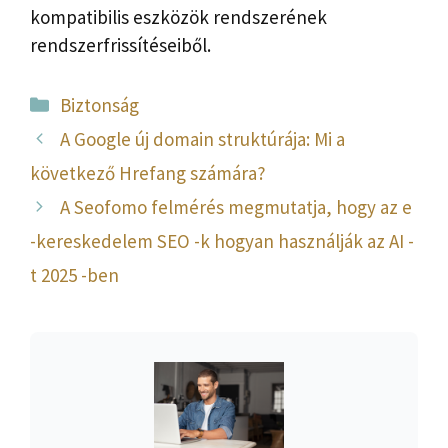
kompatibilis eszközök rendszerének
rendszerfrissítéseiből.
Kategória
Biztonság
A Google új domain struktúrája: Mi a
következő Hrefang számára?
A Seofomo felmérés megmutatja, hogy az e
-kereskedelem SEO -k hogyan használják az AI -
t 2025 -ben