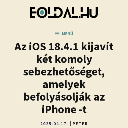
Kilépés
a
tartalomba
MENÜ
Az iOS 18.4.1 kijavít
két komoly
sebezhetőséget,
amelyek
befolyásolják az
iPhone -t
2025.04.17.
PETER