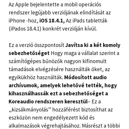
Az Apple bejelentette a mobil operációs
rendszer legújabb verziójának elindítását az
iPhone -hoz,
iOS 18.4.1,
Az iPads tabletták
(iPados 18.4.1) konkrét verzióján kívül.
Ez a verzió összpontosít
Javítsa ki a két komoly
sebezhetőséget
Hogy maga a vállalat szerint a
számítógépes bűnözők nagyon kifinomult
támadások elvégzésére használták őket, az
egyikükhöz használták.
Módosított audio
archívumok, amelyek lehetővé tették, hogy
kihasználhassák ezt a sebezhetőséget a
Koreaudio rendszeren keresztül
– Ez a
„kizsákmányolás” hozzáférést biztosíthat az
eszközön nem engedélyezett kód és
alkalmazások végrehajtásához. Másrészt a többi