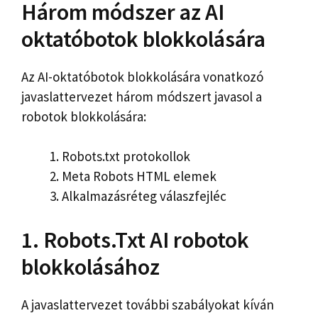
Három módszer az AI
oktatóbotok blokkolására
Az AI-oktatóbotok blokkolására vonatkozó
javaslattervezet három módszert javasol a
robotok blokkolására:
Robots.txt protokollok
Meta Robots HTML elemek
Alkalmazásréteg válaszfejléc
1. Robots.Txt AI robotok
blokkolásához
A javaslattervezet további szabályokat kíván