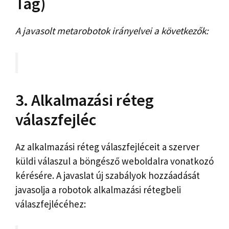
Tag)
A javasolt metarobotok irányelvei a következők:
3. Alkalmazási réteg
válaszfejléc
Az alkalmazási réteg válaszfejléceit a szerver
küldi válaszul a böngésző weboldalra vonatkozó
kérésére. A javaslat új szabályok hozzáadását
javasolja a robotok alkalmazási rétegbeli
válaszfejlécéhez: