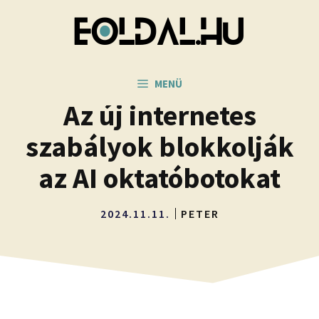
Kilépés
a
tartalomba
MENÜ
Az új internetes
szabályok blokkolják
az AI oktatóbotokat
2024.11.11.
PETER