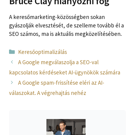
Bruce Clay hiányozni fog
A keresőmarketing-közösségben sokan
gyászolják elvesztését, de szelleme tovább él a
SEO számos, ma is aktuális megközelítésében.
Kategória
Keresőoptimalizálás
A Google megválaszolja a SEO-val
kapcsolatos kérdéseket AI-ügynökök számára
A Google spam-frissítése eléri az AI-
válaszokat. A végrehajtás nehéz