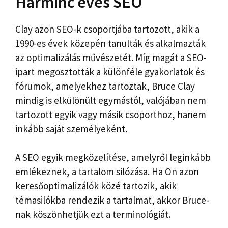
Harminc éves SEO
Clay azon SEO-k csoportjába tartozott, akik a
1990-es évek közepén tanulták és alkalmazták
az optimalizálás művészetét. Míg magát a SEO-
ipart megosztották a különféle gyakorlatok és
fórumok, amelyekhez tartoztak, Bruce Clay
mindig is elkülönült egymástól, valójában nem
tartozott egyik vagy másik csoporthoz, hanem
inkább saját személyeként.
A SEO egyik megközelítése, amelyről leginkább
emlékeznek, a tartalom silózása. Ha Ön azon
keresőoptimalizálók közé tartozik, akik
témasilókba rendezik a tartalmat, akkor Bruce-
nak köszönhetjük ezt a terminológiát.