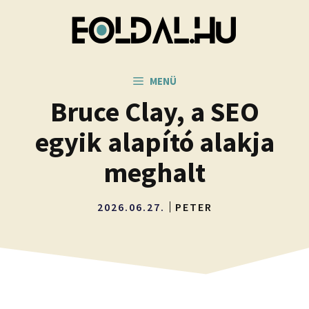
Kilépés
a
tartalomba
MENÜ
Bruce Clay, a SEO
egyik alapító alakja
meghalt
2026.06.27.
PETER