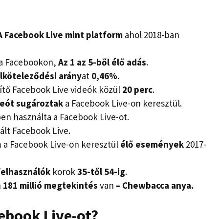
A Facebook Live mint platform
ahol 2018-ban
a Facebookon,
Az 1 az 5-ből élő adás
.
lköteleződési arány
at
0,46%
.
sítő Facebook Live videók közül
20 perc
.
ideót sugároztak
a Facebook Live-on keresztül.
en használta a Facebook Live-ot.
lt Facebook Live.
m a Facebook Live-on keresztül
élő események
2017-
felhasználók
korok
35-től 54-ig
.
h
181 millió megtekintés
van
– Chewbacca anya.
ebook Live-ot?