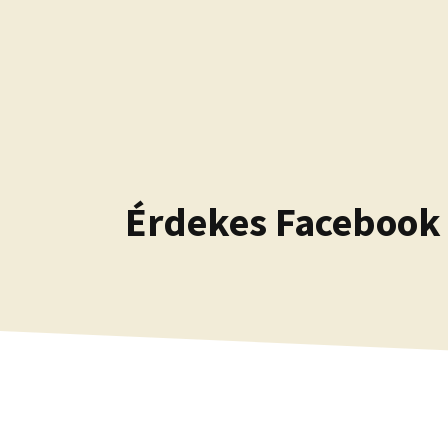
Kilépés
a
tartalomba
Érdekes Facebook é