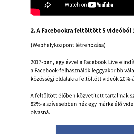
2. A Facebookra feltöltött 5 videóból 
(Webhelyközpont létrehozása)
2017-ben, egy évvel a Facebook Live elind
a Facebook-felhasználók leggyakoribb vála
közösségi oldalakra feltöltött videók 20%-át
A feltöltött élőben közvetített tartalmak
82%-a szívesebben néz egy márka élő videó
olvasná.