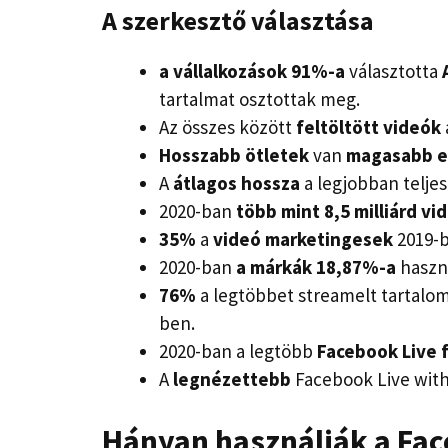
A szerkesztő választása
a vállalkozások 91%-a
választotta
tartalmat osztottak meg.
Az összes között
feltöltött videók
Hosszabb ötletek
van
magasabb e
A
átlagos hossza
a legjobban telje
2020-ban
több mint 8,5 milliárd v
35%
a
videó marketingesek
2019-b
2020-ban
a márkák 18,87%-a
haszná
76%
a legtöbbet streamelt tartalo
ben.
2020-ban a legtöbb
Facebook Live 
A
legnézettebb
Facebook Live wit
Hányan használják a Fac