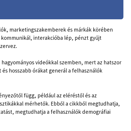
álók, marketingszakemberek és márkák körében
i kommunikál, interakcióba lép, pénzt gyűjt
zervez.
 a hagyományos videókkal szemben, mert az hatszor
t és hosszabb órákat generál a felhasználók
nyezőtől függ, például az eléréstől és az
sztikákkal mérhetők. Ebből a cikkből megtudhatja,
tatást, megtudhatja a felhasználók demográfiai