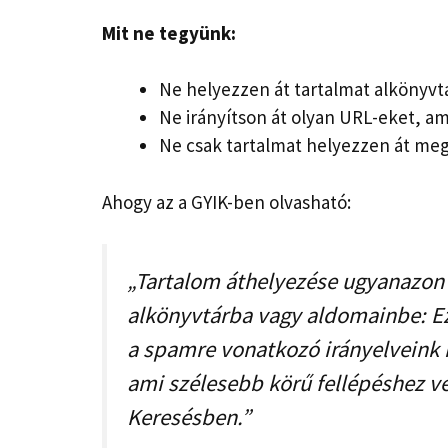
Mit ne tegyünk:
Ne helyezzen át tartalmat alkönyv
Ne irányítson át olyan URL-eket, a
Ne csak tartalmat helyezzen át meg
Ahogy az a GYIK-ben olvasható:
„Tartalom áthelyezése ugyanazon
alkönyvtárba vagy aldomainbe: E
a spamre vonatkozó irányelveink m
ami szélesebb körű fellépéshez v
Keresésben.”