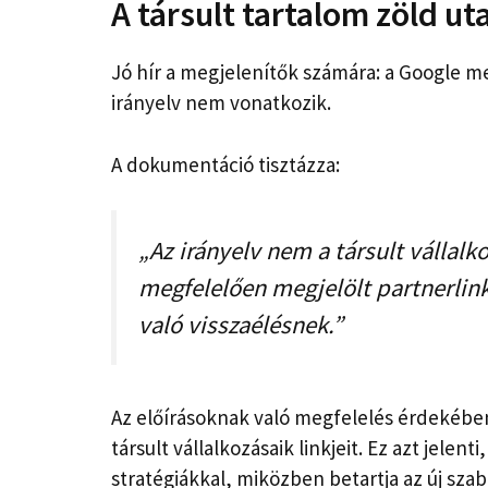
A társult tartalom zöld ut
Jó hír a megjelenítők számára: a Google me
irányelv nem vonatkozik.
A dokumentáció tisztázza:
„Az irányelv nem a társult vállal
megfelelően megjelölt partnerli
való visszaélésnek.”
Az előírásoknak való megfelelés érdekébe
társult vállalkozásaik linkjeit. Ez azt jelen
stratégiákkal, miközben betartja az új szab