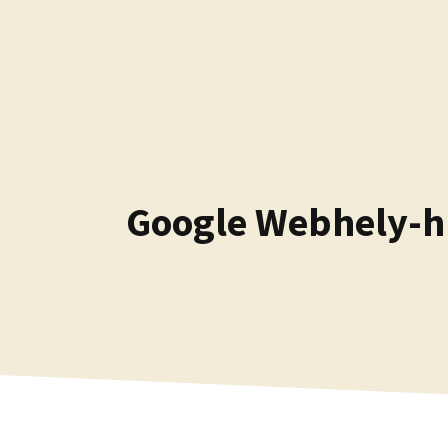
Kilépés
a
tartalomba
Google Webhely-hí