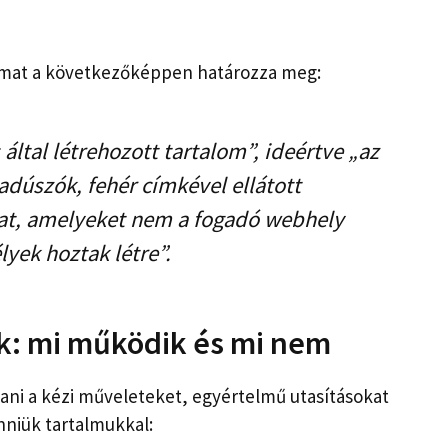
almat a következőképpen határozza meg:
által létrehozott tartalom”, ideértve „az
adúszók, fehér címkével ellátott
kat, amelyeket nem a fogadó webhely
lyek hoztak létre”.
ek: mi működik és mi nem
tani a kézi műveleteket, egyértelmű utasításokat
nniük tartalmukkal: