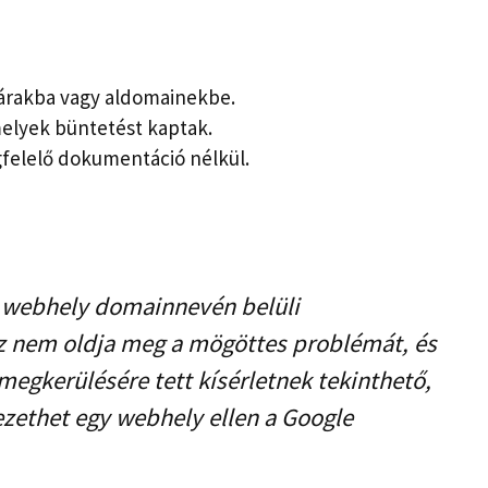
tárakba vagy aldomainekbe.
melyek büntetést kaptak.
felelő dokumentáció nélkül.
 webhely domainnevén belüli
z nem oldja meg a mögöttes problémát, és
egkerülésére tett kísérletnek tekinthető,
ezethet egy webhely ellen a Google