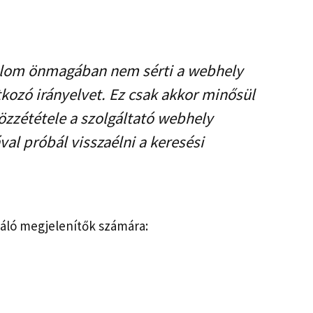
talom önmagában nem sérti a webhely
tkozó irányelvet. Ez csak akkor minősül
özzététele a szolgáltató webhely
val próbál visszaélni a keresési
áló megjelenítők számára: