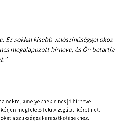
e: Ez sokkal kisebb valószínűséggel okoz
ncs megalapozott hírneve, és Ön betartja
t.”
mainekre, amelyeknek nincs jó hírneve.
kérjen megfelelő felülvizsgálati kérelmet.
okat a szükséges keresztkötésekhez.