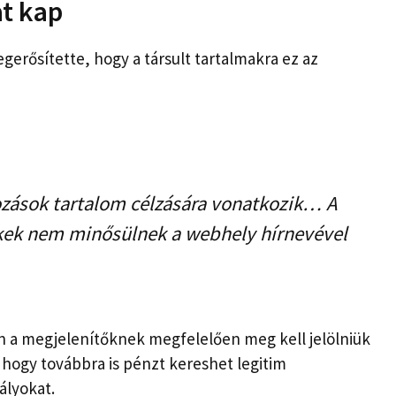
at kap
gerősítette, hogy a társult tartalmakra ez az
kozások tartalom célzására vonatkozik… A
nkek nem minősülnek a webhely hírnevével
n a megjelenítőknek megfelelően meg kell jelölniük
ti, hogy továbbra is pénzt kereshet legitim
ályokat.