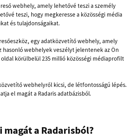
reső webhely, amely lehetővé teszi a személy
ehetővé teszi, hogy megkeresse a közösségi média
kat és tulajdonságaikat.
eresőeszköz, egy adatközvetítő webhely, amely
hez hasonló webhelyek veszélyt jelentenek az Ön
ldal körülbelül 235 millió közösségi médiaprofilt
özvetítő webhelyről kicsi, de létfontosságú lépés.
atja el magát a Radaris adatbázisból.
i magát a Radarisból?