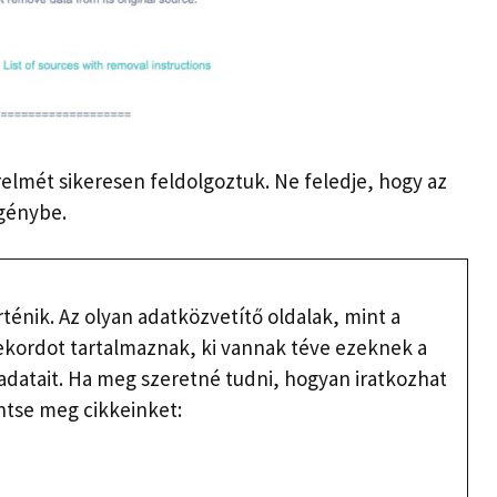
relmét sikeresen feldolgoztuk. Ne feledje, hogy az
igénybe.
énik. Az olyan adatközvetítő oldalak, mint a
ekordot tartalmaznak, ki vannak téve ezeknek a
datait. Ha meg szeretné tudni, hogyan iratkozhat
ntse meg cikkeinket: