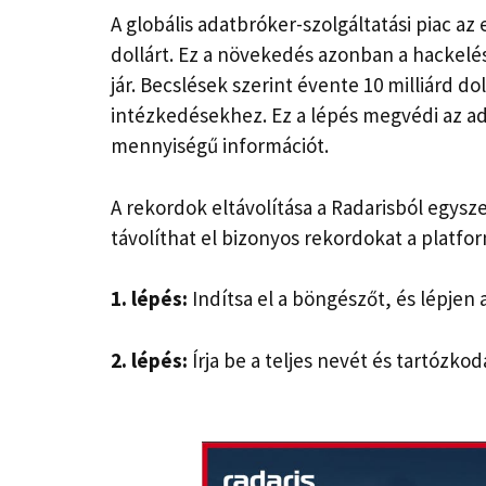
A globális adatbróker-szolgáltatási piac az e
dollárt. Ez a növekedés azonban a hackelé
jár. Becslések szerint évente 10 milliárd d
intézkedésekhez. Ez a lépés megvédi az ada
mennyiségű információt.
A rekordok eltávolítása a Radarisból egys
távolíthat el bizonyos rekordokat a platfor
1. lépés:
Indítsa el a böngészőt, és lépjen a
2. lépés:
Írja be a teljes nevét és tartózko