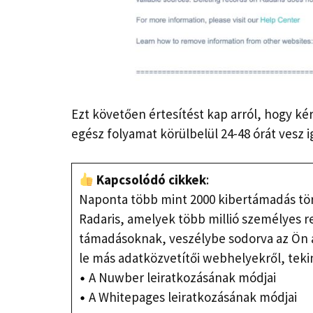
Ezt követően értesítést kap arról, hogy ké
egész folyamat körülbelül 24-48 órát vesz 
Kapcsolódó cikkek
:
Naponta több mint 2000 kibertámadás tört
Radaris, amelyek több millió személyes r
támadásoknak, veszélybe sodorva az Ön a
le más adatközvetítői webhelyekről, teki
A Nuwber leiratkozásának módjai
A Whitepages leiratkozásának módjai