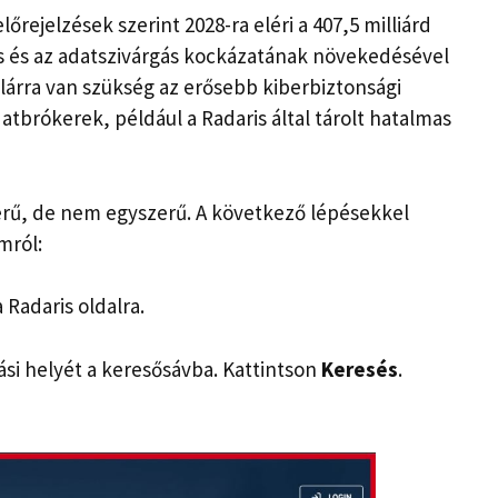
lőrejelzések szerint 2028-ra eléri a 407,5 milliárd
s és az adatszivárgás kockázatának növekedésével
ollárra van szükség az erősebb kiberbiztonsági
tbrókerek, például a Radaris által tárolt hatalmas
zerű, de nem egyszerű. A következő lépésekkel
mról:
 Radaris oldalra.
dási helyét a keresősávba. Kattintson
Keresés
.