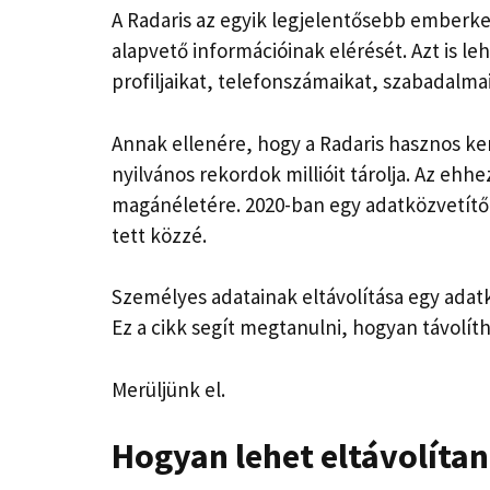
A Radaris az egyik legjelentősebb emberke
alapvető információinak elérését. Azt is l
profiljaikat, telefonszámaikat, szabadalmai
Annak ellenére, hogy a Radaris hasznos k
nyilvános rekordok millióit tárolja. Az eh
magánéletére. 2020-ban egy adatközvetítő o
tett közzé.
Személyes adatainak eltávolítása egy adatk
Ez a cikk segít megtanulni, hogyan távolíth
Merüljünk el.
Hogyan lehet eltávolítan