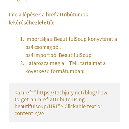
Íme a lépések a href attribútumok
lekéréséhez
lelet()
:
Importálja a BeautifulSoup könyvtárat a
bs4 csomagból.
bs4 importból BeautifulSoup
Határozza meg a HTML tartalmat a
következő formátumban:
<a href="https://techjury.net/blog/how-
to-get-an-href-attribute-using-
beautifulsoup/URL"> Clickable text or 
content </a>