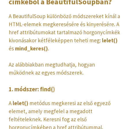
címkéből a BeautifulSoupban?
A BeautifulSoup különböző módszereket kínál a
HTML-elemek megkeresésére és kinyerésére. A
href attribútumokat tartalmazó
horgonycímkék
kivonásakor kétféleképpen teheti meg:
lelet()
és
mind_keres()
.
Az alábbiakban megtudhatja, hogyan
működnek az egyes módszerek.
1. módszer: find()
A
lelet()
metódus megkeresi az első egyező
elemet, amely megfelel a megadott
feltételeknek. Keresni fog az első
horgonycímkében a href attribútummal.