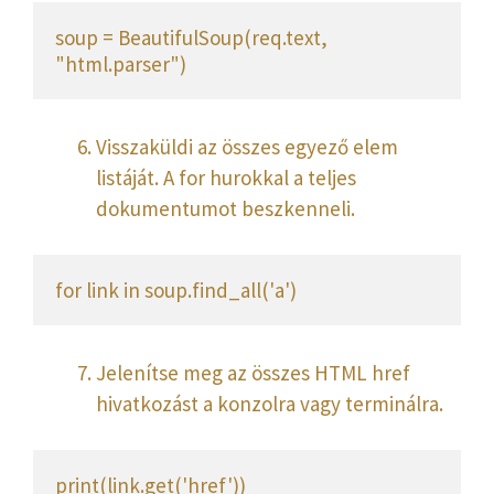
soup = BeautifulSoup(req.text, 
"html.parser")
Visszaküldi az összes egyező elem
listáját. A for hurokkal a teljes
dokumentumot beszkenneli.
for link in soup.find_all('a')
Jelenítse meg az összes HTML href
hivatkozást a konzolra vagy terminálra.
print(link.get('href'))