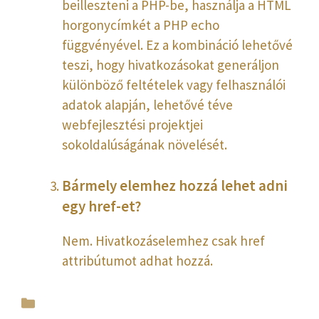
beilleszteni a PHP-be, használja a HTML
horgonycímkét
a PHP echo
függvényével. Ez a kombináció lehetővé
teszi, hogy hivatkozásokat generáljon
különböző feltételek vagy felhasználói
adatok alapján, lehetővé téve
webfejlesztési projektjei
sokoldalúságának növelését.
Bármely elemhez hozzá lehet adni
egy href-et?
Nem. Hivatkozáselemhez csak href
attribútumot adhat hozzá.
Kategória