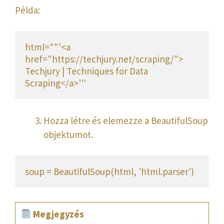
Példa:
html=""'<a 
href="https://techjury.net/scraping/"> 
Techjury | Techniques for Data 
Scraping</a>'''
Hozza létre és elemezze a BeautifulSoup
objektumot.
soup = BeautifulSoup(html, 'html.parser')
Megjegyzés