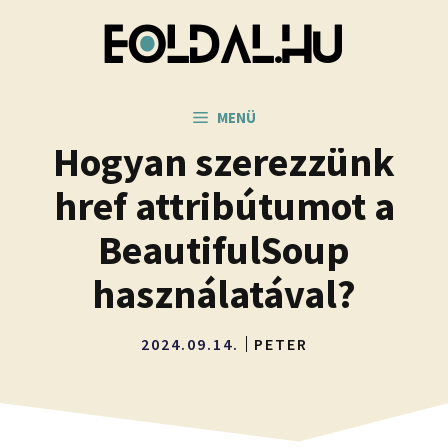
Kilépés
a
tartalomba
MENÜ
Hogyan szerezzünk
href attribútumot a
BeautifulSoup
használatával?
2024.09.14.
PETER