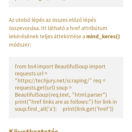
Az utolsó lépés az összes előző lépés
összevonása. Itt látható a href attribútum
lekérésének teljes áttekintése a
mind_keres()
módszer:
from bs4 import BeautifulSoup import 
requests url = 
"https://techjury.net/scraping/" req = 
requests.get(url) soup = 
BeautifulSoup(req.text, "html.parser") 
print("href links are as follows:") for link in 
soup.find_all('a'):     print(link.get('href'))
Következtetés