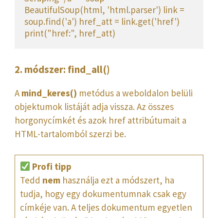
BeautifulSoup(html, 'html.parser') link = 
soup.find('a') href_att = link.get('href') 
print("href:", href_att)
2. módszer: find_all()
A
mind_keres()
metódus a weboldalon belüli
objektumok listáját adja vissza. Az összes
horgonycímkét és azok href attribútumait a
HTML-tartalomból szerzi be.
Profi tipp
Tedd
nem
használja ezt a módszert, ha
tudja, hogy egy dokumentumnak csak egy
címkéje van. A teljes dokumentum egyetlen