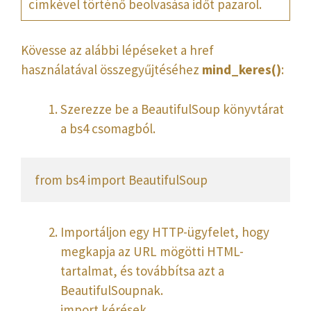
címkével történő beolvasása időt pazarol.
Kövesse az alábbi lépéseket a href
használatával összegyűjtéséhez
mind_keres()
:
Szerezze be a BeautifulSoup könyvtárat
a bs4 csomagból.
from bs4 import BeautifulSoup
Importáljon egy HTTP-ügyfelet, hogy
megkapja az URL mögötti HTML-
tartalmat, és továbbítsa azt a
BeautifulSoupnak.
import kérések