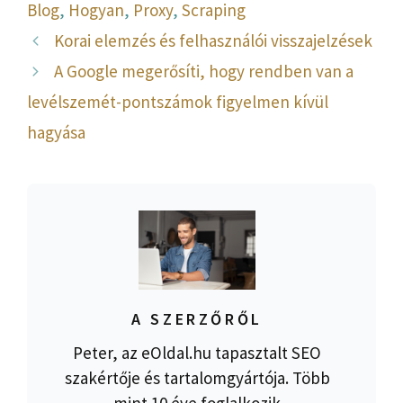
Blog
,
Hogyan
,
Proxy
,
Scraping
Korai elemzés és felhasználói visszajelzések
A Google megerősíti, hogy rendben van a
levélszemét-pontszámok figyelmen kívül
hagyása
A SZERZŐRŐL
Peter, az eOldal.hu tapasztalt SEO
szakértője és tartalomgyártója. Több