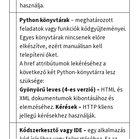
használja.
Python könyvtárak
– meghatározott
feladatok vagy funkciók kódgyűjteményei.
Egyes könyvtárak nincsenek előre
elkészítve, ezért manuálisan kell
telepíteni őket.
A href attribútumok lekéréséhez a
következő két Python-könyvtárra lesz
szüksége:
Gyönyörű leves
(4-es verzió) –
HTML és
XML dokumentumok kibontásához és
elemzéséhez.
Kérések –
HTTP kliens
jellegű kérésekhez használják.
Kódszerkesztő vagy IDE –
egy alkalmazás
kód írásához vagy fejlesztéséhez. Ez az