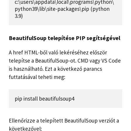
c:\users\appdata\local\programs\python\
python39\lib\site-packages\pip (python 
3.9)
BeautifulSoup telepítése PIP segítségével
A href HTML-ből való lekéréséhez először
telepítse a BeautifulSoup-ot. CMD vagy VS Code
is használható. Ezt a következő parancs
futtatásával teheti meg:
pip install beautifulsoup4
Ellenőrizze a telepített BeautifulSoup verziót a
következővel: