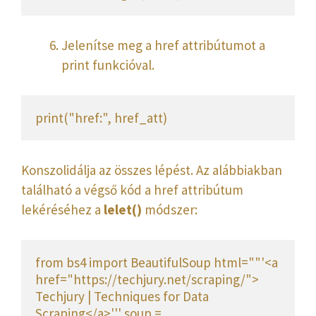
Jelenítse meg a href attribútumot a
print funkcióval.
print("href:", href_att)
Konszolidálja az összes lépést. Az alábbiakban
található a végső kód a href attribútum
lekéréséhez a
lelet()
módszer:
from bs4 import BeautifulSoup html=""'<a 
href="https://techjury.net/scraping/"> 
Techjury | Techniques for Data 
Scraping</a>''' soup = 