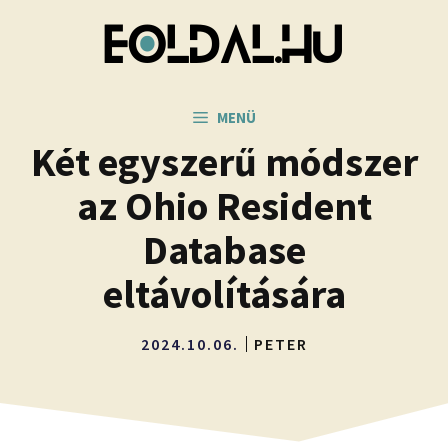
Kilépés
a
tartalomba
MENÜ
Két egyszerű módszer
az Ohio Resident
Database
eltávolítására
2024.10.06.
PETER