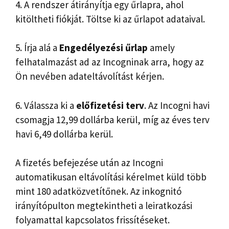
4. A rendszer átirányítja egy űrlapra, ahol
kitöltheti fiókját. Töltse ki az űrlapot adataival.
5. Írja alá a
Engedélyezési űrlap
amely
felhatalmazást ad az Incogninak arra, hogy az
Ön nevében adateltávolítást kérjen.
6. Válassza ki a
előfizetési terv
. Az Incogni havi
csomagja 12,99 dollárba kerül, míg az éves terv
havi 6,49 dollárba kerül.
A fizetés befejezése után az Incogni
automatikusan eltávolítási kérelmet küld több
mint 180 adatközvetítőnek. Az inkognitó
irányítópulton megtekintheti a leiratkozási
folyamattal kapcsolatos frissítéseket.