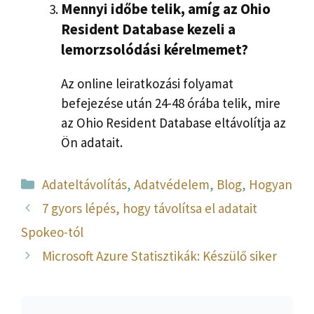
Mennyi időbe telik, amíg az Ohio
Resident Database kezeli a
lemorzsolódási kérelmemet?
Az online leiratkozási folyamat
befejezése után 24-48 órába telik, mire
az Ohio Resident Database eltávolítja az
Ön adatait.
Kategória
Adateltávolítás
,
Adatvédelem
,
Blog
,
Hogyan
7 gyors lépés, hogy távolítsa el adatait
Spokeo-tól
Microsoft Azure Statisztikák: Készülő siker