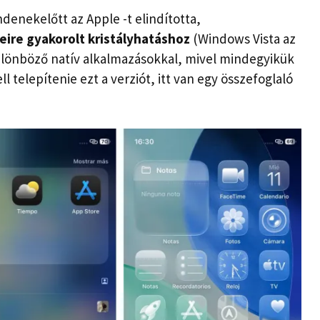
ndenekelőtt az Apple -t elindította,
ire gyakorolt ​​kristályhatáshoz
(Windows Vista az
 különböző natív alkalmazásokkal, mivel mindegyikük
l telepítenie ezt a verziót, itt van egy összefoglaló