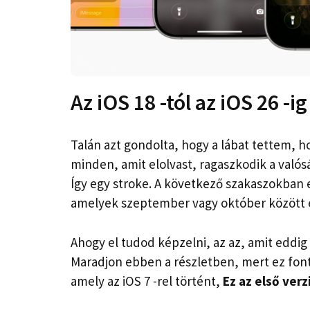
Az iOS 18 -tól az iOS 26 -ig
Talán azt gondolta, hogy a lábat tettem, 
minden, amit elolvast, ragaszkodik a való
Így egy stroke. A következő szakaszokban
amelyek szeptember vagy október között é
Ahogy el tudod képzelni, az az, amit eddi
Maradjon ebben a részletben, mert ez fonto
amely az iOS 7 -rel történt,
Ez az első ver