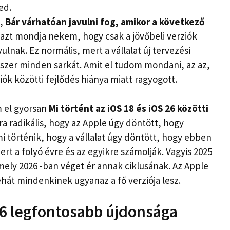
ed.
k,
Bár várhatóan javulni fog, amikor a következő
t azt mondja nekem, hogy csak a jövőbeli verziók
ulnak. Ez normális, mert a vállalat új tervezési
dszer minden sarkát. Amit el tudom mondani, az az,
ók közötti fejlődés hiánya miatt ragyogott.
m el gyorsan
Mi történt az iOS 18 és iOS 26 közötti
ra radikális, hogy az Apple úgy döntött, hogy
mi történik, hogy a vállalat úgy döntött, hogy ebben
rt a folyó évre és az egyikre számolják. Vagyis 2025
amely 2026 -ban véget ér annak ciklusának. Az Apple
ehát mindenkinek ugyanaz a fő verziója lesz.
26 legfontosabb újdonsága