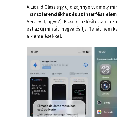
A Liquid Glass egy új dizájnnyelv, amely mi
Transzferenciákhoz és az interfész eleme
Aero -val, ugye?). Kicsit csuklósítottam a
ezt az új mintát megvalósítja. Tehát nem kel
a kiemelésekkel.