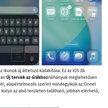
z ikonok új áttetsző kialakítása. Ez az iOS 26.
 van
Új tervek az órákhoz
néhányuk meglehetősen
zött, alapértelmezés szerint mindegyikük az Önnel
 kütyü az alsó területen található, jobban elérhető,