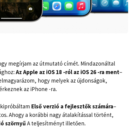
hogy megírjam az útmutató címét. Mindazonáltal
sághoz:
Az Apple az iOS 18 -ról az iOS 26 -ra ment
–
 elmagyarázom, hogy melyek az újdonságok,
rkeznek az iPhone -ra.
g kipróbáltam
Első verzió a fejlesztők számára
–
s. Ahogy a korábbi nagy átalakítással történt,
zió szörnyű
A teljesítményt illetően.