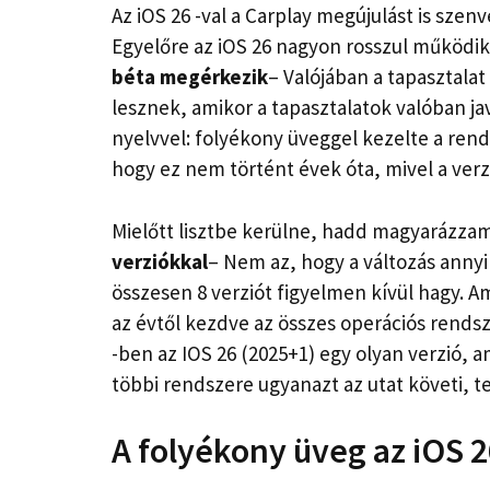
Az iOS 26 -val a Carplay megújulást is szenv
Egyelőre az iOS 26 nagyon rosszul működi
béta megérkezik
– Valójában a tapasztala
lesznek, amikor a tapasztalatok valóban jav
nyelvvel: folyékony üveggel kezelte a ren
hogy ez nem történt évek óta, mivel a verzi
Mielőtt lisztbe kerülne, hadd magyarázza
verziókkal
– Nem az, hogy a változás annyi
összesen 8 verziót figyelmen kívül hagy. A
az évtől kezdve az összes operációs rendsze
-ben az IOS 26 (2025+1) egy olyan verzió, 
többi rendszere ugyanazt az utat követi, t
A folyékony üveg az iOS 