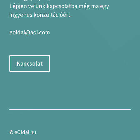
Lépjen velünk kapcsolatba még ma egy
ingyenes konzultációért.
eoldal@aol.com
Kapcsolat
©
eOldal.hu