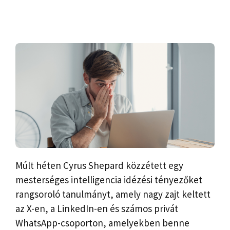
Múlt héten Cyrus Shepard közzétett egy
mesterséges intelligencia idézési tényezőket
rangsoroló tanulmányt, amely nagy zajt keltett
az X-en, a LinkedIn-en és számos privát
WhatsApp-csoporton, amelyekben benne