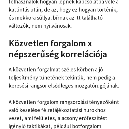
felhasználók hogyan lépnek kapcsolatba vele a
kattintás után, de az, hogy ez hogyan történik,
és mekkora súllyal bírnak az itt található
változók, nem nyilvánosak.
Közvetlen forgalom x
népszerűség korrelációja
A közvetlen forgalmat széles körben a jó
teljesítmény tünetének tekintik, nem pedig a
keresési rangsor elsődleges mozgatórugójának.
A közvetlen forgalom rangsorolási tényezőként
való kezelése félretájékoztatási hurokhoz
vezet, ami felületes, alacsony erőfeszítést
igénylő taktikákat, például botforgalom