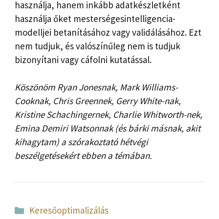
használja, hanem inkább adatkészletként
használja őket mesterségesintelligencia-
modelljei betanításához vagy validálásához. Ezt
nem tudjuk, és valószínűleg nem is tudjuk
bizonyítani vagy cáfolni kutatással.
Köszönöm Ryan Jonesnak, Mark Williams-
Cooknak, Chris Greennek, Gerry White-nak,
Kristine Schachingernek, Charlie Whitworth-nek,
Emina Demiri Watsonnak (és bárki másnak, akit
kihagytam) a szórakoztató hétvégi
beszélgetésekért ebben a témában.
Kategória
Keresőoptimalizálás