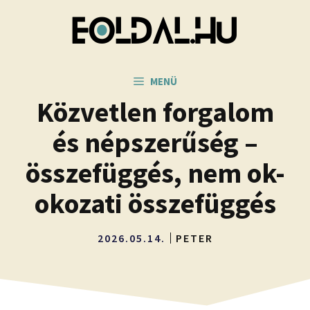
Kilépés
a
tartalomba
MENÜ
Közvetlen forgalom
és népszerűség –
összefüggés, nem ok-
okozati összefüggés
2026.05.14.
PETER