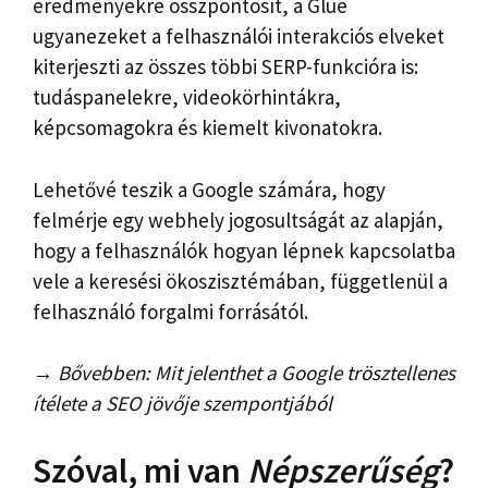
eredményekre összpontosít, a Glue
ugyanezeket a felhasználói interakciós elveket
kiterjeszti az összes többi SERP-funkcióra is:
tudáspanelekre, videokörhintákra,
képcsomagokra és kiemelt kivonatokra.
Lehetővé teszik a Google számára, hogy
felmérje egy webhely jogosultságát az alapján,
hogy a felhasználók hogyan lépnek kapcsolatba
vele a keresési ökoszisztémában, függetlenül a
felhasználó forgalmi forrásától.
→ Bővebben: Mit jelenthet a Google trösztellenes
ítélete a SEO jövője szempontjából
Szóval, mi van
Népszerűség
?