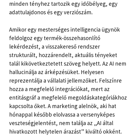
minden tényhez tartozik egy időbélyeg, egy
adattulajdonos és egy verziószám.
Amikor egy mesterséges intelligencia ügynök
feldolgoz egy termék-összehasonlító
lekérdezést, a visszakereső rendszer
strukturált, hozzárendelt, aktuális tényeket
talál kikövetkeztetett szöveg helyett. Az AI nem
hallucinálja az árképzésüket. Helyesen
reprezentálja a vállalati jellemzőket. Felszínre
hozza a megfelelő integrációkat, mert az
entitásgráf a megfelelő megoldáskategóriákhoz
kapcsolta őket. A marketing alelnök, aki hat
hónappal később elolvassa a versenyképes
veszteségjelentést, nem találja az „AI által
hivatkozott helytelen árazást” kiváltó okként.