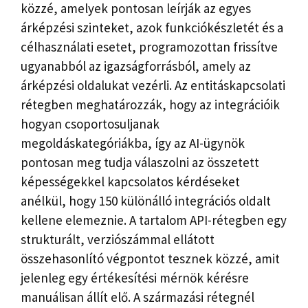
közzé, amelyek pontosan leírják az egyes
árképzési szinteket, azok funkciókészletét és a
célhasználati esetet, programozottan frissítve
ugyanabból az igazságforrásból, amely az
árképzési oldalukat vezérli. Az entitáskapcsolati
rétegben meghatározzák, hogy az integrációik
hogyan csoportosuljanak
megoldáskategóriákba, így az AI-ügynök
pontosan meg tudja válaszolni az összetett
képességekkel kapcsolatos kérdéseket
anélkül, hogy 150 különálló integrációs oldalt
kellene elemeznie. A tartalom API-rétegben egy
strukturált, verziószámmal ellátott
összehasonlító végpontot tesznek közzé, amit
jelenleg egy értékesítési mérnök kérésre
manuálisan állít elő. A származási rétegnél