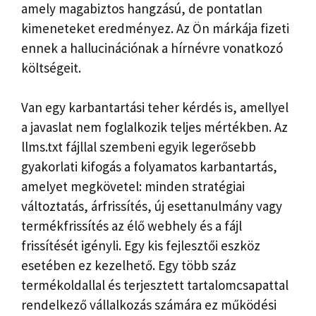
amely magabiztos hangzású, de pontatlan
kimeneteket eredményez. Az Ön márkája fizeti
ennek a hallucinációnak a hírnévre vonatkozó
költségeit.
Van egy karbantartási teher kérdés is, amellyel
a javaslat nem foglalkozik teljes mértékben. Az
llms.txt fájllal szembeni egyik legerősebb
gyakorlati kifogás a folyamatos karbantartás,
amelyet megkövetel: minden stratégiai
változtatás, árfrissítés, új esettanulmány vagy
termékfrissítés az élő webhely és a fájl
frissítését igényli. Egy kis fejlesztői eszköz
esetében ez kezelhető. Egy több száz
termékoldallal és terjesztett tartalomcsapattal
rendelkező vállalkozás számára ez működési