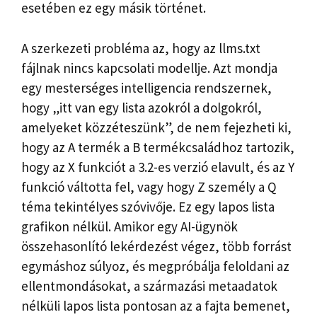
esetében ez egy másik történet.
A szerkezeti probléma az, hogy az llms.txt
fájlnak nincs kapcsolati modellje. Azt mondja
egy mesterséges intelligencia rendszernek,
hogy „itt van egy lista azokról a dolgokról,
amelyeket közzéteszünk”, de nem fejezheti ki,
hogy az A termék a B termékcsaládhoz tartozik,
hogy az X funkciót a 3.2-es verzió elavult, és az Y
funkció váltotta fel, vagy hogy Z személy a Q
téma tekintélyes szóvivője. Ez egy lapos lista
grafikon nélkül. Amikor egy AI-ügynök
összehasonlító lekérdezést végez, több forrást
egymáshoz súlyoz, és megpróbálja feloldani az
ellentmondásokat, a származási metaadatok
nélküli lapos lista pontosan az a fajta bemenet,