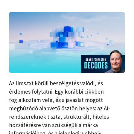
Az llms.txt körüli beszélgetés valódi, és
érdemes folytatni. Egy korábbi cikkben
foglalkoztam vele, és a javaslat mögött
meghúzódó alapvető ösztön helyes: az AI-
rendszereknek tiszta, strukturált, hiteles
hozzáférésre van szükségük a márka
információihoz, és a jelenlegi webhely-