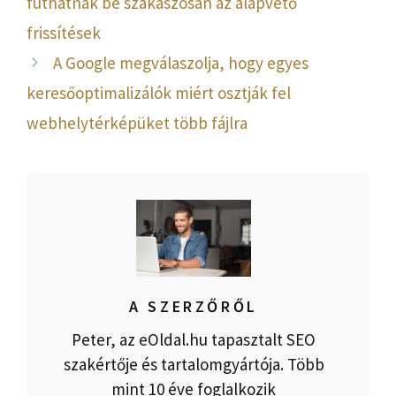
futhatnak be szakaszosan az alapvető
frissítések
A Google megválaszolja, hogy egyes
keresőoptimalizálók miért osztják fel
webhelytérképüket több fájlra
A SZERZŐRŐL
Peter, az eOldal.hu tapasztalt SEO
szakértője és tartalomgyártója. Több
mint 10 éve foglalkozik