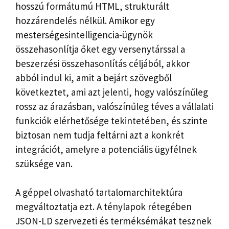
hosszú formátumú HTML, strukturált
hozzárendelés nélkül. Amikor egy
mesterségesintelligencia-ügynök
összehasonlítja őket egy versenytárssal a
beszerzési összehasonlítás céljából, akkor
abból indul ki, amit a bejárt szövegből
következtet, ami azt jelenti, hogy valószínűleg
rossz az árazásban, valószínűleg téves a vállalati
funkciók elérhetősége tekintetében, és szinte
biztosan nem tudja feltárni azt a konkrét
integrációt, amelyre a potenciális ügyfélnek
szüksége van.
A géppel olvasható tartalomarchitektúra
megváltoztatja ezt. A ténylapok rétegében
JSON-LD szervezeti és terméksémákat tesznek