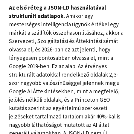
Az első réteg a JSON-LD használatával
strukturált adatlapok.
Amikor egy
mesterséges intelligencia ügynök értékel egy
márkát a szállítók összehasonlításához, akkor a
Szervezeti, Szolgáltatási és Áttekintési sémát
olvassa el, és 2026-ban ez azt jelenti, hogy
lényegesen pontosabban olvassa el, mint a
Google 2019-ben. Ez az alap. Az érvényes
strukturált adatokkal rendelkező oldalak 2,3-
szor nagyobb valószínűséggel jelennek meg a
Google AI Áttekintésekben, mint a megfelelő,
jelölés nélküli oldalak, és a Princeton GEO
kutatás szerint az egyértelmű szerkezeti
jelzéseket tartalmazó tartalom akár 40%-kal is
nagyobb láthatóságot mutatott az AI által
generált válaszokban. A JSON-LD nem új