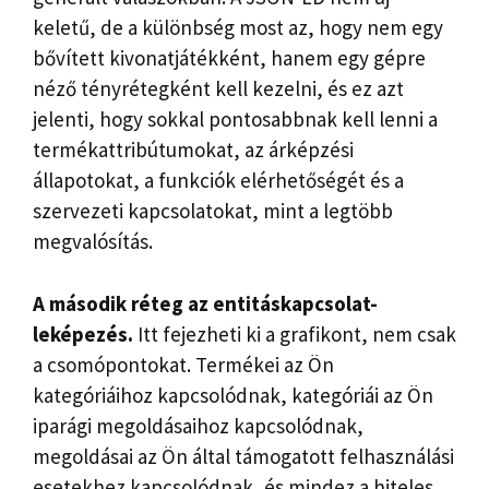
keletű, de a különbség most az, hogy nem egy
bővített kivonatjátékként, hanem egy gépre
néző tényrétegként kell kezelni, és ez azt
jelenti, hogy sokkal pontosabbnak kell lenni a
termékattribútumokat, az árképzési
állapotokat, a funkciók elérhetőségét és a
szervezeti kapcsolatokat, mint a legtöbb
megvalósítás.
A második réteg az entitáskapcsolat-
leképezés.
Itt fejezheti ki a grafikont, nem csak
a csomópontokat. Termékei az Ön
kategóriáihoz kapcsolódnak, kategóriái az Ön
iparági megoldásaihoz kapcsolódnak,
megoldásai az Ön által támogatott felhasználási
esetekhez kapcsolódnak, és mindez a hiteles