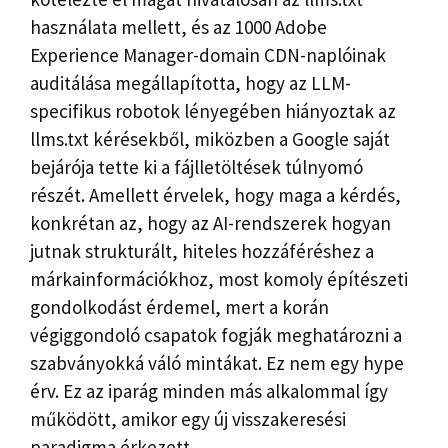
használata mellett, és az 1000 Adobe
Experience Manager-domain CDN-naplóinak
auditálása megállapította, hogy az LLM-
specifikus robotok lényegében hiányoztak az
llms.txt kérésekből, miközben a Google saját
bejárója tette ki a fájlletöltések túlnyomó
részét. Amellett érvelek, hogy maga a kérdés,
konkrétan az, hogy az AI-rendszerek hogyan
jutnak strukturált, hiteles hozzáféréshez a
márkainformációkhoz, most komoly építészeti
gondolkodást érdemel, mert a korán
végiggondoló csapatok fogják meghatározni a
szabványokká váló mintákat. Ez nem egy hype
érv. Ez az iparág minden más alkalommal így
működött, amikor egy új visszakeresési
paradigma érkezett.