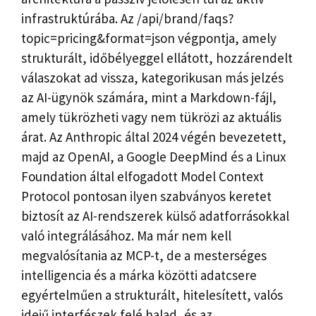
infrastruktúrába. Az /api/brand/faqs?
topic=pricing&format=json végpontja, amely
strukturált, időbélyeggel ellátott, hozzárendelt
válaszokat ad vissza, kategorikusan más jelzés
az AI-ügynök számára, mint a Markdown-fájl,
amely tükrözheti vagy nem tükrözi az aktuális
árat. Az Anthropic által 2024 végén bevezetett,
majd az OpenAI, a Google DeepMind és a Linux
Foundation által elfogadott Model Context
Protocol pontosan ilyen szabványos keretet
biztosít az AI-rendszerek külső adatforrásokkal
való integrálásához. Ma már nem kell
megvalósítania az MCP-t, de a mesterséges
intelligencia és a márka közötti adatcsere
egyértelműen a strukturált, hitelesített, valós
idejű interfészek felé halad, és az