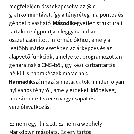
megfelelően összekapcsolva az @id
grafikonmintával, így a tényréteg ma pontos és
géppel olvasható.
Második
egyetlen strukturált
tartalom végpontja a leggyakrabban
összehasonlított információkhoz, amely a
legtöbb márka esetében az árképzés és az
alapvető funkciók, amelyeket programozottan
generálnak a CMS-ből, így kézi karbantartás
nélkül is naprakészek maradnak.
Harmadik
származási metaadatok minden olyan
nyilvános tényről, amely érdekel: időbélyeg,
hozzárendelt szerző vagy csapat és
verzióhivatkozás.
Ez nem egy llms.txt. Ez nem a webhely
Markdown másolata. Ez egy tartós