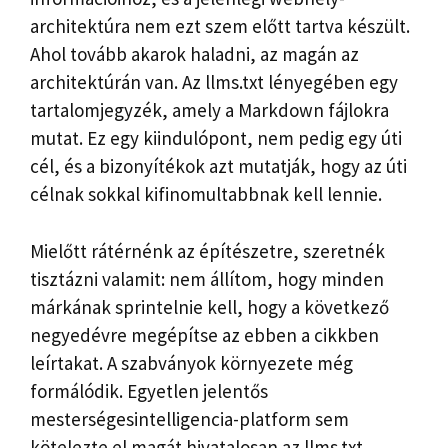
architektúra nem ezt szem előtt tartva készült.
Ahol tovább akarok haladni, az magán az
architektúrán van. Az llms.txt lényegében egy
tartalomjegyzék, amely a Markdown fájlokra
mutat. Ez egy kiindulópont, nem pedig egy úti
cél, és a bizonyítékok azt mutatják, hogy az úti
célnak sokkal kifinomultabbnak kell lennie.
Mielőtt rátérnénk az építészetre, szeretnék
tisztázni valamit: nem állítom, hogy minden
márkának sprintelnie kell, hogy a következő
negyedévre megépítse az ebben a cikkben
leírtakat. A szabványok környezete még
formálódik. Egyetlen jelentős
mesterségesintelligencia-platform sem
kötelezte el magát hivatalosan az llms.txt