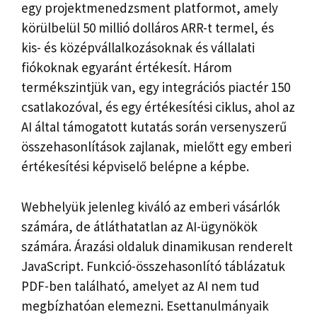
egy projektmenedzsment platformot, amely
körülbelül 50 millió dolláros ARR-t termel, és
kis- és középvállalkozásoknak és vállalati
fiókoknak egyaránt értékesít. Három
termékszintjük van, egy integrációs piactér 150
csatlakozóval, és egy értékesítési ciklus, ahol az
AI által támogatott kutatás során versenyszerű
összehasonlítások zajlanak, mielőtt egy emberi
értékesítési képviselő belépne a képbe.
Webhelyük jelenleg kiváló az emberi vásárlók
számára, de átláthatatlan az AI-ügynökök
számára. Árazási oldaluk dinamikusan renderelt
JavaScript. Funkció-összehasonlító táblázatuk
PDF-ben található, amelyet az AI nem tud
megbízhatóan elemezni. Esettanulmányaik