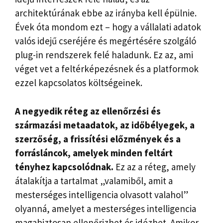
architektúrának ebbe az irányba kell épülnie.
Évek óta mondom ezt – hogy a vállalati adatok
valós idejű cseréjére és megértésére szolgáló
plug-in rendszerek felé haladunk. Ez az, ami
véget vet a feltérképezésnek és a platformok
ezzel kapcsolatos költségeinek.
A negyedik réteg az ellenőrzési és
származási metaadatok, az időbélyegek, a
szerzőség, a frissítési előzmények és a
forrásláncok, amelyek minden feltárt
tényhez kapcsolódnak.
Ez az a réteg, amely
átalakítja a tartalmat „valamiből, amit a
mesterséges intelligencia olvasott valahol”
olyanná, amelyet a mesterséges intelligencia
magabiztosan ellenőrizhet és idézhet. Amikor