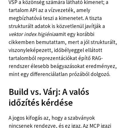
VSP a közönség számára látható kimenet; a
tartalom API az a vízvezeték, amely
megbízhatóvá teszi a kimenetet. A tiszta
strukturált adatok is közvetlenül javítják a
vektor index higiénia
amit egy korábbi
cikkemben bemutattam, mert a jól strukturált,
viszonyleképezett, időbélyeggel ellátott
tartalomból reprezentációkat építő RAG-
rendszer élesebb beágyazásokat eredményez,
mint egy differenciálatlan prózából dolgozó.
Build vs. Várj: A valós
időzítés kérdése
A jogos kifogás az, hogy a szabványok
nincsenek rendezve, és ez igaz. Az MCP igazi