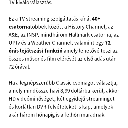
TV kiváló választás.
Ez a TV streaming szolgáltatás kínál
40+
csatorna
többek között a History Channel, az
A&E, az INSP, mindhárom Hallmark csatorna, az
UPtv és a Weather Channel, valamint egy
72
órás lejátszási funkció
amely lehetővé teszi az
összes műsor és film elérését az első adás után
72 órával.
Ha a legnépszerűbb Classic csomagot választja,
amely mindössze havi 8,99 dollárba kerül, akkor
HD videóminőséget, két egyidejű streaminget
és korlátlan DVR-felvételeket is kap, amelyek
akár három hónapig is a felhőn maradnak.