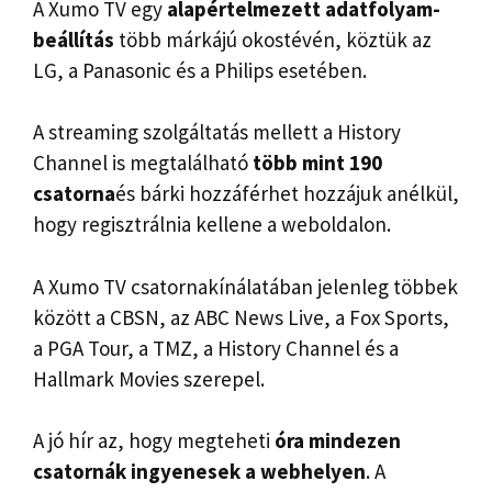
A Xumo TV egy
alapértelmezett adatfolyam-
beállítás
több márkájú okostévén, köztük az
LG, a Panasonic és a Philips esetében.
A streaming szolgáltatás mellett a History
Channel is megtalálható
több mint 190
csatorna
és bárki hozzáférhet hozzájuk anélkül,
hogy regisztrálnia kellene a weboldalon.
A Xumo TV csatornakínálatában jelenleg többek
között a CBSN, az ABC News Live, a Fox Sports,
a PGA Tour, a TMZ, a History Channel és a
Hallmark Movies szerepel.
A jó hír az, hogy megteheti
óra
mindezen
csatornák ingyenesek a webhelyen
. A