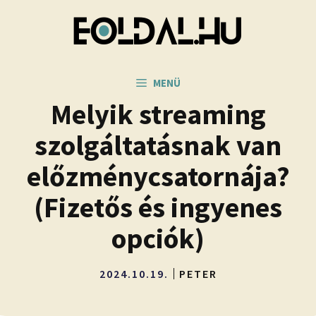
Kilépés
a
tartalomba
MENÜ
Melyik streaming
szolgáltatásnak van
előzménycsatornája?
(Fizetős és ingyenes
opciók)
2024.10.19.
PETER