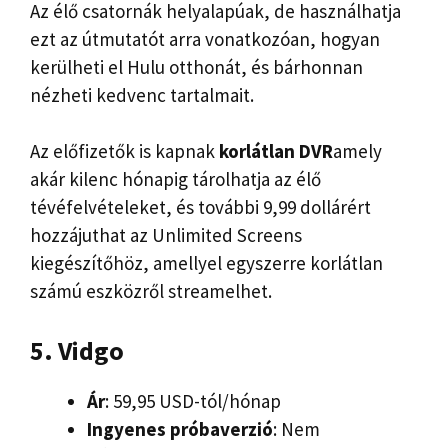
Az élő csatornák helyalapúak, de használhatja
ezt az útmutatót arra vonatkozóan, hogyan
kerülheti el Hulu otthonát, és bárhonnan
nézheti kedvenc tartalmait.
Az előfizetők is kapnak
korlátlan DVR
amely
akár kilenc hónapig tárolhatja az élő
tévéfelvételeket, és további 9,99 dollárért
hozzájuthat az Unlimited Screens
kiegészítőhöz, amellyel egyszerre korlátlan
számú eszközről streamelhet.
5. Vidgo
Ár
: 59,95 USD-tól/hónap
Ingyenes próbaverzió
: Nem