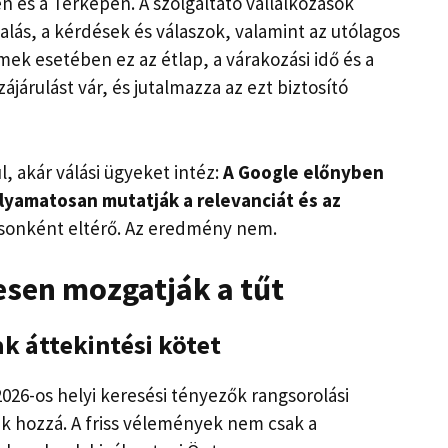
és a Térképen. A szolgáltató vállalkozások
alás, a kérdések és válaszok, valamint az utólagos
ek esetében ez az étlap, a várakozási idő és a
ájárulást vár, és jutalmazza az ezt biztosító
, akár válási ügyeket intéz:
A Google előnyben
olyamatosan mutatják a relevanciát és az
sonként eltérő. Az eredmény nem.
esen mozgatják a tűt
k áttekintési kötet
026-os helyi keresési tényezők rangsorolási
ak hozzá. A friss vélemények nem csak a