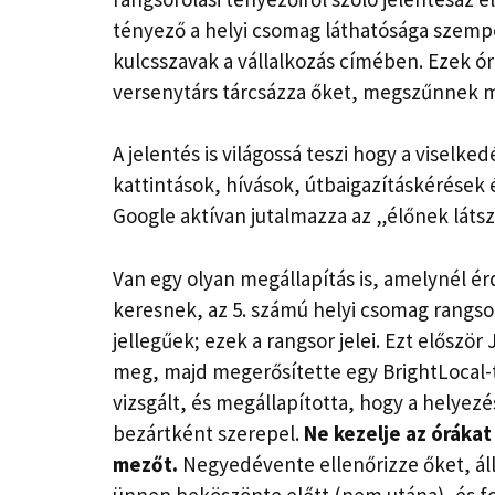
tényező a helyi csomag láthatósága szempo
kulcsszavak a vállalkozás címében. Ezek ó
versenytárs tárcsázza őket, megszűnnek 
A jelentés is világossá teszi
hogy a viselkedé
kattintások, hívások, útbaigazításkérések 
Google aktívan jutalmazza az „élőnek látsz
Van egy olyan megállapítás is, amelynél ér
keresnek, az 5. számú helyi csomag rangsor
jellegűek; ezek a rangsor jelei. Ezt előszö
meg, majd megerősítette egy BrightLocal-t
vizsgált, és megállapította, hogy a helyez
bezártként szerepel.
Ne kezelje az órákat
mezőt.
Negyedévente ellenőrizze őket, áll
ünnep beköszönte előtt (nem utána), és fon