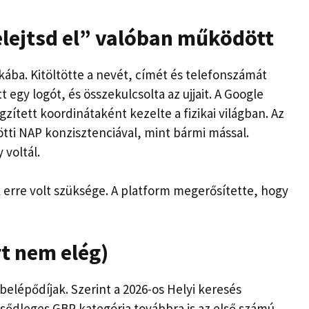
felejtsd el” valóban működött
kába. Kitöltötte a nevét, címét és telefonszámát
t egy logót, és összekulcsolta az ujjait. A Google
zített koordinátaként kezelte a fizikai világban. Az
tti NAP konzisztenciával, mint bármi mással.
 voltál.
erre volt szüksége. A platform megerősítette, hogy
rt nem elég)
belépődíjak. Szerint
a 2026-os Helyi keresés
lsődleges GBP kategória továbbra is az első számú