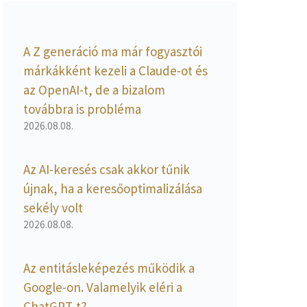
A Z generáció ma már fogyasztói
márkákként kezeli a Claude-ot és
az OpenAI-t, de a bizalom
továbbra is probléma
2026.08.08.
Az AI-keresés csak akkor tűnik
újnak, ha a keresőoptimalizálása
sekély volt
2026.08.08.
Az entitásleképezés működik a
Google-on. Valamelyik eléri a
ChatGPT-t?