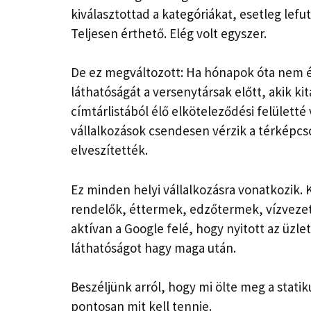
kiválasztottad a kategóriákat, esetleg le
Teljesen érthető. Elég volt egyszer.
De ez megváltozott: Ha hónapok óta nem ér
láthatóságát a versenytársak előtt, akik ki
címtárlistából élő elköteleződési felületté
vállalkozások csendesen vérzik a térképcs
elveszítették.
Ez minden helyi vállalkozásra vonatkozik. 
rendelők, éttermek, edzőtermek, vízvezeté
aktívan a Google felé, hogy nyitott az üzl
láthatóságot hagy maga után.
Beszéljünk arról, hogy mi ölte meg a statiku
pontosan mit kell tennie.