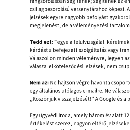
rangsorolásban segítenek; segítenek az e
csillagbesorolású versenytárshoz képest. A 
jelzések egyre nagyobb befolyást gyakorolna
megjelenést, de a véleményezési tartalom 
Tedd ezt:
Tegye a felülvizsgálati kérelme
kérdést a befejezett szolgáltatás vagy tranz
Válaszoljon minden véleményre, legyen az p
válaszai elköteleződési jelzések, nem csup
Nem az:
Ne hajtson végre havonta csoporto
egy általános utólagos e-mailre. Ne válaszo
„Köszönjük visszajelzését!” A Google és a 
Egy ügyvédi iroda, amely három év alatt 12
értékelést szerez, nagyon eltérő jelzések