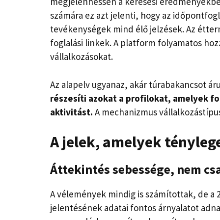
megjelenhessen a keresési eredményekben 
számára ez azt jelenti, hogy az időpontfogl
tevékenységek mind élő jelzések. Az étterm
foglalási linkek. A platform folyamatos hozz
vállalkozásokat.
Az alapelv ugyanaz, akár túrabakancsot árul
részesíti azokat a profilokat, amelyek f
aktivitást.
A mechanizmus vállalkozástípu
A jelek, amelyek tényleg
Áttekintés sebessége, nem csa
A vélemények mindig is számítottak, de a 2
jelentésének adatai fontos árnyalatot adn