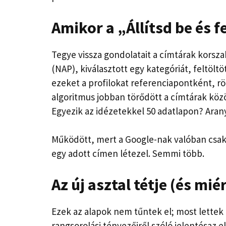
Amikor a „Állítsd be és 
Tegye vissza gondolatait a címtárak korsza
(NAP), kiválasztott egy kategóriát, feltöltöt
ezeket a profilokat referenciapontként, rög
algoritmus jobban törődött a címtárak közö
Egyezik az idézetekkel 50 adatlapon? Arany
Működött, mert a Google-nak valóban csak 
egy adott címen létezel. Semmi több.
Az új asztal tétje (és mié
Ezek az alapok nem tűntek el; most lettek 
rangsorolási tényezőiről szóló jelentés
az e