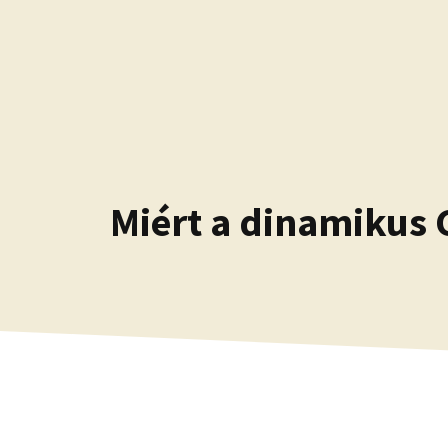
Kilépés
a
tartalomba
Miért a dinamikus G