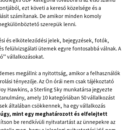
ntjából, ezt követi a kereső közelsége és a
riásit számítanak. De amikor minden komoly
megkülönböztető szerepük lenni.
si és elköteleződési jelek, bejegyzések, fotók,
és felülvizsgálati ütemek egyre fontosabbá válnak. A
ó” vállalkozásokat.
demes megállni: a nyitottság, amikor a felhasználók
olási tényezője. Az Ön órái nem csak tájékoztató
r Joy Hawkins, a Sterling Sky munkatársa jegyezte
anulmány, amely 10 kategóriában 50 vállalkozást
ések általában csökkennek, ha egy vállalkozás
 úgy, mint egy meghatározott és elfelejtett
ítson be rendkívüli nyitvatartást az ünnepekre az
tolja meg, hogy a jelenlegi nyitvatartási idő nem