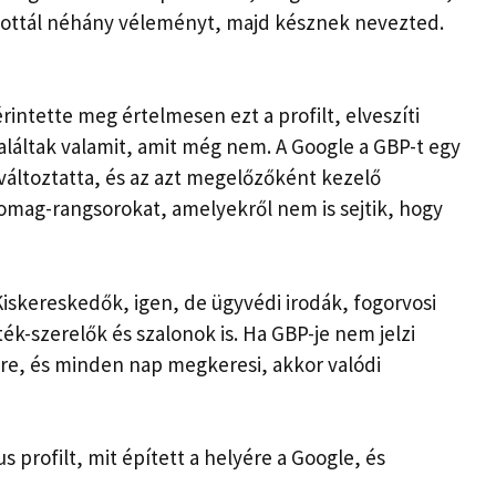
futottál néhány véleményt, majd késznek nevezted.
intette meg értelmesen ezt a profilt, elveszíti
találtak valamit, amit még nem. A Google a GBP-t egy
 változtatta, és az azt megelőzőként kezelő
omag-rangsorokat, amelyekről nem is sejtik, hogy
Kiskereskedők, igen, de ügyvédi irodák, fogorvosi
k-szerelők és szalonok is. Ha GBP-je nem jelzi
etre, és minden nap megkeresi, akkor valódi
s profilt, mit épített a helyére a Google, és