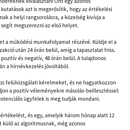
mbereknek kiválasztani Önt egy azonos
kutatások azt is megerősítik, hogy az értékelési
k a helyi rangsorolásra, a közelség kivívja a
segít megszerezni az első helyet.
ket a működési munkafolyamat részévé. Küldje el a
akció után 24 órán belül, amíg a tapasztalat friss.
ozitív és negatív, 48 órán belül. A tulajdonos
án a hírnévkezelés jóvoltából.
s felülvizsgálati kérelmeket, és ne hagyatkozzon
ljon a pozitív véleményekre másolás-beillesztéssel:
potenciális ügyfelek is meg tudják mondani.
 értékelést, és egy, amelyik három hónap alatt 12
et küld az algoritmusnak, még azonos