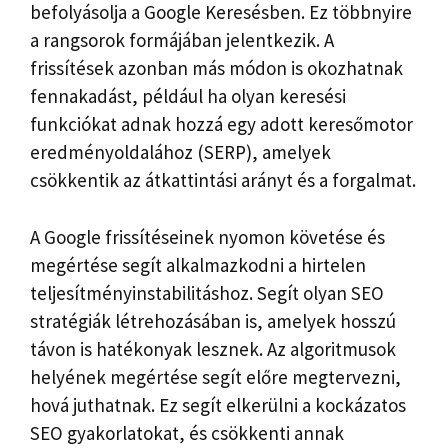
befolyásolja a Google Keresésben. Ez többnyire
a rangsorok formájában jelentkezik. A
frissítések azonban más módon is okozhatnak
fennakadást, például ha olyan keresési
funkciókat adnak hozzá egy adott keresőmotor
eredményoldalához (SERP), amelyek
csökkentik az átkattintási arányt és a forgalmat.
A Google frissítéseinek nyomon követése és
megértése segít alkalmazkodni a hirtelen
teljesítményinstabilitáshoz. Segít olyan SEO
stratégiák létrehozásában is, amelyek hosszú
távon is hatékonyak lesznek. Az algoritmusok
helyének megértése segít előre megtervezni,
hová juthatnak. Ez segít elkerülni a kockázatos
SEO gyakorlatokat, és csökkenti annak