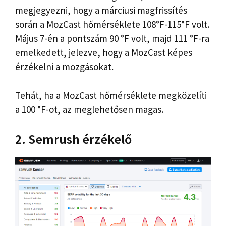
megjegyezni, hogy a márciusi magfrissítés
során a MozCast hőmérséklete 108°F-115°F volt.
Május 7-én a pontszám 90 °F volt, majd 111 °F-ra
emelkedett, jelezve, hogy a MozCast képes
érzékelni a mozgásokat.
Tehát, ha a MozCast hőmérséklete megközelíti
a 100 °F-ot, az meglehetősen magas.
2. Semrush érzékelő