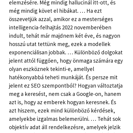
elemzésére. Még mindig hallucinál itt-ott, és
még mindig követ el hibákat. … Ha ezt
összevetjük azzal, amikor ez a mesterséges
intelligencia-felhajtás 2022 novemberében
indult, tehát már majdnem két éve, és nagyon
hosszú utat tettünk meg, ezek a modellek
exponenciálisan jobbak. … Különböző dolgokat
jelent attól függően, hogy önmaga számára egy
olyan eszköznek tekinti-e, amellyel
hatékonyabbá teheti munkáját. És persze mit
jelent ez SEO szempontból? Hogyan változtatja
meg a keresést, nem csak a Google-on, hanem
azt is, hogy az emberek hogyan keresnek. És
azt hiszem, ezek mind különböző kérdések,
amelyekbe izgalmas belemerülni. … Tehát sok
objektív adat áll rendelkezésre, amelyek jelzik