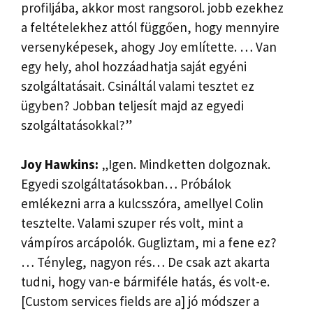
profiljába, akkor most rangsorol. jobb ezekhez
a feltételekhez attól függően, hogy mennyire
versenyképesek, ahogy Joy említette. … Van
egy hely, ahol hozzáadhatja saját egyéni
szolgáltatásait. Csináltál valami tesztet ez
ügyben? Jobban teljesít majd az egyedi
szolgáltatásokkal?”
Joy Hawkins:
„Igen. Mindketten dolgoznak.
Egyedi szolgáltatásokban… Próbálok
emlékezni arra a kulcsszóra, amellyel Colin
tesztelte. Valami szuper rés volt, mint a
vámpíros arcápolók. Gugliztam, mi a fene ez?
… Tényleg, nagyon rés… De csak azt akarta
tudni, hogy van-e bármiféle hatás, és volt-e.
[Custom services fields are a] jó módszer a