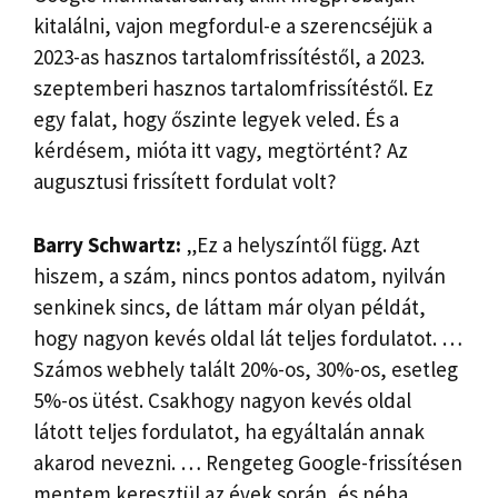
kitalálni, vajon megfordul-e a szerencséjük a
2023-as hasznos tartalomfrissítéstől, a 2023.
szeptemberi hasznos tartalomfrissítéstől. Ez
egy falat, hogy őszinte legyek veled. És a
kérdésem, mióta itt vagy, megtörtént? Az
augusztusi frissített fordulat volt?
Barry Schwartz:
„Ez a helyszíntől függ. Azt
hiszem, a szám, nincs pontos adatom, nyilván
senkinek sincs, de láttam már olyan példát,
hogy nagyon kevés oldal lát teljes fordulatot. …
Számos webhely talált 20%-os, 30%-os, esetleg
5%-os ütést. Csakhogy nagyon kevés oldal
látott teljes fordulatot, ha egyáltalán annak
akarod nevezni. … Rengeteg Google-frissítésen
mentem keresztül az évek során, és néha