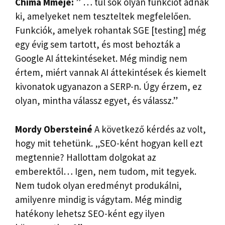
Chima Mmeje:
” … túl sok olyan funkciót adnak
ki, amelyeket nem teszteltek megfelelően.
Funkciók, amelyek rohantak SGE [testing] még
egy évig sem tartott, és most behozták a
Google AI áttekintéseket. Még mindig nem
értem, miért vannak AI áttekintések és kiemelt
kivonatok ugyanazon a SERP-n. Úgy érzem, ez
olyan, mintha válassz egyet, és válassz.”
Mordy Obersteiné
A következő kérdés az volt,
hogy mit tehetünk. „SEO-ként hogyan kell ezt
megtennie? Hallottam dolgokat az
emberektől… Igen, nem tudom, mit tegyek.
Nem tudok olyan eredményt produkálni,
amilyenre mindig is vágytam. Még mindig
hatékony lehetsz SEO-ként egy ilyen