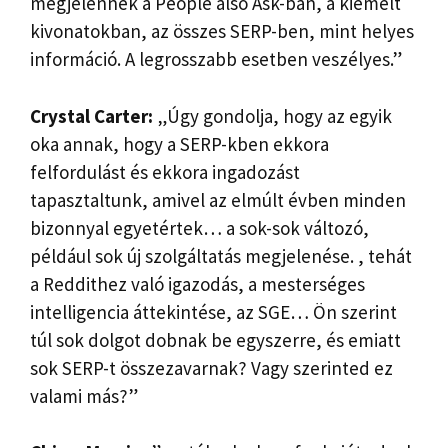
megjelennek a People also Ask-ban, a kiemelt
kivonatokban, az összes SERP-ben, mint helyes
információ. A legrosszabb esetben veszélyes.”
Crystal Carter:
„Úgy gondolja, hogy az egyik
oka annak, hogy a SERP-kben ekkora
felfordulást és ekkora ingadozást
tapasztaltunk, amivel az elmúlt évben minden
bizonnyal egyetértek… a sok-sok változó,
például sok új szolgáltatás megjelenése. , tehát
a Reddithez való igazodás, a mesterséges
intelligencia áttekintése, az SGE… Ön szerint
túl sok dolgot dobnak be egyszerre, és emiatt
sok SERP-t összezavarnak? Vagy szerinted ez
valami más?”