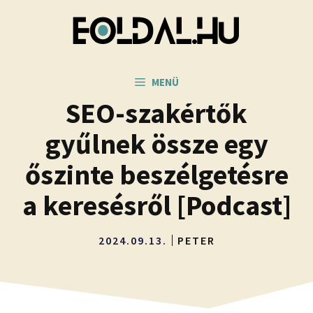
Kilépés
a
tartalomba
MENÜ
SEO-szakértők
gyűlnek össze egy
őszinte beszélgetésre
a keresésről [Podcast]
2024.09.13.
PETER