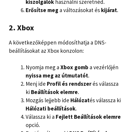
kiszolgálók
használni szeretnéd.
Erősítse meg
a változásokat és
kijárat
.
2. Xbox
A következőképpen módosíthatja a DNS-
beállításokat az Xbox konzolon:
Nyomja meg a
Xbox gomb
a vezérlőjén
nyissa meg az útmutatót
.
Menj ide
Profil és rendszer
és válassza
ki
Beállítások elemre
.
Mozgás lejjebb ide
Hálózat
és válassza ki
Hálózati beállítások
.
Válassza ki a
Fejlett
Beállítások elemre
opció.