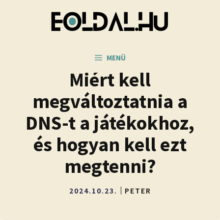
Kilépés
a
tartalomba
MENÜ
Miért kell
megváltoztatnia a
DNS-t a játékokhoz,
és hogyan kell ezt
megtenni?
2024.10.23.
PETER