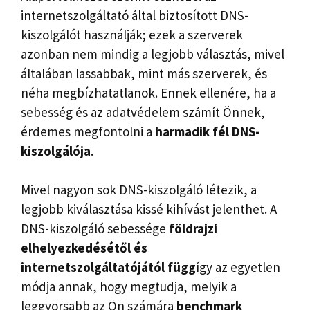
internetszolgáltató által biztosított DNS-
kiszolgálót használják; ezek a szerverek
azonban nem mindig a legjobb választás, mivel
általában lassabbak, mint más szerverek, és
néha megbízhatatlanok. Ennek ellenére, ha a
sebesség és az adatvédelem számít Önnek,
érdemes megfontolni a
harmadik fél DNS-
kiszolgálója
.
Mivel nagyon sok DNS-kiszolgáló létezik, a
legjobb kiválasztása kissé kihívást jelenthet. A
DNS-kiszolgáló sebessége
földrajzi
elhelyezkedésétől és
internetszolgáltatójától függ
így az egyetlen
módja annak, hogy megtudja, melyik a
leggyorsabb az Ön számára
benchmark