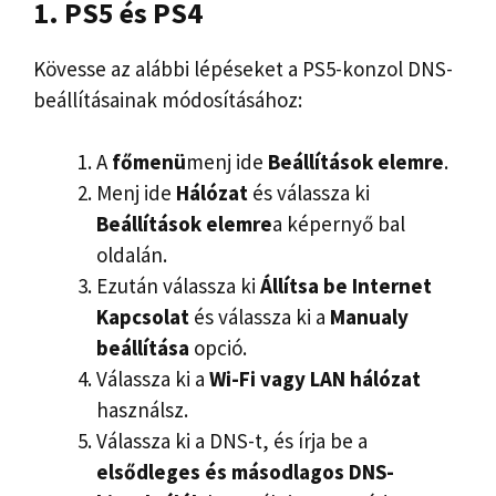
1. PS5 és PS4
Kövesse az alábbi lépéseket a PS5-konzol DNS-
beállításainak módosításához:
A
főmenü
menj ide
Beállítások elemre
.
Menj ide
Hálózat
és válassza ki
Beállítások elemre
a képernyő bal
oldalán.
Ezután válassza ki
Állítsa be
Internet
Kapcsolat
és válassza ki a
Manualy
beállítása
opció.
Válassza ki a
Wi-Fi vagy LAN
hálózat
használsz.
Válassza ki a DNS-t, és írja be a
elsődleges és másodlagos DNS-