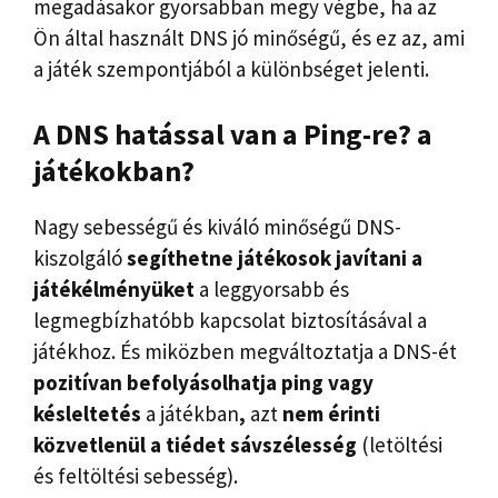
megadásakor gyorsabban megy végbe, ha az
Ön által használt DNS jó minőségű, és ez az, ami
a játék szempontjából a különbséget jelenti.
A DNS hatással van a Ping-re?
a
játékokban?
Nagy sebességű és kiváló minőségű DNS-
kiszolgáló
segíthetne
játékosok
javítani a
játékélményüket
a leggyorsabb és
legmegbízhatóbb kapcsolat biztosításával a
játékhoz. És miközben megváltoztatja a DNS-ét
pozitívan befolyásolhatja
ping
vagy
késleltetés
a játékban
,
azt
nem érinti
közvetlenül a tiédet
sávszélesség
(letöltési
és feltöltési sebesség).