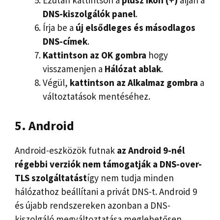
Ezután kattintson a
plusz ikon (+)
alján a
DNS-kiszolgálók panel
.
Írja be a
új elsődleges és másodlagos
DNS-címek
.
Kattintson az OK gombra
hogy
visszamenjen a
Hálózat
ablak
.
Végül,
kattintson az Alkalmaz gombra
a
változtatások mentéséhez.
5. Android
Android-eszközök futnak
az Android 9-nél
régebbi verziók nem támogatják a DNS-over-
TLS szolgáltatást
így nem tudja minden
hálózathoz beállítani a privát DNS-t. Android 9
és újabb rendszereken azonban a DNS-
kiszolgáló megváltoztatása meglehetősen