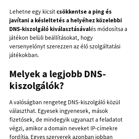
Lehetne egy kicsit
csökkentse a
ping
és
javítani a
késleltetés
a helyéhez közelebbi
DNS-kiszolgáló kiválasztásával
és módosítsa a
játékon belüli beállításokat, hogy
versenyelőnyt szerezzen az élő szolgáltatási
játékokban.
Melyek a legjobb DNS-
kiszolgálók?
A valóságban rengeteg DNS-kiszolgáló közül
választhat. Egyesek ingyenesek, mások
fizetősek, de mindegyik ugyanazt a feladatot
végzi, amikor a domain neveket IP-címekre
fordítja. Egyes szerverek azonban jobban