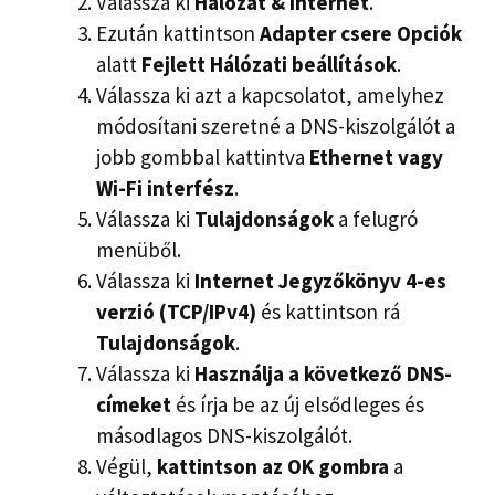
Válassza ki
Hálózat
&
Internet
.
Ezután kattintson
Adapter csere
Opciók
alatt
Fejlett
Hálózati beállítások
.
Válassza ki azt a kapcsolatot, amelyhez
módosítani szeretné a DNS-kiszolgálót a
jobb gombbal kattintva
Ethernet vagy
Wi-Fi interfész
.
Válassza ki
Tulajdonságok
a felugró
menüből.
Válassza ki
Internet
Jegyzőkönyv
4-es
verzió (TCP/IPv4)
és kattintson rá
Tulajdonságok
.
Válassza ki
Használja a következő DNS-
címeket
és írja be az új elsődleges és
másodlagos DNS-kiszolgálót.
Végül,
kattintson az OK gombra
a