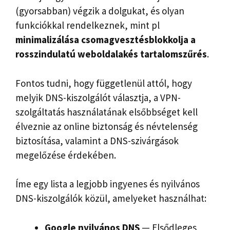
(gyorsabban) végzik a dolgukat, és olyan
funkciókkal rendelkeznek, mint pl
minimalizálása
csomagvesztés
blokkolja a
rosszindulatú
weboldalak
és tartalomszűrés
.
Fontos tudni, hogy függetlenül attól, hogy
melyik DNS-kiszolgálót választja, a VPN-
szolgáltatás használatának elsőbbséget kell
élveznie az online biztonság és névtelenség
biztosítása, valamint a DNS-szivárgások
megelőzése érdekében.
Íme egy lista a legjobb ingyenes és nyilvános
DNS-kiszolgálók közül, amelyeket használhat:
Google nyilvános DNS
— Elsődleges