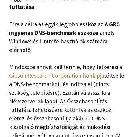
futtatása
.
Erre a célra az egyik legjobb eszköz az
A GRC
ingyenes DNS-benchmark eszköze
amely
Windows és Linux felhasználók számára
elérhető.
Mindössze annyit kell tennie, hogy felkeresi a
Gibson Research Corporation honlapja
töltse le
a DNS-benchmarkot, és indítsa el (nincs
szükség telepítésre). Ezután válassza ki a
Névszerverek lapot. Az Összehasonlítás
futtatása lehetőségre kattintva az eszköz
elemzi és összehasonlítja akár 200 DNS-
kiszolgáló megbízhatóságát és működési
teljesítményét, valamint összehasonlítja a 72