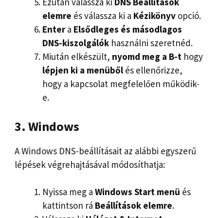
Ezután válassza ki
DNS
Beállítások
elemre
és válassza ki a
Kézikönyv
opció.
Enter
a
Elsődleges és másodlagos
DNS-kiszolgálók
használni szeretnéd.
Miután elkészült,
nyomd meg a B-t
hogy
lépjen ki a menüből
és ellenőrizze,
hogy a kapcsolat megfelelően működik-
e.
3. Windows
A Windows DNS-beállításait az alábbi egyszerű
lépések végrehajtásával módosíthatja:
Nyissa meg a
Windows Start menü
és
kattintson rá
Beállítások elemre
.