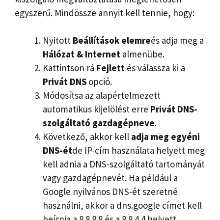
egyszerű. Mindössze annyit kell tennie, hogy:
Nyitott
Beállítások elemre
és adja meg a
Hálózat
& Internet
almenübe.
Kattintson rá
Fejlett
és válassza ki a
Privát DNS
opció.
Módosítsa az alapértelmezett
automatikus kijelölést erre
Privát DNS-
szolgáltató gazdagépneve
.
Következő, akkor kell
adja meg egyéni
DNS-ét
de IP-cím használata helyett meg
kell adnia a DNS-szolgáltató tartományát
vagy gazdagépnevét. Ha például a
Google nyilvános DNS-ét szeretné
használni, akkor a dns.google címet kell
beírnia a 8.8.8.8 és a 8.8.4.4 helyett.