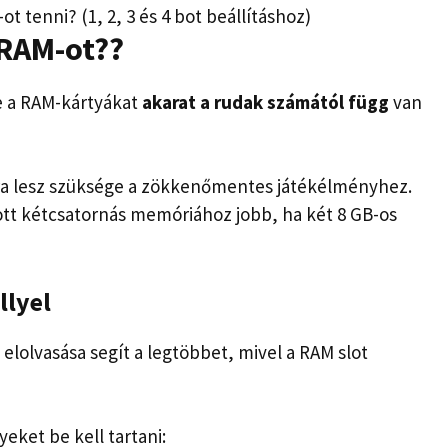
 RAM-ot?
?
e a RAM-kártyákat
akarat
a rudak számától függ
van
-ra lesz szüksége a zökkenőmentes játékélményhez.
ott kétcsatornás memóriához jobb, ha két 8 GB-os
llyel
elolvasása segít a legtöbbet, mivel a RAM slot
eket be kell tartani: