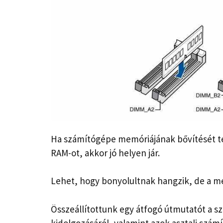
Ha számítógépe memóriájának bővítését te
RAM-ot, akkor jó helyen jár.
Lehet, hogy bonyolultnak hangzik, de a me
Összeállítottunk egy átfogó útmutatót a 
kidolgozásáról, valamint azok asztali szám