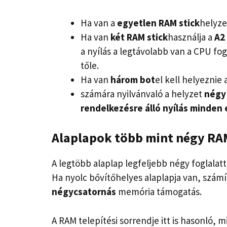
Ha van a
egyetlen RAM stick
helyze
Ha van
két RAM stick
használja a
A2
a nyílás a legtávolabb van a CPU fog
tőle.
Ha van
három bot
el kell helyeznie 
számára nyilvánvaló a helyzet
négy
rendelkezésre álló nyílás minden
Alaplapok több mint négy RAM
A legtöbb alaplap legfeljebb négy foglalat
Ha nyolc bővítőhelyes alaplapja van, szá
négycsatornás
memória támogatás.
A RAM telepítési sorrendje itt is hasonló, 