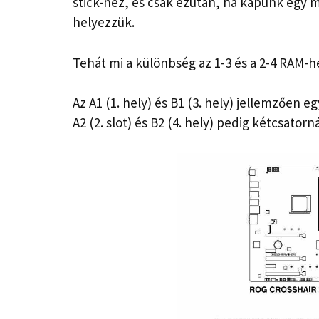
stick-hez, és csak ezután, ha kapunk egy m
helyezzük.
Tehát mi a különbség az 1-3 és a 2-4 RAM-h
Az A1 (1. hely) és B1 (3. hely) jellemzően e
A2 (2. slot) és B2 (4. hely) pedig kétcsato