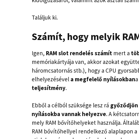
Találjuk ki.
Számít, hogy melyik RAM
Igen,
RAM slot rendelés
számít
mert a
tö
memóriakártyája van, akkor azokat együtt
háromcsatornás stb.), hogy a CPU gyorsa
elhelyezésével
a megfelelő nyílásokban
a
teljesítmény
.
Ebből a célból szüksége lesz rá
győződjön 
nyílásokba vannak helyezve
. A kétcsato
mely RAM bővítőhelyeket használja. Általá
RAM bővítőhellyel rendelkező alaplapon a m