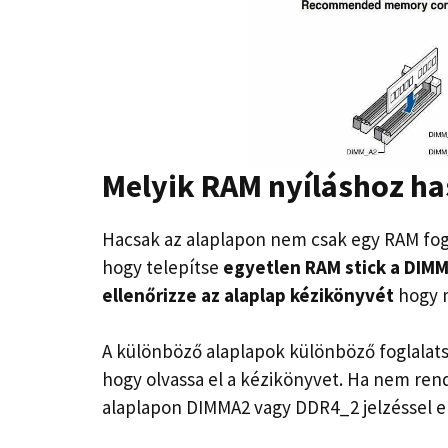
Melyik RAM nyíláshoz ha
Hacsak az alaplapon nem csak egy RAM fogla
hogy telepítse
egyetlen RAM stick a DIMM
ellenőrizze az alaplap kézikönyvét
hogy m
A különböző alaplapok különböző foglalat
hogy olvassa el a kézikönyvet. Ha nem ren
alaplapon DIMMA2 vagy DDR4_2 jelzéssel el