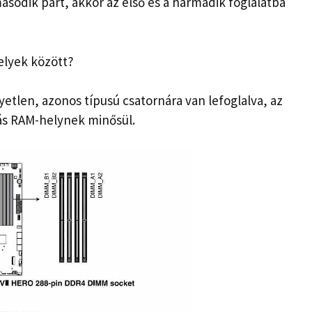
ásodik párt, akkor az első és a harmadik foglalatba
elyek között?
gyetlen, azonos típusú csatornára van lefoglalva, az
rnás RAM-helynek minősül.