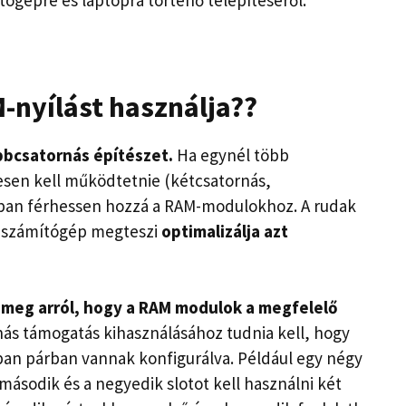
-nyílást használja?
?
bbcsatornás
építészet
.
Ha egynél több
esen kell működtetnie (kétcsatornás,
bban férhessen hozzá a RAM-modulokhoz. A rudak
 számítógép megteszi
optimalizálja azt
meg arról, hogy a RAM modulok a megfelelő
rnás támogatás kihasználásához tudnia kell, hogy
ban párban vannak konfigurálva. Például egy négy
ásodik és a negyedik slotot kell használni két