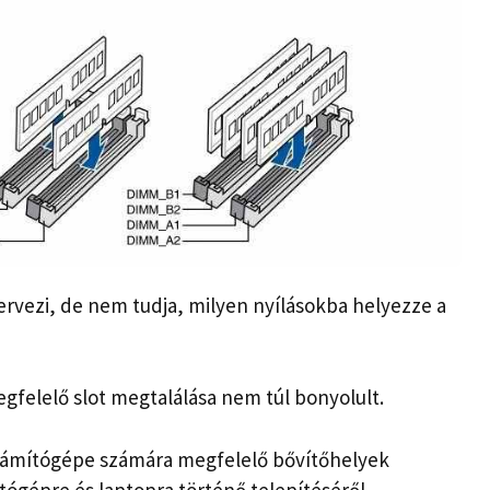
rvezi, de nem tudja, milyen nyílásokba helyezze a
gfelelő slot megtalálása nem túl bonyolult.
számítógépe számára megfelelő bővítőhelyek
ítógépre és laptopra történő telepítéséről.