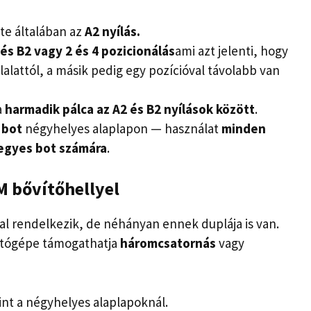
te általában az
A2 nyílás.
 és B2 vagy 2 és 4 pozicionálás
ami azt jelenti, hogy
lalattól, a másik pedig egy pozícióval távolabb van
a
harmadik pálca az A2 és B2 nyílások között
.
 bot
négyhelyes alaplapon — használat
minden
 egyes bot számára
.
 bővítőhellyel
tal rendelkezik, de néhányan ennek duplája is van.
mítógépe támogathatja
háromcsatornás
vagy
mint a négyhelyes alaplapoknál.