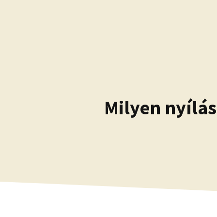
Kilépés
a
tartalomba
Milyen nyílás