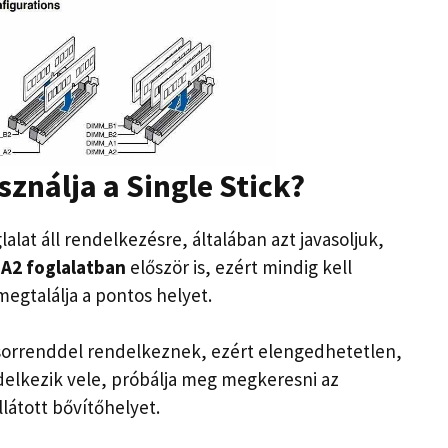
sználja
a
Single Stick
?
lat áll rendelkezésre, általában azt javasoljuk,
A2 foglalatban
először is, ezért mindig kell
egtalálja a pontos helyet.
sorrenddel rendelkeznek, ezért elengedhetetlen,
delkezik vele, próbálja meg megkeresni az
látott bővítőhelyet.