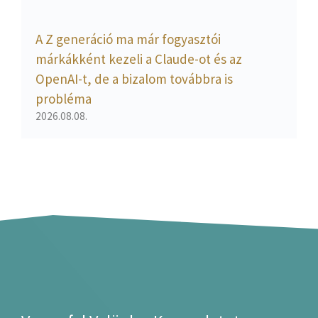
A Z generáció ma már fogyasztói
márkákként kezeli a Claude-ot és az
OpenAI-t, de a bizalom továbbra is
probléma
2026.08.08.