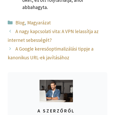
őket, és ott folytathatja, ahol
abbahagyta.
Kategória
Blog
,
Magyarázat
A nagy kapcsolati vita: A VPN lelassítja az
internet sebességét?
A Google keresőoptimalizálási tippje a
kanonikus URL-ek javításához
A SZERZŐRŐL