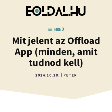
Kilépés
a
tartalomba
MENÜ
Mit jelent az Offload
App (minden, amit
tudnod kell)
2024.10.28.
PETER