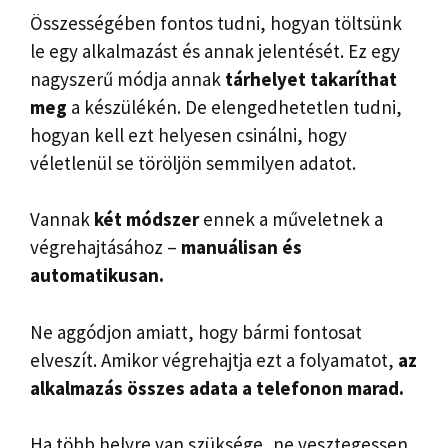
Összességében fontos tudni, hogyan töltsünk
le egy alkalmazást és annak jelentését. Ez egy
nagyszerű módja annak
tárhelyet takaríthat
meg
a készülékén. De elengedhetetlen tudni,
hogyan kell ezt helyesen csinálni, hogy
véletlenül se töröljön semmilyen adatot.
Vannak
két módszer
ennek a műveletnek a
végrehajtásához –
manuálisan és
automatikusan.
Ne aggódjon amiatt, hogy bármi fontosat
elveszít. Amikor végrehajtja ezt a folyamatot,
az
alkalmazás összes adata a telefonon marad.
Ha több helyre van szüksége, ne vesztegessen