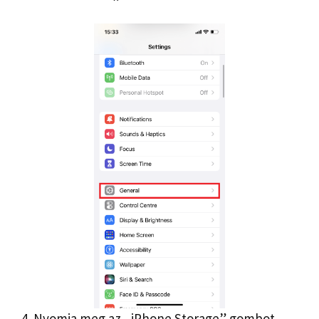
4. Nyomja meg az „iPhone Storage” gombot