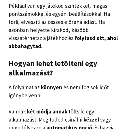
Például van egy játékod szintekkel, magas
pontszámokkal és egyéni beállításokkal. Ha
törli, elveszíti az összes előrehaladást. Ha
azonban helyette kirakod, később
visszatérhetsz a játékhoz és
folytasd ott, ahol
abbahagytad
.
Hogyan lehet letölteni egy
alkalmazást?
A folyamat az
könnyen
és nem fog sok időt
igénybe venni.
Vannak
két módja annak
tölts le egy
alkalmazást. Meg tudod csinálni
kézzel
vagy
engedélyezze a
automatikus opció
és hagyja,