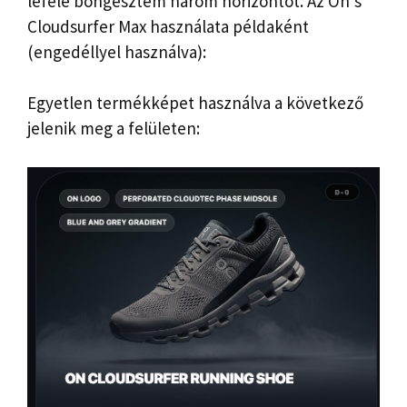
lefelé böngésztem három horizontot. Az On’s
Cloudsurfer Max használata példaként
(engedéllyel használva):
Egyetlen termékképet használva a következő
jelenik meg a felületen: