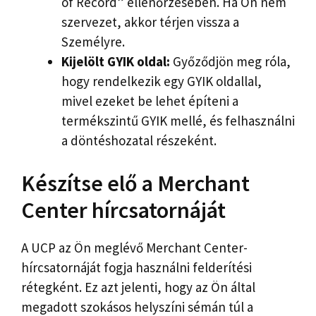
of Record” ellenőrzésében. Ha Ön nem
szervezet, akkor térjen vissza a
Személyre.
Kijelölt GYIK oldal:
Győződjön meg róla,
hogy rendelkezik egy GYIK oldallal,
mivel ezeket be lehet építeni a
termékszintű GYIK mellé, és felhasználni
a döntéshozatal részeként.
Készítse elő a Merchant
Center hírcsatornáját
A UCP az Ön meglévő Merchant Center-
hírcsatornáját fogja használni felderítési
rétegként. Ez azt jelenti, hogy az Ön által
megadott szokásos helyszíni sémán túl a