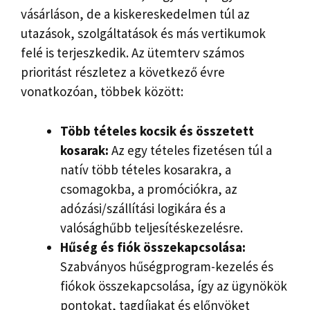
vásárláson, de a kiskereskedelmen túl az
utazások, szolgáltatások és más vertikumok
felé is terjeszkedik. Az ütemterv számos
prioritást részletez a következő évre
vonatkozóan, többek között:
Több tételes kocsik és összetett
kosarak:
Az egy tételes fizetésen túl a
natív több tételes kosarakra, a
csomagokba, a promóciókra, az
adózási/szállítási logikára és a
valósághűbb teljesítéskezelésre.
Hűség és fiók összekapcsolása:
Szabványos hűségprogram-kezelés és
fiókok összekapcsolása, így az ügynökök
pontokat, tagdíjakat és előnyöket