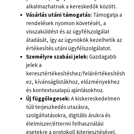
alkalmazhatnak a kereskedők között.
Vásárlás utáni támogatás:
Támogatja a
rendelések nyomon követését, a
visszaküldést és az ügyfélszolgálat
átadását, így az ügynökök kezelhetik az
értékesítés utáni ügyfélszolgálatot.
Személyre szabási jelek:
Gazdagabb
jelek a
keresztértékesítéshez/felárértékesítésh
ez, kívánságlistákhoz, előzményekhez
és kontextusalapú ajánlásokhoz.
Új függőlegesek:
A kiskereskedelmen
túli terjeszkedés utazásra,
szolgáltatásokra, digitális árukra és
élelmiszer/éttermi felhasználási
esetekre a protokoll kiterjesztésével.