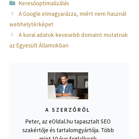
Kategória
Keresőoptimalizálás
A Google elmagyarázza, miért nem használ
webhelytérképet
A korai adatok kevesebb domaint mutatnak
az Egyesült Államokban
A SZERZŐRŐL
Peter, az eOldal.hu tapasztalt SEO
szakértője és tartalomgyártója. Több
mint 10 éve foglalkozik