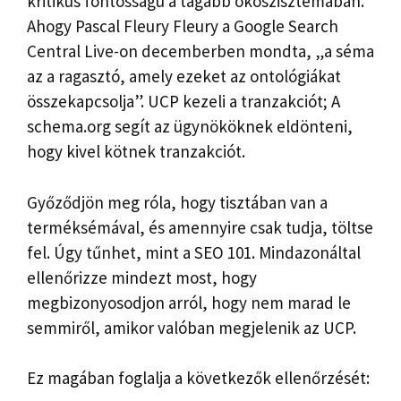
kritikus fontosságú a tágabb ökoszisztémában.
Ahogy Pascal Fleury Fleury a Google Search
Central Live-on decemberben mondta, „a séma
az a ragasztó, amely ezeket az ontológiákat
összekapcsolja”. UCP kezeli a tranzakciót; A
schema.org segít az ügynököknek eldönteni,
hogy kivel kötnek tranzakciót.
Győződjön meg róla, hogy tisztában van a
terméksémával, és amennyire csak tudja, töltse
fel. Úgy tűnhet, mint a SEO 101. Mindazonáltal
ellenőrizze mindezt most, hogy
megbizonyosodjon arról, hogy nem marad le
semmiről, amikor valóban megjelenik az UCP.
Ez magában foglalja a következők ellenőrzését: