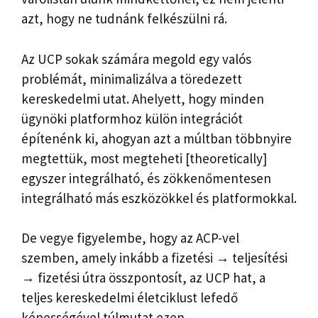
azt, hogy ne tudnánk felkészülni rá.
Az UCP sokak számára megold egy valós
problémát, minimalizálva a töredezett
kereskedelmi utat. Ahelyett, hogy minden
ügynöki platformhoz külön integrációt
építenénk ki, ahogyan azt a múltban többnyire
megtettük, most megteheti [theoretically]
egyszer integrálható, és zökkenőmentesen
integrálható más eszközökkel és platformokkal.
De vegye figyelembe, hogy az ACP-vel
szemben, amely inkább a fizetési → teljesítési
→ fizetési útra összpontosít, az UCP hat, a
teljes kereskedelmi életciklust lefedő
képességével túlmutat ezen.