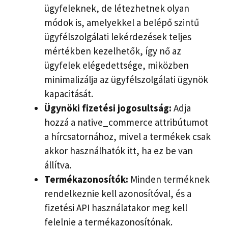
ügyfeleknek, de létezhetnek olyan
módok is, amelyekkel a belépő szintű
ügyfélszolgálati lekérdezések teljes
mértékben kezelhetők, így nő az
ügyfelek elégedettsége, miközben
minimalizálja az ügyfélszolgálati ügynök
kapacitását.
Ügynöki fizetési jogosultság:
Adja
hozzá a native_commerce attribútumot
a hírcsatornához, mivel a termékek csak
akkor használhatók itt, ha ez be van
állítva.
Termékazonosítók:
Minden terméknek
rendelkeznie kell azonosítóval, és a
fizetési API használatakor meg kell
felelnie a termékazonosítónak.