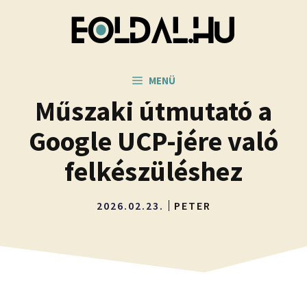
Kilépés
a
tartalomba
MENÜ
Műszaki útmutató a
Google UCP-jére való
felkészüléshez
2026.02.23.
PETER