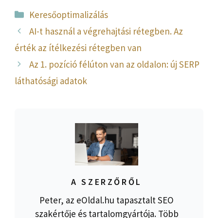
Kategória
Keresőoptimalizálás
AI-t használ a végrehajtási rétegben. Az
érték az ítélkezési rétegben van
Az 1. pozíció félúton van az oldalon: új SERP
láthatósági adatok
A SZERZŐRŐL
Peter, az eOldal.hu tapasztalt SEO
szakértője és tartalomgyártója. Több