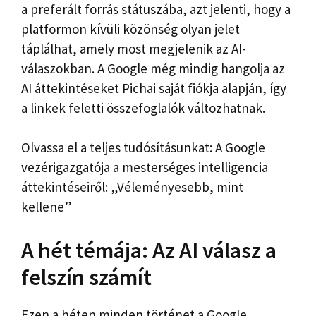
a preferált forrás státuszába, azt jelenti, hogy a
platformon kívüli közönség olyan jelet
táplálhat, amely most megjelenik az AI-
válaszokban. A Google még mindig hangolja az
AI áttekintéseket Pichai saját fiókja alapján, így
a linkek feletti összefoglalók változhatnak.
Olvassa el a teljes tudósításunkat: A Google
vezérigazgatója a mesterséges intelligencia
áttekintéseiről: „Véleményesebb, mint
kellene”
A hét témája: Az AI válasz a
felszín számít
Ezen a héten minden történet a Google