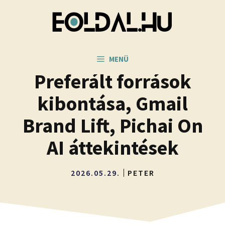
Kilépés
a
tartalomba
MENÜ
Preferált források
kibontása, Gmail
Brand Lift, Pichai On
AI áttekintések
2026.05.29.
PETER