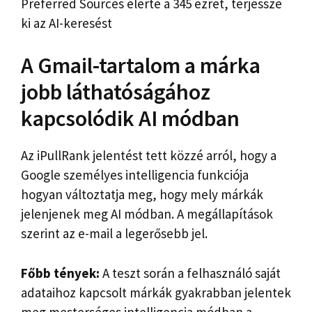
Preferred Sources elérte a 345 ezret, terjessze
ki az AI-keresést
A Gmail-tartalom a márka
jobb láthatóságához
kapcsolódik AI módban
Az iPullRank jelentést tett közzé arról, hogy a
Google személyes intelligencia funkciója
hogyan változtatja meg, hogy mely márkák
jelenjenek meg AI módban. A megállapítások
szerint az e-mail a legerősebb jel.
Főbb tények:
A teszt során a felhasználó saját
adataihoz kapcsolt márkák gyakrabban jelentek
meg mesterséges intelligencia módban a