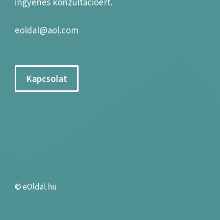
ingyenes konzultációért.
eoldal@aol.com
Kapcsolat
©
eOldal.hu