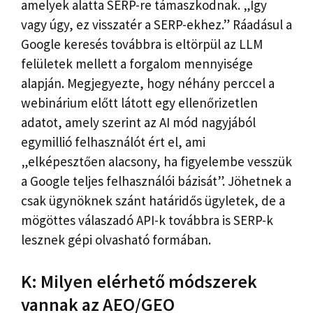
amelyek alatta SERP-re támaszkodnak. „Így
vagy úgy, ez visszatér a SERP-ekhez.” Ráadásul a
Google keresés továbbra is eltörpül az LLM
felületek mellett a forgalom mennyisége
alapján. Megjegyezte, hogy néhány perccel a
webinárium előtt látott egy ellenőrizetlen
adatot, amely szerint az AI mód nagyjából
egymillió felhasználót ért el, ami
„elképesztően alacsony, ha figyelembe vesszük
a Google teljes felhasználói bázisát”. Jöhetnek a
csak ügynöknek szánt határidős ügyletek, de a
mögöttes válaszadó API-k továbbra is SERP-k
lesznek gépi olvasható formában.
K: Milyen elérhető módszerek
vannak az AEO/GEO