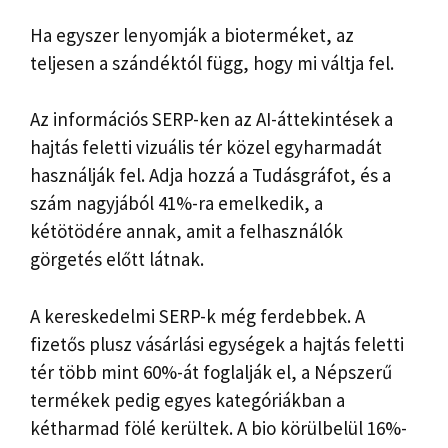
Ha egyszer lenyomják a bioterméket, az
teljesen a szándéktól függ, hogy mi váltja fel.
Az információs SERP-ken az AI-áttekintések a
hajtás feletti vizuális tér közel egyharmadát
használják fel. Adja hozzá a Tudásgráfot, és a
szám nagyjából 41%-ra emelkedik, a
kétötödére annak, amit a felhasználók
görgetés előtt látnak.
A kereskedelmi SERP-k még ferdebbek. A
fizetős plusz vásárlási egységek a hajtás feletti
tér több mint 60%-át foglalják el, a Népszerű
termékek pedig egyes kategóriákban a
kétharmad fölé kerültek. A bio körülbelül 16%-