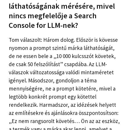
láthatóságának mérésére, mivel
nincs megfelelője a Search
Console for LLM-nek?
Tom válaszolt: Három dolog. Először is kövesse
nyomon a prompt szintű márka láthatóságát,
de ne essen bele a „10 000 kulcsszót követek,
de csak 50 felszólítást” csapdába. Az LLM-
válaszok változatossága valódi mintaméretet
igényel. Másodszor, gondoljon a téma
mennyiségére, ne a prompt kötetére, mivel a
legtöbb konkrét prompt egy kötettel
rendelkezik. Harmadszor, az idézések helyett
az említésekre és ajánlásokra összpontosítson:
„Ez nem rangsorolt ​​követés… Ön az az eszköz,
a termék vagy a márka akar lenni, amelyet a