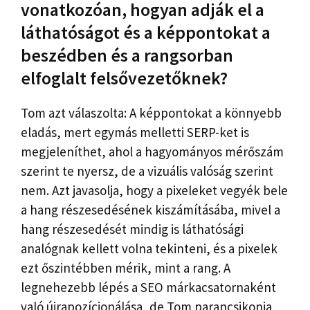
vonatkozóan, hogyan adják el a
láthatóságot és a képpontokat a
beszédben és a rangsorban
elfoglalt felsővezetőknek?
Tom azt válaszolta: A képpontokat a könnyebb
eladás, mert egymás melletti SERP-ket is
megjeleníthet, ahol a hagyományos mérőszám
szerint te nyersz, de a vizuális valóság szerint
nem. Azt javasolja, hogy a pixeleket vegyék bele
a hang részesedésének kiszámításába, mivel a
hang részesedését mindig is láthatósági
analógnak kellett volna tekinteni, és a pixelek
ezt őszintébben mérik, mint a rang. A
legnehezebb lépés a SEO márkacsatornaként
való újrapozícionálása, de Tom parancsikonja