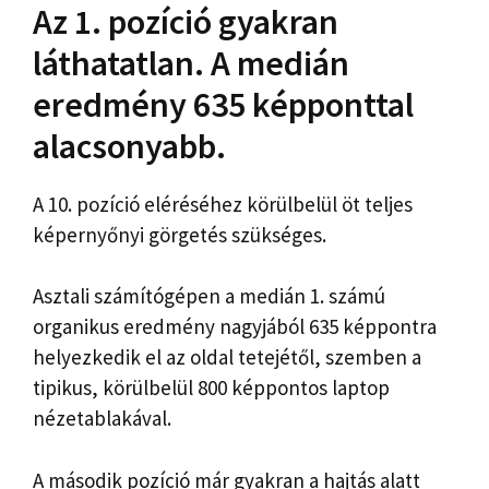
Az 1. pozíció gyakran
láthatatlan. A medián
eredmény 635 képponttal
alacsonyabb.
A 10. pozíció eléréséhez körülbelül öt teljes
képernyőnyi görgetés szükséges.
Asztali számítógépen a medián 1. számú
organikus eredmény nagyjából 635 képpontra
helyezkedik el az oldal tetejétől, szemben a
tipikus, körülbelül 800 képpontos laptop
nézetablakával.
A második pozíció már gyakran a hajtás alatt