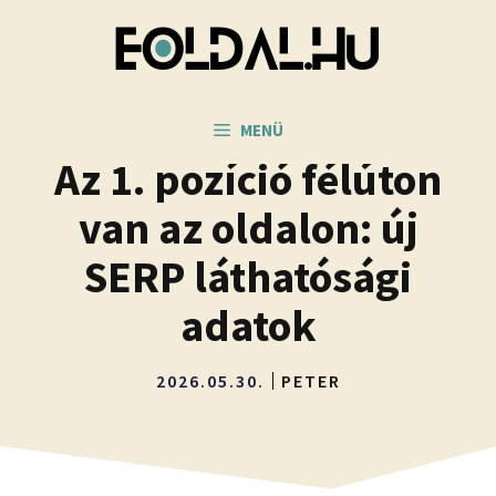
Kilépés
a
tartalomba
MENÜ
Az 1. pozíció félúton
van az oldalon: új
SERP láthatósági
adatok
2026.05.30.
PETER