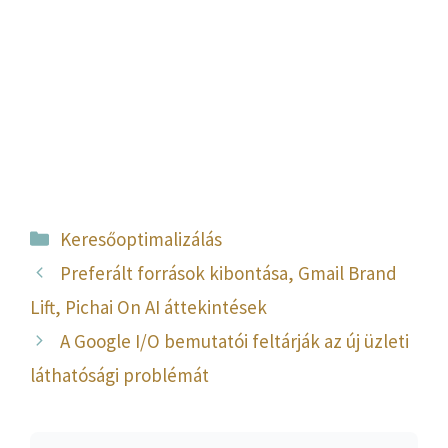
Kategória
Keresőoptimalizálás
Preferált források kibontása, Gmail Brand
Lift, Pichai On AI áttekintések
A Google I/O bemutatói feltárják az új üzleti
láthatósági problémát