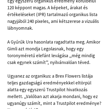
Egy egyszerű organikus eredmény körülbelül
120 képpont magas. A képeket, árakat és
értékeléseket (IPR) tartalmazó organikus lista
nagyjából 240 pixeles, ami kétszerese a vizuális
lábnyomnak.
A Gyűrűk Ura hasonlata ragadtatta meg. Amikor
Gimli azt mondja Legolasnak, hogy egy
toronyméretű elefánt levágása „még mindig
csak egynek számít”, nyilvánvalóan téved.
Ugyanez az organikus: a Brex Flowers listája
teljes gazdagságú eredményekkel eltörpül
alatta egy egyszerű Trustpilot hivatkozás
mellett. „Valóban azt akarja mondani, hogy ez
ugyanúgy számít, mint a Trustpilot eredménye?