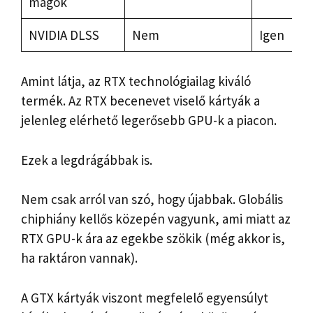
magok
NVIDIA DLSS
Nem
Igen
Amint látja, az RTX technológiailag kiváló
termék. Az RTX becenevet viselő kártyák a
jelenleg elérhető legerősebb GPU-k a piacon.
Ezek a legdrágábbak is.
Nem csak arról van szó, hogy újabbak. Globális
chiphiány kellős közepén vagyunk, ami miatt az
RTX GPU-k ára az egekbe szökik (még akkor is,
ha raktáron vannak).
A GTX kártyák viszont megfelelő egyensúlyt