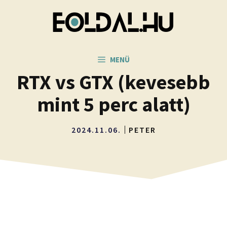
Kilépés
a
tartalomba
MENÜ
RTX vs GTX (kevesebb
mint 5 perc alatt)
2024.11.06.
PETER