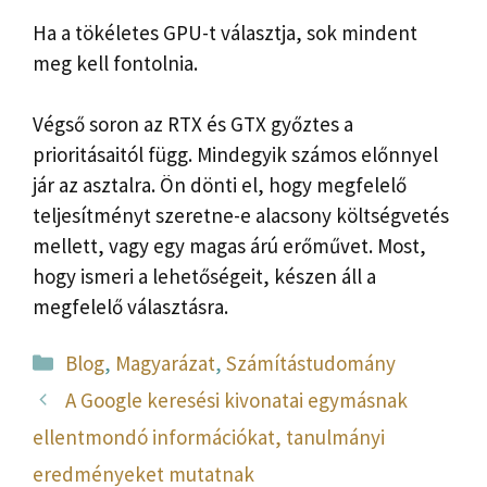
Ha a tökéletes GPU-t választja, sok mindent
meg kell fontolnia.
Végső soron az RTX és GTX győztes a
prioritásaitól függ. Mindegyik számos előnnyel
jár az asztalra. Ön dönti el, hogy megfelelő
teljesítményt szeretne-e alacsony költségvetés
mellett, vagy egy magas árú erőművet. Most,
hogy ismeri a lehetőségeit, készen áll a
megfelelő választásra.
Kategória
Blog
,
Magyarázat
,
Számítástudomány
A Google keresési kivonatai egymásnak
ellentmondó információkat, tanulmányi
eredményeket mutatnak