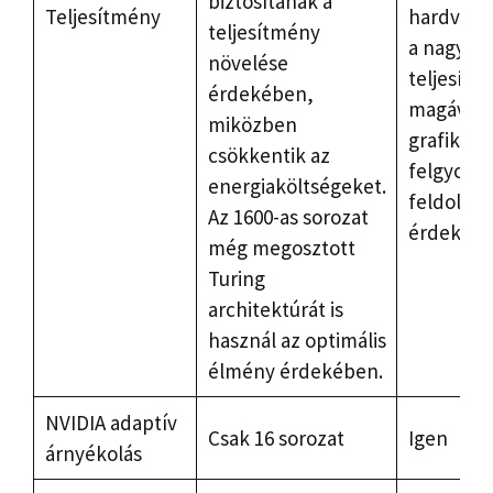
biztosítanak a
Teljesítmény
hardvert 
teljesítmény
a nagy
növelése
teljesítm
érdekében,
magával 
miközben
grafika é
csökkentik az
felgyorsít
energiaköltségeket.
feldolgoz
Az 1600-as sorozat
érdekébe
még megosztott
Turing
architektúrát is
használ az optimális
élmény érdekében.
NVIDIA adaptív
Csak 16 sorozat
Igen
árnyékolás