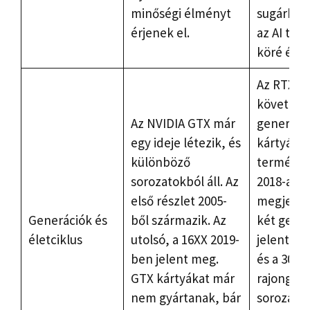
minőségi élményt
sugárköv
érjenek el.
az AI tec
köré épül
Az RTX cs
következ
Az NVIDIA GTX már
generáci
egy ideje létezik, és
kártyákból
különböző
termékcs
sorozatokból áll. Az
2018-as
első részlet 2005-
megjelen
Generációk és
ből származik. Az
két gener
életciklus
utolsó, a 16XX 2019-
jelent me
ben jelent meg.
és a 30XX.
GTX kártyákat már
rajongók 
nem gyártanak, bár
sorozatot