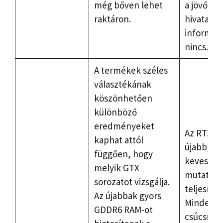
még bőven lehet
a jövőben
raktáron.
hivatalos
informác
nincs.
A termékek széles
választékának
köszönhetően
különböző
eredményeket
Az RTX so
kaphat attól
újabb, és
függően, hogy
kevesebb
melyik GTX
mutat a
sorozatot vizsgálja.
teljesít
Az újabbak gyors
Minden m
GDDR6 RAM-ot
csúcsmin