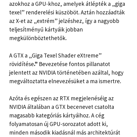
azokhoz a GPU-khoz, amelyek átlépték a „giga
texel” renderelési küszöböt. Aztán hozzáadták
az X-et az „extrém” jelzéshez, így a nagyobb
teljesítményű kártyáik jobban
megkülönböztethetők.
A GTX a „Giga Texel Shader eXtreme”
rövidítése
.”
Bevezetése fontos pillanatot
jelentett az NVIDIA történetében azáltal, hogy
megváltoztatta elnevezésüket a ma ismertre.
Azóta és egészen az RTX megjelenéséig az
NVIDIA általában a GTX becenevet csatolta
magasabb kategóriás kártyáihoz. A cég
folyamatosan új GPU-sorozatot adott ki,
minden második kiadásnál más architektúrát