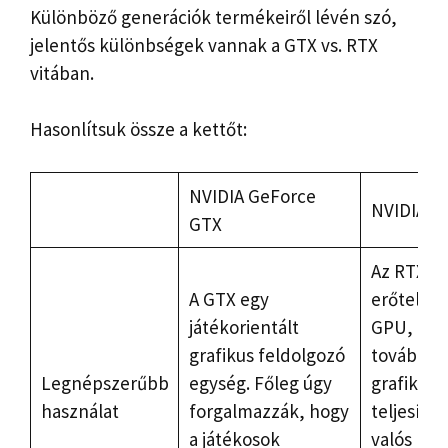
Különböző generációk termékeiről lévén szó,
jelentős különbségek vannak a GTX vs. RTX
vitában.
Hasonlítsuk össze a kettőt:
NVIDIA GeForce
NVIDIA R
GTX
Az RTX e
A GTX egy
erőteljes
játékorientált
GPU, ame
grafikus feldolgozó
továbbfej
Legnépszerűbb
egység. Főleg úgy
grafikus
használat
forgalmazzák, hogy
teljesítm
a játékosok
valós