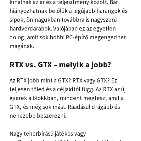
kínálnak az ár és a teljesítmény között. Bár
hiányozhatnak belőlük a legújabb harangok és
sípok, önmagukban továbbra is nagyszerű
hardverdarabok. Valójában ez az egyetlen
dolog, amit sok hobbi PC-építő megengedhet
magának.
RTX vs. GTX – melyik a jobb?
Az RTX jobb mint a GTX? RTX vagy GTX? Ez
teljesen tőled és a céljaidtól függ. Az RTX az új
gyerek a blokkban, mindent megtesz, amit a
GTX, és még sok mást. Ráadásul drágább és
nehezebb beszerezni.
Nagy teherbírású játékos vagy