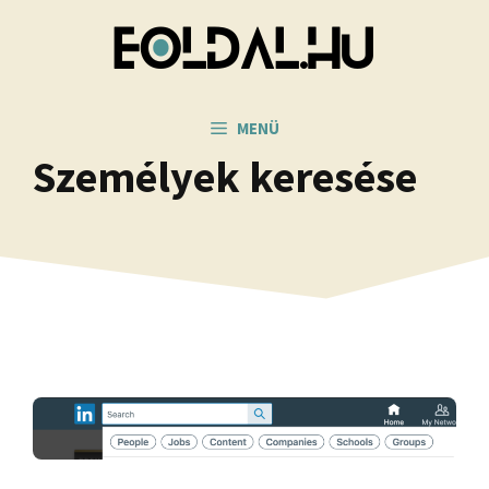
Kilépés
a
tartalomba
MENÜ
Személyek keresése