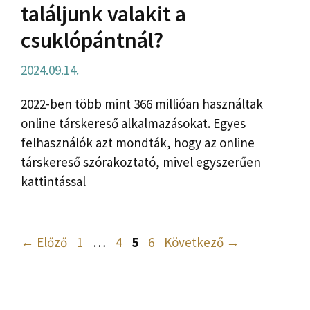
találjunk valakit a
csuklópántnál?
2024.09.14.
2022-ben több mint 366 millióan használtak
online társkereső alkalmazásokat. Egyes
felhasználók azt mondták, hogy az online
társkereső szórakoztató, mivel egyszerűen
kattintással
Oldal
Oldal
Oldal
Oldal
←
Előző
1
…
4
5
6
Következő
→