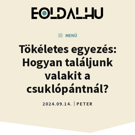
Kilépés
a
tartalomba
MENÜ
Tökéletes egyezés:
Hogyan találjunk
valakit a
csuklópántnál?
2024.09.14.
PETER