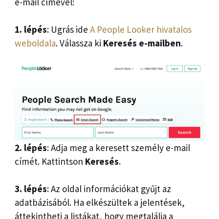
e-mail címével:
1. lépés
: Ugrás ide
A People Looker hivatalos
weboldala
. Válassza ki
Keresés e-mailben
.
2. lépés
: Adja meg a keresett személy e-mail
címét. Kattintson
Keresés
.
3. lépés
: Az oldal információkat gyűjt az
adatbázisából. Ha elkészültek a jelentések,
áttekintheti a listákat, hogy megtalálja a