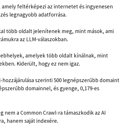
 amely feltérképezi az internetet és ingyenesen
épzés legnagyobb adatforrása.
al több oldalt jelenítenek meg, mint mások, ami
 számukra az LLM-válaszokban.
ebhelyek, amelyek több oldalt kínálnak, mint
ekben. Kiderült, hogy ez nem igaz.
hozzájárulása szerinti 500 legnépszerűbb domaint
épszerűbb domainnel, és gyenge, 0,179-es
leg nem a Common Crawl-ra támaszkodik az AI
ra, hanem saját indexére.