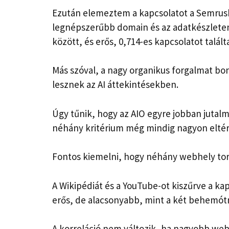
Ezután elemeztem a kapcsolatot a Semrush
legnépszerűbb domain és az adatkészlete
között, és erős, 0,714-es kapcsolatot talál
Más szóval, a nagy organikus forgalmat bo
lesznek az AI áttekintésekben.
Úgy tűnik, hogy az AIO egyre jobban jutal
néhány kritérium még mindig nagyon eltér
Fontos kiemelni, hogy néhány webhely torz
A Wikipédiát és a YouTube-ot kiszűrve a ka
erős, de alacsonyabb, mint a két behemótn
A korreláció nem változik, ha nagyobb web