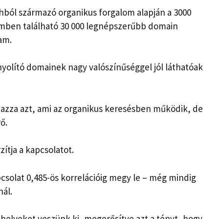
ból származó organikus forgalom alapján a 3000
mben található 30 000 legnépszerűbb domain
tam.
nyolító domainek nagy valószínűséggel jól láthatóak
mazza azt, ami az organikus keresésben működik, de
ő.
ítja a kapcsolatot.
pcsolat 0,485-ös korrelációig megy le – még mindig
ál.
helyeket veszünk ki, megerősítve azt a tényt, hogy