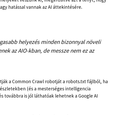
y hatással vannak az AI áttekintésére.
gasabb helyezés minden bizonnyal növeli
yenek az AIO-kban, de messze nem ez az
ák a Common Crawl robotját a robots.txt fájlból, ha
szletekben (és a mesterséges intelligencia
s továbbra is jól láthatóak lehetnek a Google AI