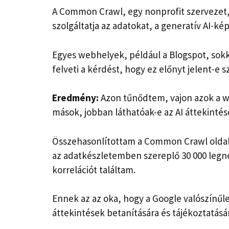
A Common Crawl, egy nonprofit szervezet,
szolgáltatja az adatokat, a generatív AI-k
Egyes webhelyek, például a Blogspot, sokk
felveti a kérdést, hogy ez előnyt jelent-e
Eredmény:
Azon tűnődtem, vajon azok a w
mások, jobban láthatóak-e az AI áttekintés
Összehasonlítottam a Common Crawl oldal-
az adatkészletemben szereplő 30 000 legn
korrelációt találtam.
Ennek az az oka, hogy a Google valószínű
áttekintések betanítására és tájékoztatásá