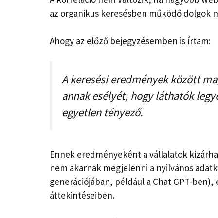
az organikus keresésben működő dolgok nag
Ahogy az előző bejegyzésemben is írtam:
A keresési eredmények között ma
annak esélyét, hogy láthatók leg
egyetlen tényező.
Ennek eredményeként a vállalatok kizárhatj
nem akarnak megjelenni a nyilvános adatké
generációjában, például a Chat GPT-ben), é
áttekintéseiben.