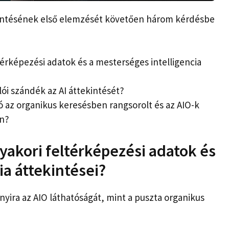
ekintésének első elemzését követően három kérdésbe
érképezési adatok és a mesterséges intelligencia
ói szándék az AI áttekintését?
 az organikus keresésben rangsorolt ​​és az AIO-k
en?
akori feltérképezési adatok és
ia áttekintései?
yira az AIO láthatóságát, mint a puszta organikus