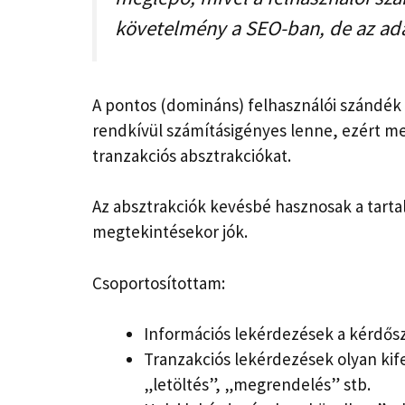
követelmény a SEO-ban, de az a
A pontos (domináns) felhasználói szándék
rendkívül számításigényes lenne, ezért meg
tranzakciós absztrakciókat.
Az absztrakciók kevésbé hasznosak a tartal
megtekintésekor jók.
Csoportosítottam:
Információs lekérdezések a kérdősz
Tranzakciós lekérdezések olyan kife
„letöltés”, „megrendelés” stb.