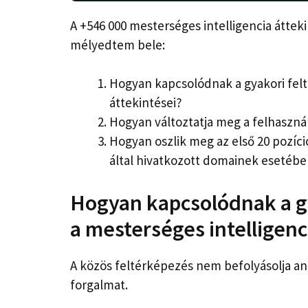
A +546 000 mesterséges intelligencia átt
mélyedtem bele:
Hogyan kapcsolódnak a gyakori felt
áttekintései?
Hogyan változtatja meg a felhasznál
Hogyan oszlik meg az első 20 pozíció
által hivatkozott domainek esetéb
Hogyan kapcsolódnak a gy
a mesterséges intelligenc
A közös feltérképezés nem befolyásolja ann
forgalmat.