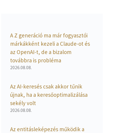
A Z generáció ma már fogyasztói
márkákként kezeli a Claude-ot és
az OpenAI-t, de a bizalom
továbbra is probléma
2026.08.08.
Az AI-keresés csak akkor tűnik
újnak, ha a keresőoptimalizálása
sekély volt
2026.08.08.
Az entitásleképezés működik a