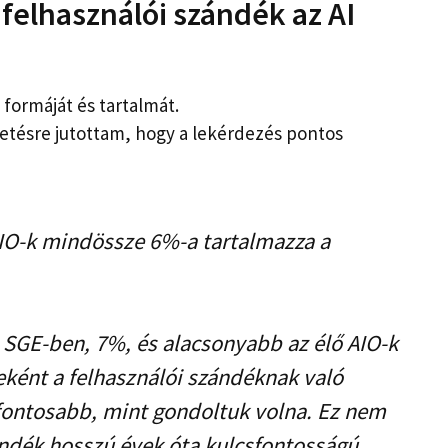
felhasználói szándék az AI
 formáját és tartalmát.
etésre jutottam, hogy a lekérdezés pontos
AIO-k mindössze 6%-a tartalmazza a
SGE-ben, 7%, és alacsonyabb az élő AIO-k
ként a felhasználói szándéknak való
fontosabb, mint gondoltuk volna. Ez nem
ándék hosszú évek óta kulcsfontosságú