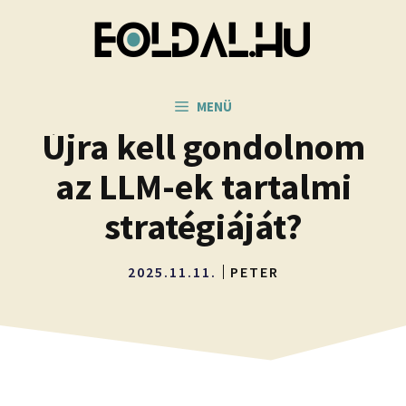
Kilépés
a
tartalomba
MENÜ
Újra kell gondolnom
az LLM-ek tartalmi
stratégiáját?
2025.11.11.
PETER