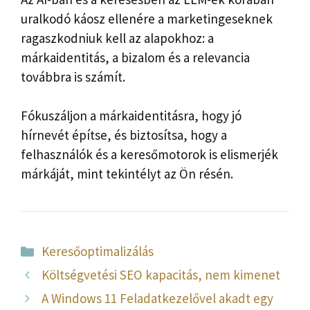
uralkodó káosz ellenére a marketingeseknek
ragaszkodniuk kell az alapokhoz: a
márkaidentitás, a bizalom és a relevancia
továbbra is számít.
Fókuszáljon a márkaidentitásra, hogy jó
hírnevét építse, és biztosítsa, hogy a
felhasználók és a keresőmotorok is elismerjék
márkáját, mint tekintélyt az Ön résén.
Kategória
Keresőoptimalizálás
Költségvetési SEO kapacitás, nem kimenet
A Windows 11 Feladatkezelővel akadt egy