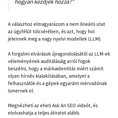
hogyan kezdjek hozzá?”
A válaszhoz elmagyarázom a nem lineáris utat
az ügyfélút tölcsérében, és azt, hogy hol
jelennek meg a nagy nyelvi modellek (LLM).
A forgalmi elvárások újragondolásától az LLM-ek
véleményének auditálásáig arról fogok
beszélni, hogy a márkaidentitás miért számít
olyan hírnév kialakításában, amelyet a
felhasználók és a gépek egyaránt mérvadónak
ismernek el.
Megnézheti az eheti Ask An SEO videót, és
elolvashatja a teljes átiratot alább.