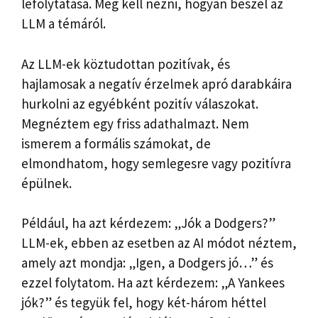
lefolytatása. Meg kell nézni, hogyan beszél az
LLM a témáról.
Az LLM-ek köztudottan pozitívak, és
hajlamosak a negatív érzelmek apró darabkáira
hurkolni az egyébként pozitív válaszokat.
Megnéztem egy friss adathalmazt. Nem
ismerem a formális számokat, de
elmondhatom, hogy semlegesre vagy pozitívra
épülnek.
Például, ha azt kérdezem: „Jók a Dodgers?”
LLM-ek, ebben az esetben az AI módot néztem,
amely azt mondja: „Igen, a Dodgers jó…” és
ezzel folytatom. Ha azt kérdezem: „A Yankees
jók?” és tegyük fel, hogy két-három héttel