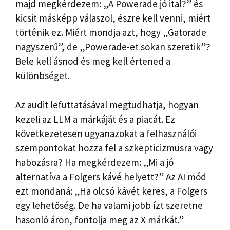
majd megkérdezem: „A Powerade jó ital?” és
kicsit másképp válaszol, észre kell venni, miért
történik ez. Miért mondja azt, hogy „Gatorade
nagyszerű”, de „Powerade-et sokan szeretik”?
Bele kell ásnod és meg kell értened a
különbséget.
Az audit lefuttatásával megtudhatja, hogyan
kezeli az LLM a márkáját és a piacát. Ez
következetesen ugyanazokat a felhasználói
szempontokat hozza fel a szkepticizmusra vagy
habozásra? Ha megkérdezem: „Mi a jó
alternatíva a Folgers kávé helyett?” Az AI mód
ezt mondaná: „Ha olcsó kávét keres, a Folgers
egy lehetőség. De ha valami jobb ízt szeretne
hasonló áron, fontolja meg az X márkát.”