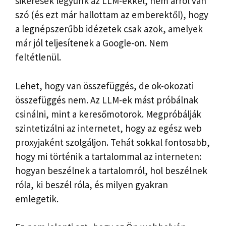
sikeresek legyünk az LLM-ekkel, nem arról van
szó (és ezt már hallottam az emberektől), hogy
a legnépszerűbb idézetek csak azok, amelyek
már jól teljesítenek a Google-on. Nem
feltétlenül.
Lehet, hogy van összefüggés, de ok-okozati
összefüggés nem. Az LLM-ek mást próbálnak
csinálni, mint a keresőmotorok. Megpróbálják
szintetizálni az internetet, hogy az egész web
proxyjaként szolgáljon. Tehát sokkal fontosabb,
hogy mi történik a tartalommal az interneten:
hogyan beszélnek a tartalomról, hol beszélnek
róla, ki beszél róla, és milyen gyakran
emlegetik.