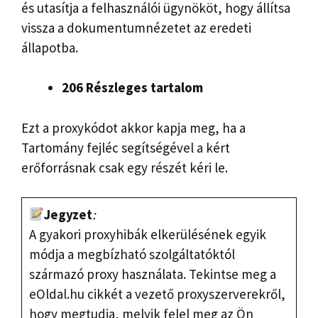
és utasítja a felhasználói ügynököt, hogy állítsa
vissza a dokumentumnézetet az eredeti
állapotba.
206 Részleges tartalom
Ezt a proxykódot akkor kapja meg, ha a
Tartomány fejléc segítségével a kért
erőforrásnak csak egy részét kéri le.
Jegyzet
:
A gyakori proxyhibák elkerülésének egyik
módja a megbízható szolgáltatóktól
származó proxy használata. Tekintse meg a
eOldal.hu cikkét a vezető proxyszerverekről,
hogy megtudja, melyik felel meg az Ön