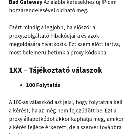
Bad Gateway
Az alábbi kérésekhez új IP-cím
hozzárendelésével oldható meg.
Ezért mindig a legjobb, ha először a
proxyszolgáltató hibakódjaira és azok
megoldására hivatkozik. Ezt szem előtt tartva,
most belemerülhetünk a proxy kódokba.
1XX – Tájékoztató válaszok
100 Folytatás
A 100-as válaszkód azt jelzi, hogy folytatnia kell
a kérést, ha az még nem fejeződött be. Ezt a
proxy állapotkódot akkor kaphatja meg, amikor
a kérés fejléce érkezett, de a szerver továbbra