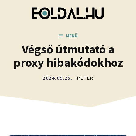
Kilépés
a
tartalomba
MENÜ
Végső útmutató a
proxy hibakódokhoz
2024.09.25.
PETER