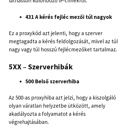
láthasson különböző IP-címekről.
431 A kérés fejléc mezői túl nagyok
Ez a proxykód azt jelenti, hogy a szerver
megtagadta a kérés feldolgozását, mivel az túl
nagy vagy túl hosszú fejlécmezőket tartalmaz.
5XX – Szerverhibák
500 Belső szerverhiba
Az 500-as proxyhiba azt jelzi, hogy a kiszolgáló
olyan váratlan helyzetbe ütközött, amely
akadályozta a folyamatot a kérés
végrehajtásában.