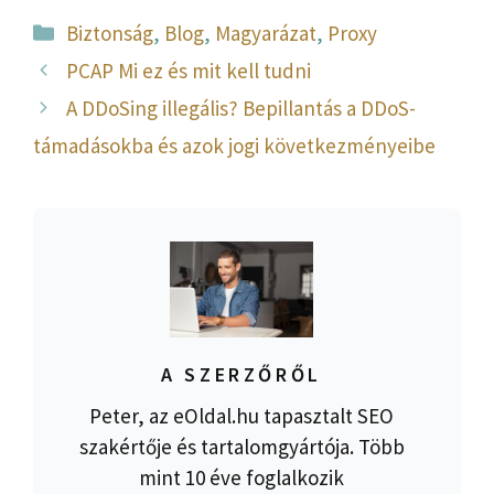
Kategória
Biztonság
,
Blog
,
Magyarázat
,
Proxy
PCAP Mi ez és mit kell tudni
A DDoSing illegális? Bepillantás a DDoS-
támadásokba és azok jogi következményeibe
A SZERZŐRŐL
Peter, az eOldal.hu tapasztalt SEO
szakértője és tartalomgyártója. Több
mint 10 éve foglalkozik