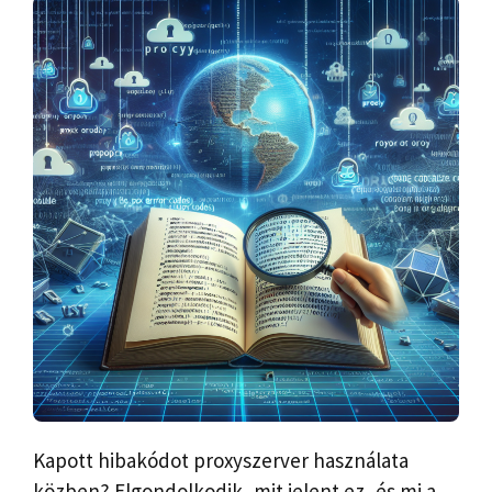
Kapott hibakódot proxyszerver használata
közben? Elgondolkodik, mit jelent ez, és mi a