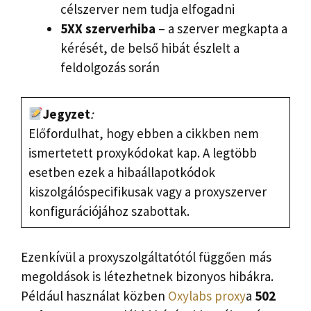
célszerver nem tudja elfogadni
5XX szerverhiba
– a szerver megkapta a
kérését, de belső hibát észlelt a
feldolgozás során
Jegyzet
:
Előfordulhat, hogy ebben a cikkben nem
ismertetett proxykódokat kap. A legtöbb
esetben ezek a hibaállapotkódok
kiszolgálóspecifikusak vagy a proxyszerver
konfigurációjához szabottak.
Ezenkívül a proxyszolgáltatótól függően más
megoldások is létezhetnek bizonyos hibákra.
Például használat közben
Oxylabs proxy
a
502