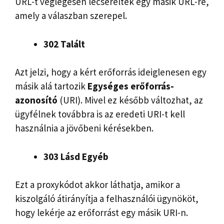
URL-t véglegesen lecserélték egy másik URL-re,
amely a válaszban szerepel.
302 Talált
Azt jelzi, hogy a kért erőforrás ideiglenesen egy
másik alá tartozik
Egységes erőforrás-
azonosító
(URI). Mivel ez később változhat, az
ügyfélnek továbbra is az eredeti URI-t kell
használnia a jövőbeni kérésekben.
303 Lásd Egyéb
Ezt a proxykódot akkor láthatja, amikor a
kiszolgáló átirányítja a felhasználói ügynököt,
hogy lekérje az erőforrást egy másik URI-n.