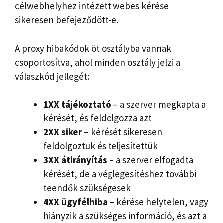
célwebhelyhez intézett webes kérése
sikeresen befejeződött-e.
A proxy hibakódok öt osztályba vannak
csoportosítva, ahol minden osztály jelzi a
válaszkód jellegét:
1XX tájékoztató
– a szerver megkapta a
kérését, és feldolgozza azt
2XX siker
– kérését sikeresen
feldolgoztuk és teljesítettük
3XX átirányítás
– a szerver elfogadta
kérését, de a véglegesítéshez további
teendők szükségesek
4XX ügyfélhiba
– kérése helytelen, vagy
hiányzik a szükséges információ, és azt a