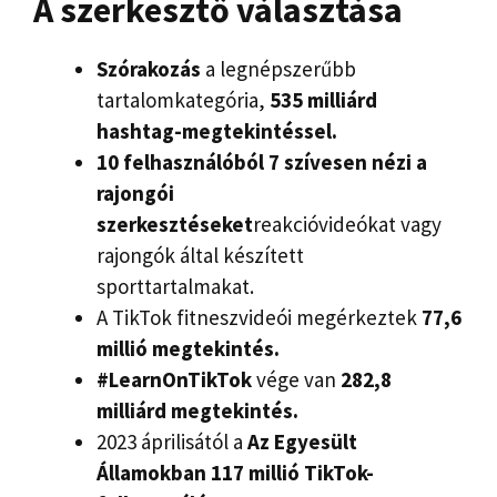
A szerkesztő választása
Szórakozás
a legnépszerűbb
tartalomkategória,
535 milliárd
hashtag-megtekintéssel.
10 felhasználóból 7 szívesen nézi a
rajongói
szerkesztéseket
reakcióvideókat vagy
rajongók által készített
sporttartalmakat.
A TikTok fitneszvideói megérkeztek
77,6
millió megtekintés.
#LearnOnTikTok
vége van
282,8
milliárd megtekintés.
2023 áprilisától a
Az Egyesült
Államokban 117 millió TikTok-