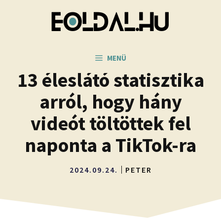
Kilépés
a
tartalomba
MENÜ
13 éleslátó statisztika
arról, hogy hány
videót töltöttek fel
naponta a TikTok-ra
2024.09.24.
PETER