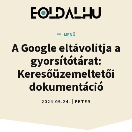
Kilépés
a
tartalomba
MENÜ
A Google eltávolítja a
gyorsítótárat:
Keresőüzemeltetői
dokumentáció
2024.09.24.
PETER