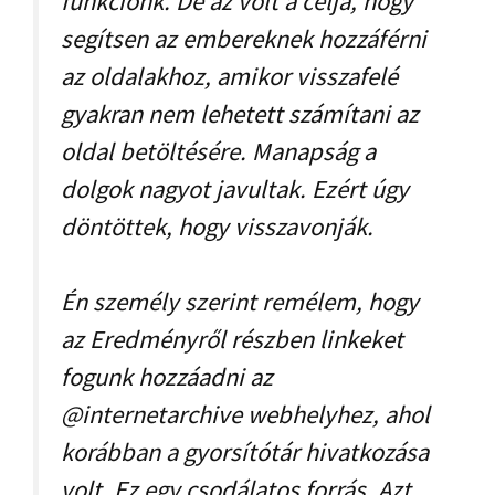
funkciónk. De az volt a célja, hogy
segítsen az embereknek hozzáférni
az oldalakhoz, amikor visszafelé
gyakran nem lehetett számítani az
oldal betöltésére. Manapság a
dolgok nagyot javultak. Ezért úgy
döntöttek, hogy visszavonják.
Én személy szerint remélem, hogy
az Eredményről részben linkeket
fogunk hozzáadni az
@internetarchive webhelyhez, ahol
korábban a gyorsítótár hivatkozása
volt. Ez egy csodálatos forrás. Azt