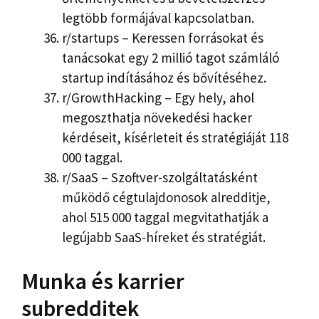
legtöbb formájával kapcsolatban.
r/startups – Keressen forrásokat és
tanácsokat egy 2 millió tagot számláló
startup indításához és bővítéséhez.
r/GrowthHacking – Egy hely, ahol
megoszthatja növekedési hacker
kérdéseit, kísérleteit és stratégiáját 118
000 taggal.
r/SaaS – Szoftver-szolgáltatásként
működő cégtulajdonosok alredditje,
ahol 515 000 taggal megvitathatják a
legújabb SaaS-híreket és stratégiát.
Munka és karrier
subredditek