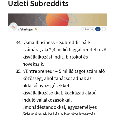
Üzleti Subreddits
r/smallbusiness – Subreddit bárki
számára, aki 2,4 millió taggal rendelkező
kisvállalkozást indít, birtokol és
növekszik.
r/Entrepreneur – 5 millió tagot számláló
közösség, ahol tanácsot adnak az
oldalsó nyüzsgésekkel,
kisvállalkozásokkal, kockázati alapú
induló vállalkozásokkal,
limonádéstandokkal, egyszemélyes
őrleményekkel és a bevételszerzés