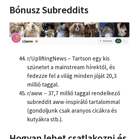
Bónusz Subreddits
r/UpliftingNews – Tartson egy kis
szünetet a mainstream hírektől, és
fedezze fel a világ minden jóját 20,3
millió taggal.
r/aww – 37,7 millió taggal rendelkező
subreddit aww-inspiráló tartalommal
(gondoljunk csak aranyos cicákra és
kutyákra stb.).
Hogyan lehet csatlakozni és