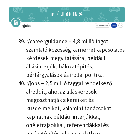
r/careerguidance – 4,8 millió tagot
számláló közösség karrierrel kapcsolatos
kérdések megvitatására, például
állásinterjúk, hálózatépítés,
bértárgyalások és irodai politika.
r/jobs – 2,5 millió taggal rendelkező
alreddit, ahol az álláskeresők
megoszthatják sikereiket és
küzdelmeiket, valamint tanácsokat
kaphatnak például interjúkkal,
önéletrajzokkal, referenciákkal és
hálózatépítéssel kapcsolatban.