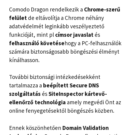
Comodo Dragon rendelkezik a
Chrome-szerű
felület
de eltávolítja a Chrome néhány
adatvédelmét leginkább veszélyeztető
funkcióját, mint pl
címsor
javaslat
és
felhasználó követése
hogy a PC-felhasználók
számára biztonságosabb böngészési élményt
kínálhasson.
További biztonsági intézkedésekként
tartalmazza a
beépített Secure DNS
szolgáltatás
és
SiteInspector kártevő-
ellenőrző technológia
amely megvédi Önt az
online fenyegetésektől böngészés közben.
Ennek köszönhetően
Domain Validation