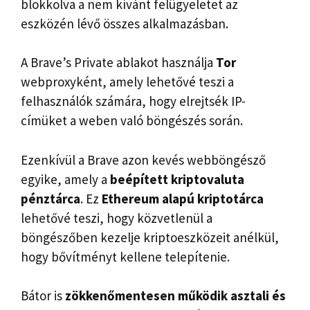
blokkolva a nem kívánt felügyeletet az
eszközén lévő összes alkalmazásban.
A Brave’s Private ablakot használja
Tor
webproxyként, amely lehetővé teszi a
felhasználók számára, hogy elrejtsék IP-
címüket a weben való böngészés során.
Ezenkívül a Brave azon kevés webböngésző
egyike, amely a
beépített kriptovaluta
pénztárca
. Ez
Ethereum alapú kriptotárca
lehetővé teszi, hogy közvetlenül a
böngészőben kezelje kriptoeszközeit anélkül,
hogy bővítményt kellene telepítenie.
Bátor is
zökkenőmentesen működik asztali és