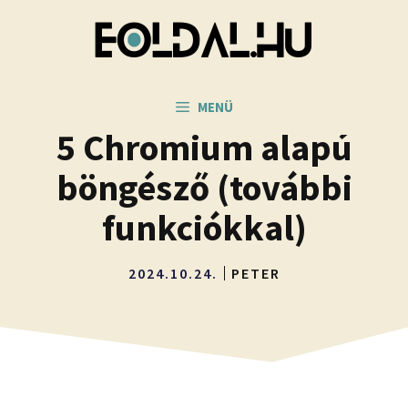
Kilépés
a
tartalomba
MENÜ
5 Chromium alapú
böngésző (további
funkciókkal)
2024.10.24.
PETER