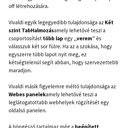
off létrehozására.
Vivaldi egyik legegyedibb tulajdonsága az
Két
szint
Tab
Halmozás
amely lehetővé teszi a
csoportosítást
több lap
egy „
verem
” és
válasszuk két sor fülre. Ha az a szokása, hogy
egyszerre több lapot nyit meg, ez
kétségtelenül segít abban, hogy szervezettebb
maradjon.
Vivaldi másik figyelemre méltó tulajdonsága az
Webes panelek
amely lehetővé teszi a
leglátogatottabb webhelyek rögzítését egy
oldalsó panelen.
A böngésző tartalmaz még a
beépített