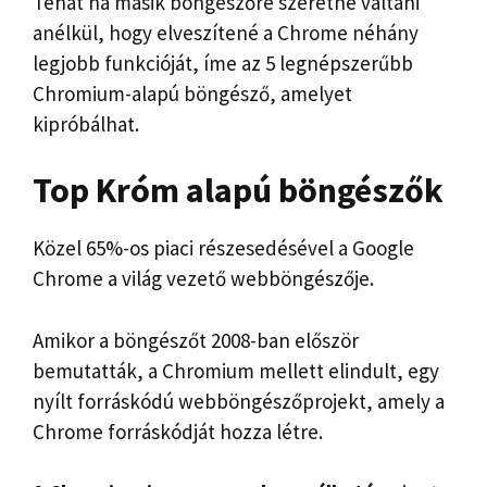
Tehát ha másik böngészőre szeretne váltani
anélkül, hogy elveszítené a Chrome néhány
legjobb funkcióját, íme az 5 legnépszerűbb
Chromium-alapú böngésző, amelyet
kipróbálhat.
Top
Króm alapú böngészők
Közel 65%-os piaci részesedésével a Google
Chrome a világ vezető webböngészője.
Amikor a böngészőt 2008-ban először
bemutatták, a Chromium mellett elindult, egy
nyílt forráskódú webböngészőprojekt, amely a
Chrome forráskódját hozza létre.