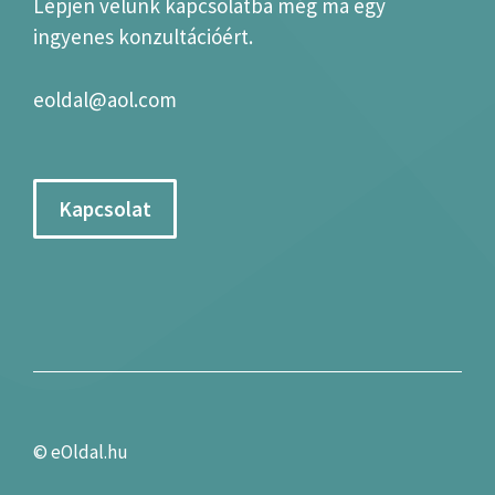
Lépjen velünk kapcsolatba még ma egy
ingyenes konzultációért.
eoldal@aol.com
Kapcsolat
©
eOldal.hu