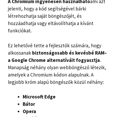
A Chromium ingyenesen használható
ami azt
jelenti, hogy a kód segítségével bárki
létrehozhatja saját böngészőjét, és
hozzáadhatja vagy eltávolíthatja a kívánt
funkciókat.
Ez lehetővé tette a fejlesztők számára, hogy
alkossanak
biztonságosabb és kevésbé
RAM
–
a Google Chrome alternatíváit fogyasztja
.
Manapság néhány olyan webböngésző létezik,
amelyek a Chromium kódon alapulnak. A
legjobb króm alapú böngészők közül néhány:
Microsoft Edge
Bátor
Opera