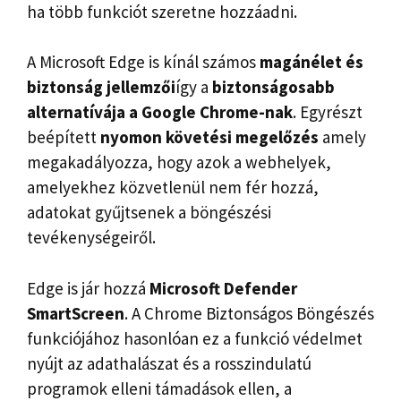
ha több funkciót szeretne hozzáadni.
A Microsoft Edge is kínál számos
magánélet és
biztonság
jellemzői
így a
biztonságosabb
alternatívája a Google Chrome-nak
. Egyrészt
beépített
nyomon követési megelőzés
amely
megakadályozza, hogy azok a webhelyek,
amelyekhez közvetlenül nem fér hozzá,
adatokat gyűjtsenek a böngészési
tevékenységeiről.
Edge is jár hozzá
Microsoft Defender
SmartScreen
. A Chrome Biztonságos Böngészés
funkciójához hasonlóan ez a funkció védelmet
nyújt az adathalászat és a rosszindulatú
programok elleni támadások ellen, a