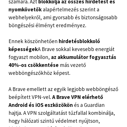
számára. Azt
blokkolja az összes hirdetést és
nyomkövetők
alapértelmezés szerint a
webhelyekről, ami gyorsabb és biztonságosabb
böngészési élményt eredményez.
Ennek köszönhetően
hirdetésblokkoló
képességek
A Brave sokkal kevesebb energiát
fogyaszt mobilon,
az akkumulátor fogyasztás
40%-os csökkentése
más vezető
webböngészőkhöz képest.
A Brave emellett az egyik legjobb webböngésző
beépített VPN-vel.
A Brave VPN elérhető
Android és iOS eszközökön
és a Guardian
hajtja. A VPN szolgáltatást tűzfallal kombinálja,
hogy hálózati szintű védelmet nyújtson,