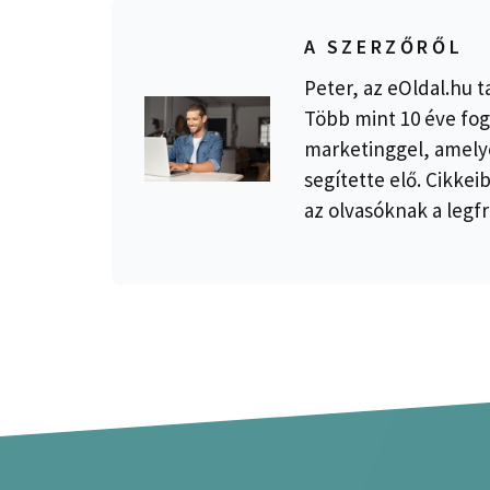
A SZERZŐRŐL
Peter, az eOldal.hu t
Több mint 10 éve fog
marketinggel, amelye
segítette elő. Cikkei
az olvasóknak a legfr