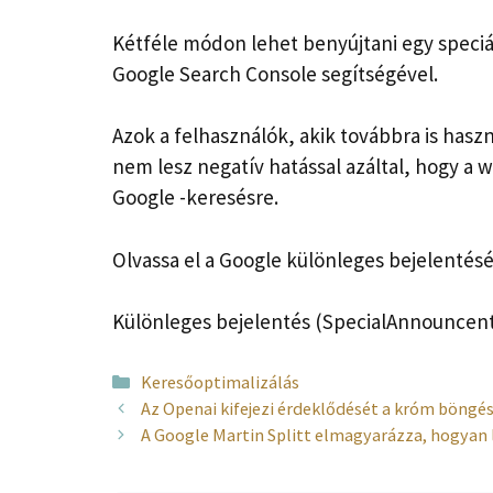
Kétféle módon lehet benyújtani egy speciáli
Google Search Console segítségével.
Azok a felhasználók, akik továbbra is haszná
nem lesz negatív hatással azáltal, hogy a 
Google -keresésre.
Olvassa el a Google különleges bejelentését
Különleges bejelentés (SpecialAnnouncent)
Kategória
Keresőoptimalizálás
Az Openai kifejezi érdeklődését a króm böngés
A Google Martin Splitt elmagyarázza, hogyan 