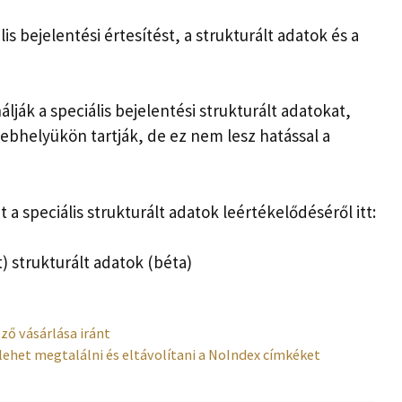
s bejelentési értesítést, a strukturált adatok és a
lják a speciális bejelentési strukturált adatokat,
webhelyükön tartják, de ez nem lesz hatással a
 a speciális strukturált adatok leértékelődéséről itt:
 strukturált adatok (béta)
ző vásárlása iránt
lehet megtalálni és eltávolítani a NoIndex címkéket