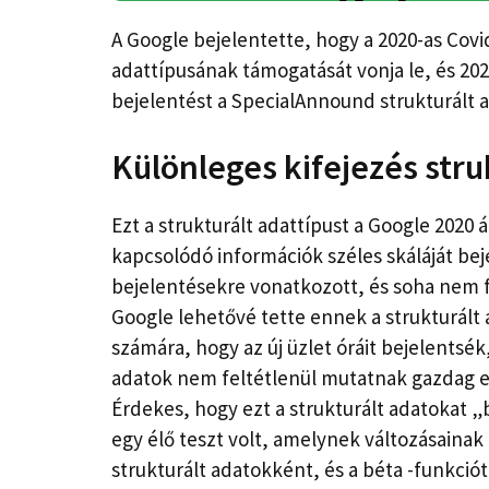
A Google bejelentette, hogy a 2020-as Covi
adattípusának támogatását vonja le, és 2025
bejelentést a SpecialAnnound strukturált
Különleges kifejezés stru
Ezt a strukturált adattípust a Google 2020 
kapcsolódó információk széles skáláját bej
bejelentésekre vonatkozott, és soha nem fe
Google lehetővé tette ennek a strukturált 
számára, hogy az új üzlet óráit bejelentsé
adatok nem feltétlenül mutatnak gazdag 
Érdekes, hogy ezt a strukturált adatokat „b
egy élő teszt volt, amelynek változásainak 
strukturált adatokként, és a béta -funkció