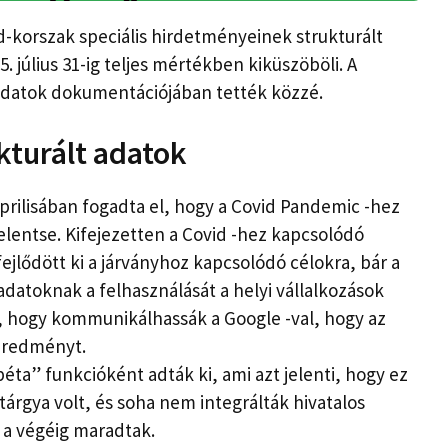
d-korszak speciális hirdetményeinek strukturált
. július 31-ig teljes mértékben kiküszöböli. A
 adatok dokumentációjában tették közzé.
kturált adatok
áprilisában fogadta el, hogy a Covid Pandemic -hez
elentse. Kifejezetten a Covid -hez kapcsolódó
jlődött ki a járványhoz kapcsolódó célokra, bár a
adatoknak a felhasználását a helyi vállalkozások
k, hogy kommunikálhassák a Google -val, hogy az
eredményt.
éta” funkcióként adták ki, ami azt jelenti, hogy ez
tárgya volt, és soha nem integrálták hivatalos
t a végéig maradtak.