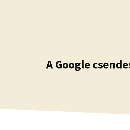
Kilépés
a
tartalomba
A Google csendes