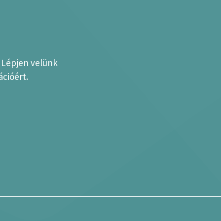
? Lépjen velünk
cióért.