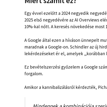
Miért számít ez?
Egy évvel ezelőtt a 2024 negyedik negyed
2025 első negyedévére az AI Overviews elért
10%-kal nőtt. A keresés növekedése most 1
A Google által ezen a híváson ünnepelt mu
maradnak a Google-on. Schindler az új hir
lekérdezéseket ér el, amelyek „korábban ki
Ez bevételszerzési győzelem a Google szá
forgalom.
Amikor a kannibalizálásról kérdezték, Pich
„Mindennek a kombinációja szerin