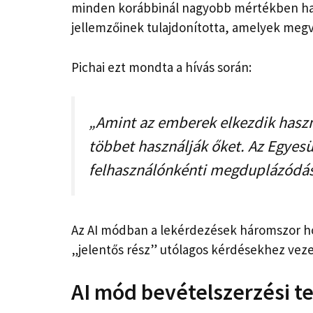
minden korábbinál nagyobb mértékben hasz
jellemzőinek tulajdonította, amelyek meg
Pichai ezt mondta a hívás során:
„Amint az emberek elkezdik haszn
többet használják őket. Az Egyes
felhasználónkénti megduplázódásá
Az AI módban a lekérdezések háromszor h
„jelentős rész” utólagos kérdésekhez veze
AI mód bevételszerzési t