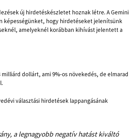
dezések új hirdetéskészletet hoznak létre. A Gemini
 képességünket, hogy hirdetéseket jelenítsünk
eknél, amelyeknél korábban kihívást jelentett a
8 milliárd dollárt, ami 9%-os növekedés, de elmarad
l.
yedévi választási hirdetések lappangásának
ány, a legnagyobb negatív hatást kiváltó