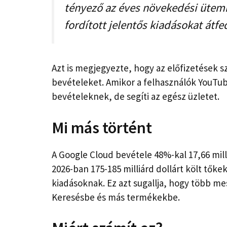
tényező az éves növekedési ütemre
fordított jelentős kiadásokat átfe
Azt is megjegyezte, hogy az előfizetések 
bevételeket. Amikor a felhasználók YouTub
bevételeknek, de segíti az egész üzletet.
Mi más történt
A Google Cloud bevétele 48%-kal 17,66 milli
2026-ban 175-185 milliárd dollárt költ tők
kiadásoknak. Ez azt sugallja, hogy több mes
Keresésbe és más termékekbe.