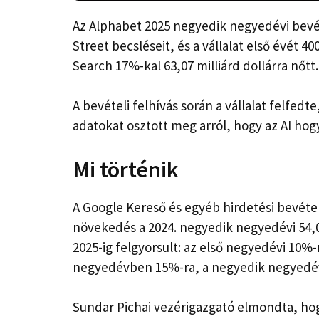
Az Alphabet 2025 negyedik negyedévi bevétel
Street becsléseit, és a vállalat első évét 400
Search 17%-kal 63,07 milliárd dollárra nőtt.
A bevételi felhívás során a vállalat felfedt
adatokat osztott meg arról, hogy az AI hog
Mi történik
A Google Kereső és egyéb hirdetési bevétele
növekedés a 2024. negyedik negyedévi 54,0
2025-ig felgyorsult: az első negyedévi 10
negyedévben 15%-ra, a negyedik negyedé
Sundar Pichai vezérigazgató elmondta, ho