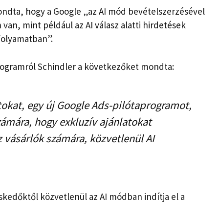
mondta, hogy a Google „az AI mód bevételszerzésével
van, mint például az AI válasz alatti hirdetések
folyamatban”.
 programról Schindler a következőket mondta:
tokat, egy új Google Ads-pilótaprogramot,
zámára, hogy exkluzív ajánlatokat
z vásárlók számára, közvetlenül AI
skedőktől közvetlenül az AI módban indítja el a