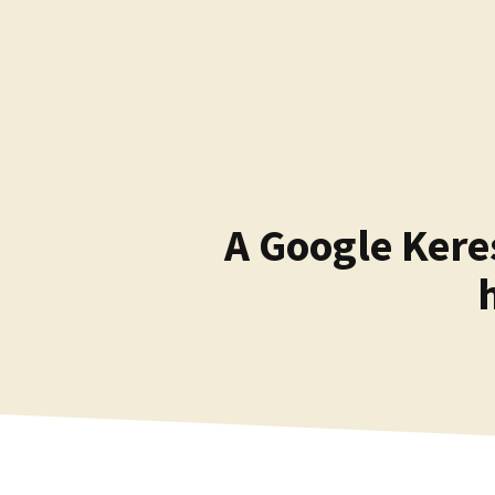
Kilépés
a
tartalomba
A Google Keres