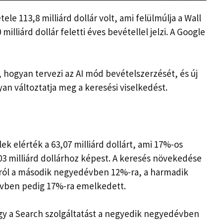
e 113,8 milliárd dollár volt, ami felülmúlja a Wall
 milliárd dollár feletti éves bevétellel jelzi. A Google
e, hogyan tervezi az AI mód bevételszerzését, és új
yan változtatja meg a keresési viselkedést.
k elérték a 63,07 milliárd dollárt, ami 17%-os
3 milliárd dollárhoz képest. A keresés növekedése
%-ról a második negyedévben 12%-ra, a harmadik
vben pedig 17%-ra emelkedett.
gy a Search szolgáltatást a negyedik negyedévben