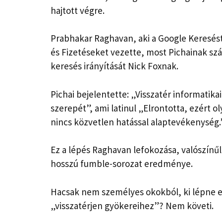
hajtott végre.
Prabhakar Raghavan, aki a Google Keresést
és Fizetéseket vezette, most Pichainak szá
keresés irányítását Nick Foxnak.
Pichai bejelentette: „Visszatér informatika
szerepét”, ami latinul „Elrontotta, ezért o
nincs közvetlen hatással alaptevékenység.
Ez a lépés Raghavan lefokozása, valószínűl
hosszú fumble-sorozat eredménye.
Hacsak nem személyes okokból, ki lépne e
„visszatérjen gyökereihez”? Nem követi.