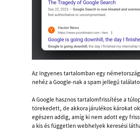
Az Ingyenes tartalomban egy németország
nehéz a Google-nak a spam jellegű találat
A Google hasznos tartalomfrissítése a túl
törekedett, de akkora járulékos károkat oko
egészen addig, amíg ki nem adott egy friss
a kis és független webhelyek keresési látha