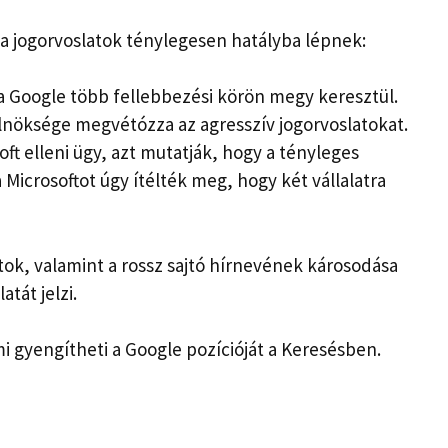
 a jogorvoslatok ténylegesen hatályba lépnek:
 a Google több fellebbezési körön megy keresztül.
elnöksége megvétózza az agresszív jogorvoslatokat.
ft elleni ügy, azt mutatják, hogy a tényleges
 Microsoftot úgy ítélték meg, hogy két vállalatra
atok, valamint a rossz sajtó hírnevének károsodása
tát jelzi.
mi gyengítheti a Google pozícióját a Keresésben.