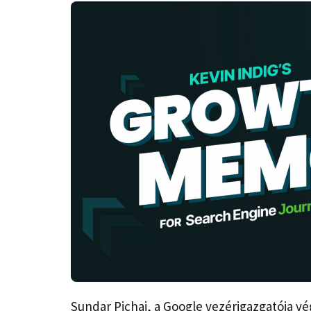
Sundar Pichai, a Google vezérigazgatója vég