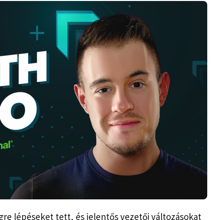
re lépéseket tett, és jelentős vezetői változásokat