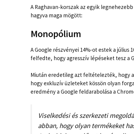
A Raghavan-korszak az egyik legnehezebb i
hagyva maga mögött:
Monopólium
A Google részvényei 14%-ot estek a július 
felfedte, hogy agresszív lépéseket tesz a G
Miután eredetileg azt feltételezték, hogy
hogy exkluzív üzleteket kössön olyan forg
eredmény a Google feldarabolása a Chrome,
Viselkedési és szerkezeti megold
abban, hogy olyan termékeket has