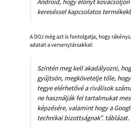
Android, hogy előnyt kovácsoljon
kereséssel kapcsolatos termékekb
A DOJ még azt is fontolgatja, hogy rákénys
adatait a versenytársakkal:
Szintén meg kell akadályozni, hog
gyűjtsön, megkövetelje tőle, hog
tegye elérhetővé a riválisok szá
ne használják fel tartalmukat mes
képzésére, valamint hogy a Google 
technikai bizottságnak”. táblázat.