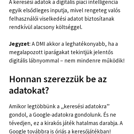
A keresési adatok a digitális piaci intelligencia
egyik elsődleges inputja, mivel rengeteg valós
felhasználói viselkedési adatot biztosítanak
rendkívül alacsony költséggel.
Jegyzet
: A DMI akkor a leghatékonyabb, ha a
megalapozott iparágakat tekintjük jelentős
digitális lábnyommal – nem mindenre működik!
Honnan szerezzük be az
adatokat?
Amikor legtöbbünk a „keresési adatokra”
gondol, a Google-adatokra gondolunk. És ne
tévedjen, ez a kirakós játék hatalmas darabja. A
Google továbbra is óriás a keresőjátékban!