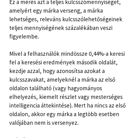
Ez a mérés azt a teljes kulcsszómennyiséget,
amelyért egy márka verseng, a márka
lehetséges, releváns kulcsszólehetőségeinek
teljes mennyiségének százalékában veszi
figyelembe.
Mivel a felhasználók mindössze 0,44%-a keresi
fel a keresési eredmények második oldalát,
kezdje azzal, hogy azonosítsa azokat a
kulcsszavakat, amelyeknél a márka az első
oldalon található (vagy hagyományos
elhelyezés, kiemelt részlet vagy mesterséges
intelligencia áttekintése). Mert ha nincs az első
oldalon, akkor egy márka a legtöbb esetben
valójában nem is versenyez.