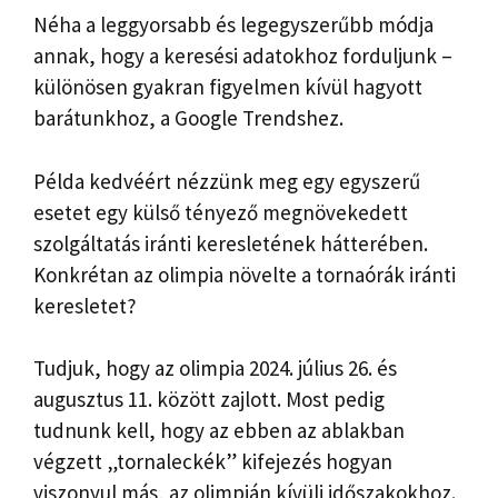
Néha a leggyorsabb és legegyszerűbb módja
annak, hogy a keresési adatokhoz forduljunk –
különösen gyakran figyelmen kívül hagyott
barátunkhoz, a Google Trendshez.
Példa kedvéért nézzünk meg egy egyszerű
esetet egy külső tényező megnövekedett
szolgáltatás iránti keresletének hátterében.
Konkrétan az olimpia növelte a tornaórák iránti
keresletet?
Tudjuk, hogy az olimpia 2024. július 26. és
augusztus 11. között zajlott. Most pedig
tudnunk kell, hogy az ebben az ablakban
végzett „tornaleckék” kifejezés hogyan
viszonyul más, az olimpián kívüli időszakokhoz.