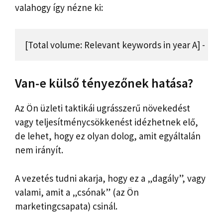
valahogy így nézne ki:
[Total volume: Relevant keywords in year A] - [To
Van-e külső tényezőnek hatása?
Az Ön üzleti taktikái ugrásszerű növekedést
vagy teljesítménycsökkenést idézhetnek elő,
de lehet, hogy ez olyan dolog, amit egyáltalán
nem irányít.
A vezetés tudni akarja, hogy ez a „dagály”, vagy
valami, amit a „csónak” (az Ön
marketingcsapata) csinál.