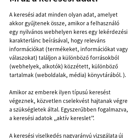
A keresési adat minden olyan adat, amelyet
akkor gyűjtenek össze, amikor a felhasználó
egy nyilvános webhelyen keres egy lekérdezési
karakterlánc beírásával, hogy releváns
információkat (termékeket, információkat vagy
válaszokat) találjon a különböző forrásokból
(webhelyek, alkotók) közzétett, különböző
tartalmak (weboldalak, média) könyvtárából. ).
Amikor az emberek ilyen típusú keresést
végeznek, közvetlen cselekvést hajtanak végre
a szükségletek által. Egyszerűbben fogalmazva,
a keresési adatok „aktív kereslet”.
A keresési viselkedés nagyarányú vizsgálata új