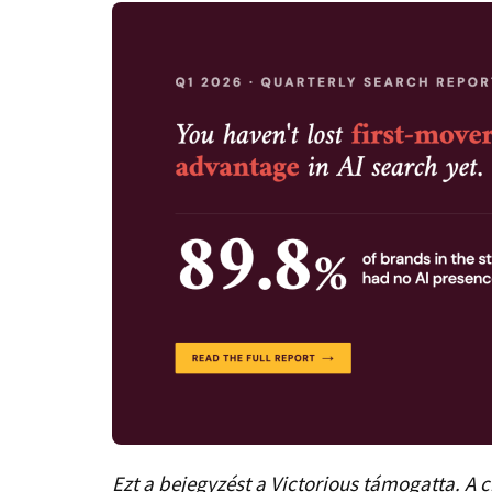
Ezt a bejegyzést a Victorious támogatta. A c