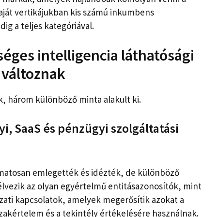
saját vertikájukban kis számú inkumbens
ig a teljes kategóriával.
séges intelligencia láthatósági
 változnak
k, három különböző minta alakult ki.
i, SaaS és pénzügyi szolgáltatási
matosan emlegették és idézték, de különböző
lvezik az olyan egyértelmű entitásazonosítók, mint
ózati kapcsolatok, amelyek megerősítik azokat a
zakértelem és a tekintély értékelésére használnak.