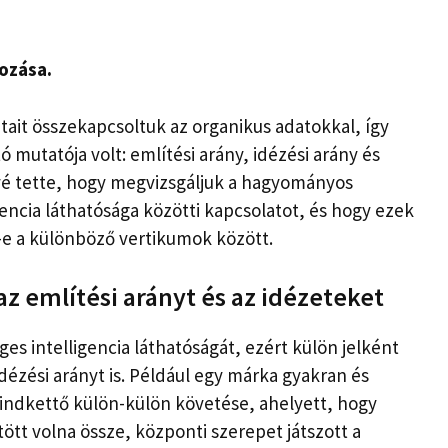
kozása.
atait összekapcsoltuk az organikus adatokkal, így
utatója volt: említési arány, idézési arány és
ővé tette, hogy megvizsgáljuk a hagyományos
gencia láthatósága közötti kapcsolatot, és hogy ezek
e a különböző vertikumok között.
z említési arányt és az idézeteket
s intelligencia láthatóságát, ezért külön jelként
dézési arányt is. Például egy márka gyakran és
Mindkettő külön-külön követése, ahelyett, hogy
ött volna össze, központi szerepet játszott a