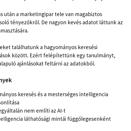
ás után a marketingipar tele van magabiztos
soló tényezőkről. De nagyon kevés adatot láttunk az
ámasztására.
seket találhatunk a hagyományos keresési
zások között. Ezért felépítettünk egy tanulmányt,
lapuló ajánlásokat feltárni az adatokból.
nyek
mányos keresés és a mesterséges intelligencia
onlítása
gyáltalán nem említi az AI-t
telligencia láthatósági mintái függőlegesenként