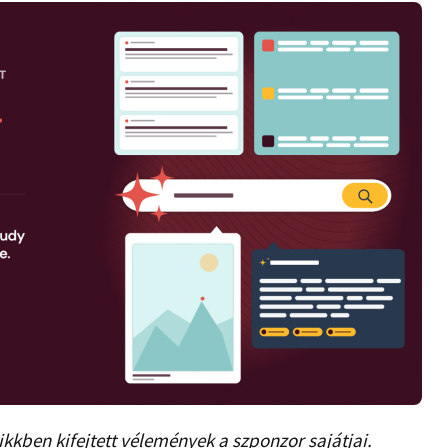
ikkben kifejtett vélemények a szponzor sajátjai.