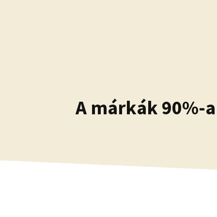
Kilépés
a
tartalomba
A márkák 90%-a 