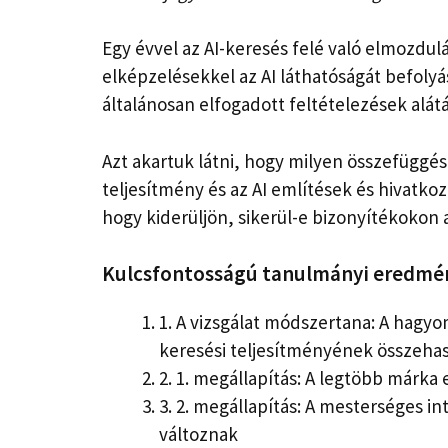
Egy évvel az AI-keresés felé való elmozdul
elképzelésekkel az AI láthatóságát befolyá
általánosan elfogadott feltételezések alát
Azt akartuk látni, hogy milyen összefüggé
teljesítmény és az AI említések és hivatko
hogy kiderüljön, sikerül-e bizonyítékokon a
Kulcsfontosságú tanulmányi eredmé
1.
A vizsgálat módszertana: A hagyo
keresési teljesítményének összehas
2.
1. megállapítás: A legtöbb márka e
3.
2. megállapítás: A mesterséges in
változnak