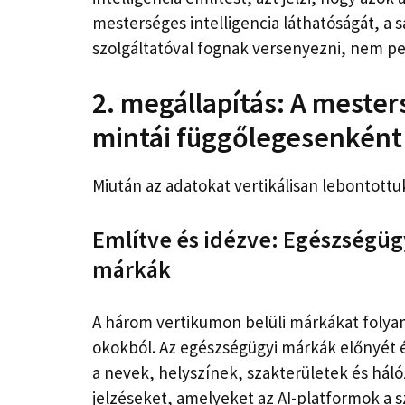
mesterséges intelligencia láthatóságát, a 
szolgáltatóval fognak versenyezni, nem ped
2. megállapítás: A mester
mintái függőlegesenként
Miután az adatokat vertikálisan lebontottu
Említve és idézve: Egészségügy
márkák
A három vertikumon belüli márkákat folya
okokból. Az egészségügyi márkák előnyét é
a nevek, helyszínek, szakterületek és hál
jelzéseket, amelyeket az AI-platformok a s