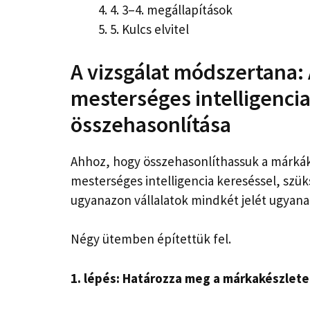
4.
3–4. megállapítások
5.
Kulcs elvitel
A vizsgálat módszertana:
mesterséges intelligenci
összehasonlítása
Ahhoz, hogy összehasonlíthassuk a márká
mesterséges intelligencia kereséssel, szü
ugyanazon vállalatok mindkét jelét ugyana
Négy ütemben építettük fel.
1. lépés: Határozza meg a márkakészlete