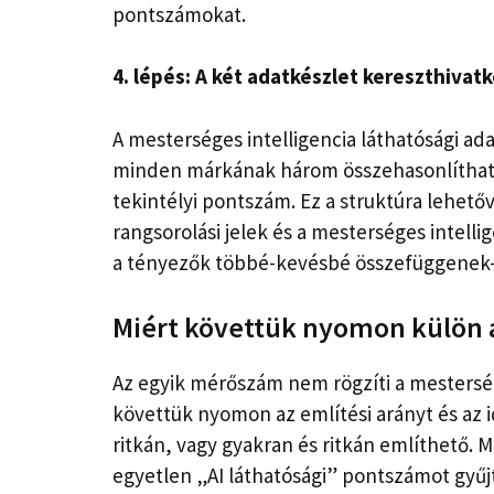
pontszámokat.
4. lépés: A két adatkészlet kereszthivat
A mesterséges intelligencia láthatósági ad
minden márkának három összehasonlítható m
tekintélyi pontszám. Ez a struktúra lehet
rangsorolási jelek és a mesterséges intelli
a tényezők többé-kevésbé összefüggenek-
Miért követtük nyomon külön a
Az egyik mérőszám nem rögzíti a mestersége
követtük nyomon az említési arányt és az i
ritkán, vagy gyakran és ritkán említhető. 
egyetlen „AI láthatósági” pontszámot gyűjt