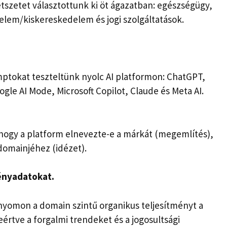
tszetet választottunk ki öt ágazatban: egészségügy,
elem/kiskereskedelem és jogi szolgáltatások.
mptokat teszteltünk nyolc AI platformon: ChatGPT,
gle AI Mode, Microsoft Copilot, Claude és Meta AI.
 hogy a platform elnevezte-e a márkát (megemlítés),
domainjéhez (idézet).
ményadatokat.
yomon a domain szintű organikus teljesítményt a
rtve a forgalmi trendeket és a jogosultsági