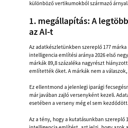
különböző vertikumokból származó árnyal
1. megállapítás: A legtöb
az AI-t
Az adatkészletünkben szereplő 177 márka kö
intelligencia említési aránya 2026 első neg
márkák 89,8 százaléka nagyrészt hiányzott
említették őket. A márkák nem a válaszok,
Ez ellentmond a jelenlegi iparági fecsegés
már javában zajló versenyként kezeli. Ad
esetében a verseny még el sem kezdődött
Az a tény, hogy a kutatásunkban szereplő 
intelligencia említést, azt jelzi, hogy az