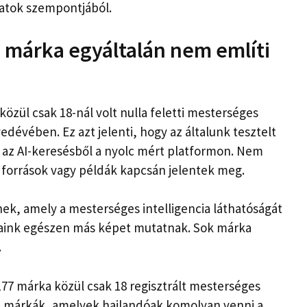
atok szempontjából.
b márka egyáltalán nem említi
zül csak 18-nál volt nulla feletti mesterséges
yedévében. Ez azt jelenti, hogy az általunk tesztelt
 az AI-keresésből a nyolc mért platformon. Nem
 források vagy példák kapcsán jelentek meg.
nek, amely a mesterséges intelligencia láthatóságát
ataink egészen más képet mutatnak. Sok márka
.
177 márka közül csak 18 regisztrált mesterséges
ok a márkák, amelyek hajlandóak komolyan venni a