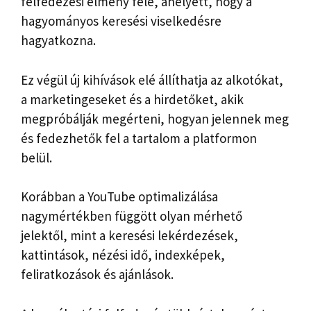
felfedezési élmény felé, ahelyett, hogy a
hagyományos keresési viselkedésre
hagyatkozna.
Ez végül új kihívások elé állíthatja az alkotókat,
a marketingeseket és a hirdetőket, akik
megpróbálják megérteni, hogyan jelennek meg
és fedezhetők fel a tartalom a platformon
belül.
Korábban a YouTube optimalizálása
nagymértékben függött olyan mérhető
jelektől, mint a keresési lekérdezések,
kattintások, nézési idő, indexképek,
feliratkozások és ajánlások.