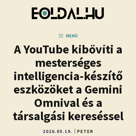
Kilépés
a
tartalomba
MENÜ
A YouTube kibővíti a
mesterséges
intelligencia-készítő
eszközöket a Gemini
Omnival és a
társalgási kereséssel
2026.05.19.
PETER