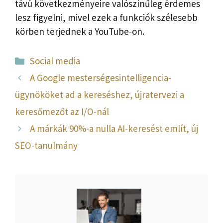
távú következményeire valószínűleg érdemes
lesz figyelni, mivel ezek a funkciók szélesebb
körben terjednek a YouTube-on.
Kategória
Social media
A Google mesterségesintelligencia-
ügynököket ad a kereséshez, újratervezi a
keresőmezőt az I/O-nál
A márkák 90%-a nulla AI-keresést említ, új
SEO-tanulmány