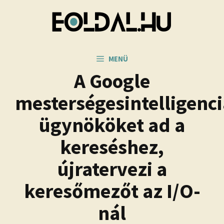
Kilépés
a
tartalomba
MENÜ
A Google
mesterségesintelligenci
ügynököket ad a
kereséshez,
újratervezi a
keresőmezőt az I/O-
nál