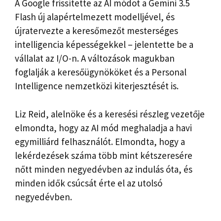
A Google frissítette az AI módot a Gemini 3.5
Flash új alapértelmezett modelljével, és
újratervezte a keresőmezőt mesterséges
intelligencia képességekkel – jelentette be a
vállalat az I/O-n. A változások magukban
foglalják a keresőügynököket és a Personal
Intelligence nemzetközi kiterjesztését is.
Liz Reid, alelnöke és a keresési részleg vezetője
elmondta, hogy az AI mód meghaladja a havi
egymilliárd felhasználót. Elmondta, hogy a
lekérdezések száma több mint kétszeresére
nőtt minden negyedévben az indulás óta, és
minden idők csúcsát érte el az utolsó
negyedévben.