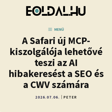
Kilépés
a
tartalomba
MENÜ
A Safari új MCP-
kiszolgálója lehetővé
teszi az AI
hibakeresést a SEO és
a CWV számára
2026.07.06.
PETER