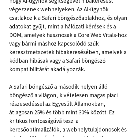
hogy AI-ügynök segítségével hibakeresést
végezzenek webhelyeken. Az AI-ügynök
csatlakozik a Safari böngészőablakhoz, és olyan
adatokat gyűjt, mint a hálózati kérések és a
DOM, amelyek hasznosak a Core Web Vitals-hoz
vagy bármi máshoz kapcsolódó szűk
keresztmetszetek hibakeresésében, amelyek a
kódban hibásak vagy a Safari böngésző
kompatibilitását akadályozzák.
A Safari böngésző a második helyen álló
böngésző a világon, kivételesen magas piaci
részesedéssel az Egyesült Államokban,
átlagosan 25% és több mint 30% között. Ez
kritikus fontosságúvá teszi a
keresőoptimalizálók, a webhelytulajdonosok és