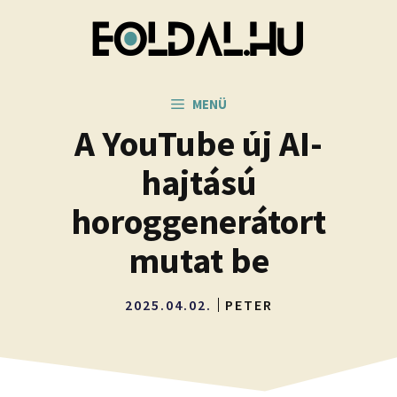
Kilépés
a
tartalomba
MENÜ
A YouTube új AI-
hajtású
horoggenerátort
mutat be
2025.04.02.
PETER