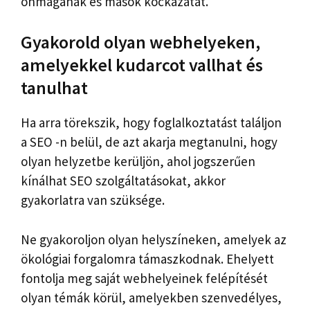
önmagának és mások kockázatát.
Gyakorold olyan webhelyeken,
amelyekkel kudarcot vallhat és
tanulhat
Ha arra törekszik, hogy foglalkoztatást találjon
a SEO -n belül, de azt akarja megtanulni, hogy
olyan helyzetbe kerüljön, ahol jogszerűen
kínálhat SEO szolgáltatásokat, akkor
gyakorlatra van szüksége.
Ne gyakoroljon olyan helyszíneken, amelyek az
ökológiai forgalomra támaszkodnak. Ehelyett
fontolja meg saját webhelyeinek felépítését
olyan témák körül, amelyekben szenvedélyes,