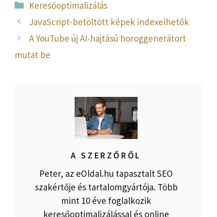
Kategória
Keresőoptimalizálás
JavaScript-betöltött képek indexelhetők
A YouTube új AI-hajtású horoggenerátort
mutat be
A SZERZŐRŐL
Peter, az eOldal.hu tapasztalt SEO
szakértője és tartalomgyártója. Több
mint 10 éve foglalkozik
keresőoptimalizálással és online