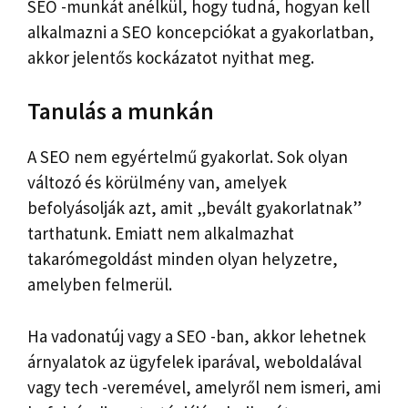
SEO -munkát anélkül, hogy tudná, hogyan kell
alkalmazni a SEO koncepciókat a gyakorlatban,
akkor jelentős kockázatot nyithat meg.
Tanulás a munkán
A SEO nem egyértelmű gyakorlat. Sok olyan
változó és körülmény van, amelyek
befolyásolják azt, amit „bevált gyakorlatnak”
tarthatunk. Emiatt nem alkalmazhat
takarómegoldást minden olyan helyzetre,
amelyben felmerül.
Ha vadonatúj vagy a SEO -ban, akkor lehetnek
árnyalatok az ügyfelek iparával, weboldalával
vagy tech -veremével, amelyről nem ismeri, ami