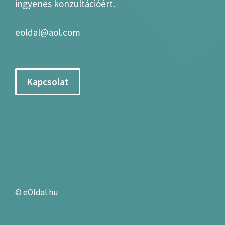
ingyenes konzultációért.
eoldal@aol.com
Kapcsolat
©
eOldal.hu