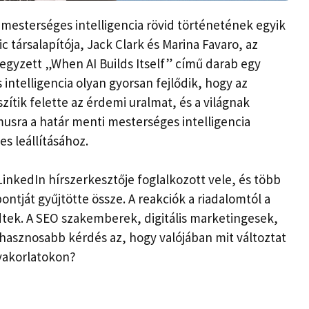
a mesterséges intelligencia rövid történetének egyik
 társalapítója, Jack Clark és Marina Favaro, az
jegyzett „When AI Builds Itself” című darab egy
intelligencia olyan gyorsan fejlődik, hogy az
ítik felette az érdemi uralmat, és a világnak
sra a határ menti mesterséges intelligencia
es leállításához.
LinkedIn hírszerkesztője foglalkozott vele, és több
ontját gyűjtötte össze. A reakciók a riadalomtól a
edtek. A SEO szakemberek, digitális marketingesek,
 hasznosabb kérdés az, hogy valójában mit változtat
yakorlatokon?