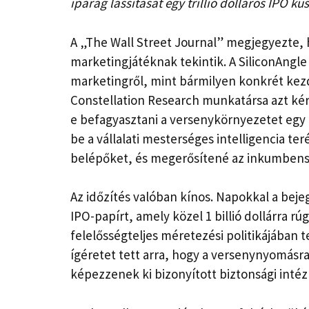
iparág lassítását egy trillió dolláros IPO kü
A „The Wall Street Journal” megjegyezte, h
marketingjátéknak tekintik. A SiliconAngle
marketingről, mint bármilyen konkrét kez
Constellation Research munkatársa azt ké
e befagyasztani a versenykörnyezetet egy 
be a vállalati mesterséges intelligencia te
belépőket, és megerősítené az inkumbense
Az időzítés valóban kínos. Napokkal a beje
IPO-papírt, amely közel 1 billió dollárra r
felelősségteljes méretezési politikájában 
ígéretet tett arra, hogy a versenynyomásra
képezzenek ki bizonyított biztonsági inté