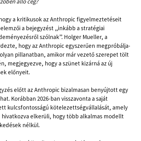
szöbén álló cég?
ogy a kritikusok az Anthropic figyelmeztetéseit
 elemzői a bejegyzést „inkább a stratégiai
deményezésről szólnak”. Holger Mueller, a
rdezte, hogy az Anthropic egyszerűen megpróbálja-
olyan pillanatban, amikor már vezető szerepet tölt
rén, megjegyezve, hogy a szünet kizárná az új
k előnyeit.
gyzés előtt az Anthropic bizalmasan benyújtott egy
úghat. Korábban 2026-ban visszavonta a saját
tett kulcsfontosságú kötelezettségvállalását, amely
 hivatkozva elkerüli, hogy több alkalmas modellt
zkedések nélkül.