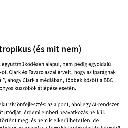
tropikus (és mit nem)
 és együttműködésen alapul, nem pedig egyoldalú
ot. Clark és Favaro azzal érvelt, hogy az iparágnak
l”, ahogy Clark a médiában, többek között a BBC
zonyos küszöbök átlépése esetén.
kurzív önfejlesztés: az a pont, ahol egy AI-rendszer
át utódját, érdemi emberi beavatkozás nélkül.
örtént meg, és nem is elkerülhetetlen, de