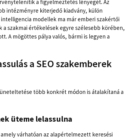
vénytelenítik a figyelmeztetés lényegét. Az
öbb intézményre kiterjedő kiadvány, külön
intelligencia modellek ma már emberi szakértői
k a szakmai értékelések egyre szélesebb körében,
tt. A mögöttes pálya valós, bármi is legyen a
 lassulás a SEO szakemberek
züneteltetése több konkrét módon is átalakítaná a
nek üteme lelassulna
 amely várhatóan az alapértelmezett keresési