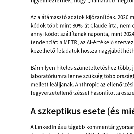
figyelmeztetnek, hogy „hamarabb megtörté
Az alátámasztó adatok kijózanítóak. 2026 m
kódok több mint 80%-át Claude írta, nem
annyi kódot szállítanak naponta, mint 202
tendenciát: a METR, az AI-értékelő szerveze
kezelhető feladatok hossza nagyjából hé
Bármilyen hiteles szüneteltetéshez több, j
laboratóriumra lenne szükség több ország
mellett leálljanak. Anthropic az ellenőrzés
fegyverzetellenőrzéssel hasonlította össze
A szkeptikus esete (és m
A LinkedIn és a tágabb kommentár gyorsan 