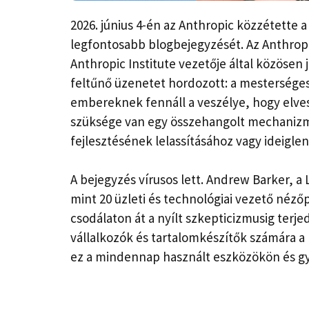
2026. június 4-én az Anthropic közzétette 
legfontosabb blogbejegyzését. Az Anthropic
Anthropic Institute vezetője által közösen 
feltűnő üzenetet hordozott: a mesterséges 
embereknek fennáll a veszélye, hogy elvesz
szüksége van egy összehangolt mechanizmu
fejlesztésének lelassításához vagy ideiglen
A bejegyzés vírusos lett. Andrew Barker, a 
mint 20 üzleti és technológiai vezető nézőp
csodálaton át a nyílt szkepticizmusig terj
vállalkozók és tartalomkészítők számára a
ez a mindennap használt eszközökön és g