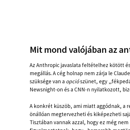
Mit mond valójában az an
Az Anthropic javaslata feltételhez kötött
megállás. A cég holnap nem zárja le Claude-
szüksége van a
opció
szünet, egy „fékpedá
Newsnight-on és a CNN-n nyilatkozott, bi
A konkrét küszöb, ami miatt aggódnak, a re
önállóan megtervezheti és kiképezheti saj
Tisztában vannak azzal, hogy ez még nem t