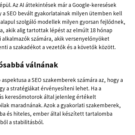
pül. Az AI áttekintések már a Google-keresések
 a SEO bevált gyakorlatainak milyen ütemben kell
z alapul szolgáló modellek milyen gyorsan fejlődnek,
, akik alig tartottak lépést az elmúlt 18 hónap
ai alkalmazók számára, akik versenyelőnyöket
nti a szakadékot a vezetők és a követők között.
tósabbá válnának
óbb aspektusa a SEO szakemberek számára az, hogy a
 a stratégiákat érvényesíteni lehet. Ha a
ás keresőmotorok által jelenleg értékelt
bilak maradnának. Azok a gyakorlati szakemberek,
ba és hiteles, ember által készített tartalomba
ől a stabilitásból.