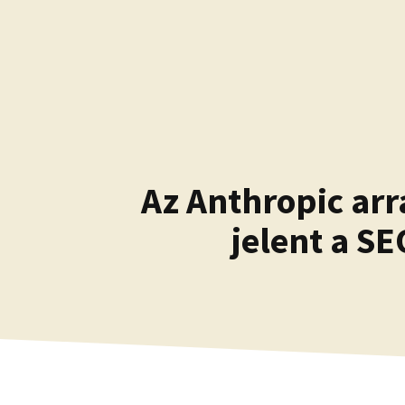
Kilépés
a
tartalomba
Az Anthropic arr
jelent a S