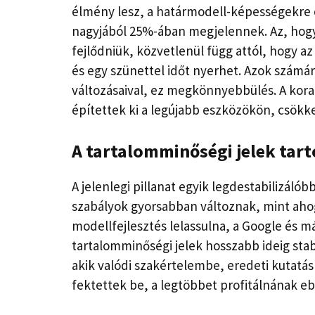
élmény lesz, a határmodell-képességekre é
nagyjából 25%-ában megjelennek. Az, hogy
fejlődniük, közvetlenül függ attól, hogy a
és egy szünettel időt nyerhet. Azok számára
változásaival, ez megkönnyebbülés. A kor
építettek ki a legújabb eszközökön, csökke
A tartalomminőségi jelek tar
A jelenlegi pillanat egyik legdestabilizál
szabályok gyorsabban változnak, mint ahogy
modellfejlesztés lelassulna, a Google és m
tartalomminőségi jelek hosszabb ideig sta
akik valódi szakértelembe, eredeti kutatás
fektettek be, a legtöbbet profitálnának ebb