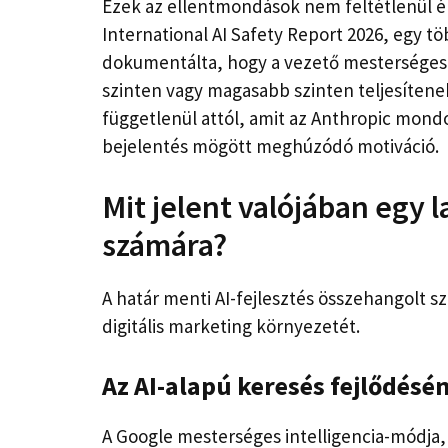
Ezek az ellentmondások nem feltétlenül ér
International AI Safety Report 2026, egy t
dokumentálta, hogy a vezető mesterséges 
szinten vagy magasabb szinten teljesítene
függetlenül attól, amit az Anthropic mondo
bejelentés mögött meghúzódó motiváció.
Mit jelent valójában egy
számára?
A határ menti AI-fejlesztés összehangolt s
digitális marketing környezetét.
Az AI-alapú keresés fejlődésé
A Google mesterséges intelligencia-módja,