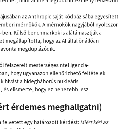
nhet, mint amire a legtöbb intézmény felkészült”.
ájusában az Anthropic saját kódbázisába egyesített
 emberi mérnökök. A mérnökök nagyjából nyolcszor
4-ben. Külső benchmarkok is alátámasztják a
t megállapította, hogy az AI által önállóan
thavonta megduplázódik.
ól felszerelt mesterségesintelligencia-
ban, hogy ugyanazon ellenőrizhető feltételek
i kihívást a hidegháborús nukleáris
, és elismerte, hogy ez nehezebb lesz.
iért érdemes meghallgatni)
felvetett egy határozott kérdést:
Miért kéri az