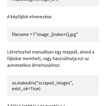
A képfájlok elnevezése:
filename = f"image_{index+1}.jpg"
Létrehozhat manuálisan egy mappát, ahová a
fájlokat mentheti, vagy használhatja ezt az
automatikus létrehozáshoz:
os.makedirs("scraped_images", 
exist_ok=True)