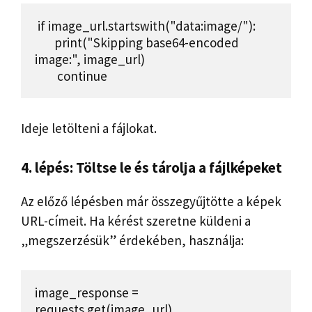
 if image_url.startswith("data:image/"):

       print("Skipping base64-encoded 
image:", image_url)

        continue
Ideje letölteni a fájlokat.
4. lépés: Töltse le és tárolja a fájlképeket
Az előző lépésben már összegyűjtötte a képek
URL-címeit. Ha kérést szeretne küldeni a
„megszerzésük” érdekében, használja:
image_response = 
requests.get(image_url)