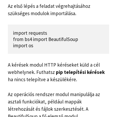
Az első lépés a feladat végrehajtásához
szükséges modulok importálása.
import requests

from bs4 import BeautifulSoup

import os
A kérések modul HTTP kéréseket küld a cél
webhelynek. Futhatsz
pip telepítési kérések
ha nincs telepítve a készülékére.
Az operációs rendszer modul manipulálja az
asztali funkciókat, például mappák
létrehozását és fájlok szerkesztését. A
BeautifulSoup a fő elemző modul.