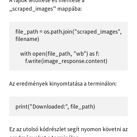
A fájlok letöltése és mentése a
„scraped_images” mappába:
file_path = os.path.join("scraped_images", 
filename)

    with open(file_path, "wb") as f:

        f.write(image_response.content)
Az eredmények kinyomtatása a terminálon:
print("Downloaded:", file_path)
Ez az utolsó kódrészlet segít nyomon követni az