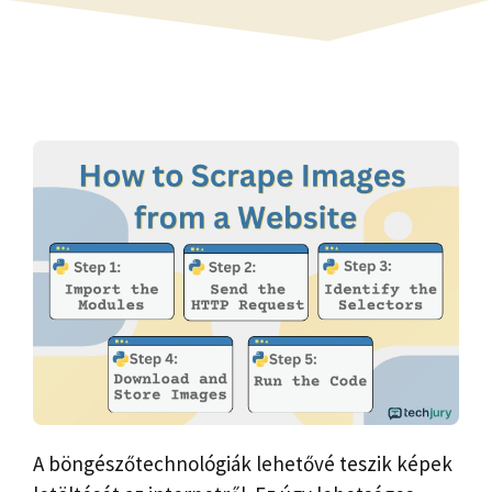
A böngészőtechnológiák lehetővé teszik képek