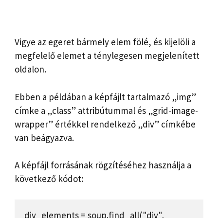
Vigye az egeret bármely elem fölé, és kijelöli a
megfelelő elemet a ténylegesen megjelenített
oldalon.
Ebben a példában a képfájlt tartalmazó „img”
címke a „class” attribútummal és „grid-image-
wrapper” értékkel rendelkező „div” címkébe
van beágyazva.
A képfájl forrásának rögzítéséhez használja a
következő kódot:
div_elements = soup.find_all("div", 