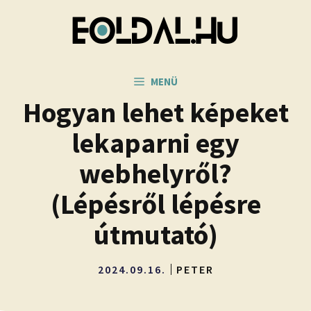
Kilépés
a
tartalomba
MENÜ
Hogyan lehet képeket
lekaparni egy
webhelyről?
(Lépésről lépésre
útmutató)
2024.09.16.
PETER