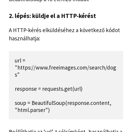
2. lépés: küldje el a HTTP-kérést
A HTTP-kérés elküldéséhez a következő kódot
használhatja:
url = 
"https://www.freeimages.com/search/dog
s"

response = requests.get(url)

soup = BeautifulSoup(response.content, 
"html.parser")
Beállíthatja az ‘url’-t célcímként, használhatja a