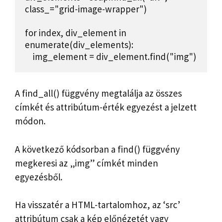
class_="grid-image-wrapper")

for index, div_element in 
enumerate(div_elements):

    img_element = div_element.find("img")
A find_all() függvény megtalálja az összes
címkét és attribútum-érték egyezést a jelzett
módon.
A következő kódsorban a find() függvény
megkeresi az „img” címkét minden
egyezésből.
Ha visszatér a HTML-tartalomhoz, az ‘src’
attribútum csak a kép előnézetét vagy