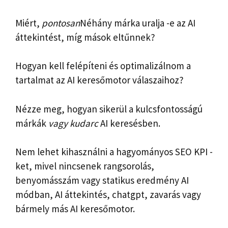
Miért,
pontosan
Néhány márka uralja -e az AI
áttekintést, míg mások eltűnnek?
Hogyan kell felépíteni és optimalizálnom a
tartalmat az AI keresőmotor válaszaihoz?
Nézze meg, hogyan sikerül a kulcsfontosságú
márkák
vagy kudarc
AI keresésben.
Nem lehet kihasználni a hagyományos SEO KPI -
ket, mivel nincsenek rangsorolás,
benyomásszám vagy statikus eredmény AI
módban, AI áttekintés, chatgpt, zavarás vagy
bármely más AI keresőmotor.