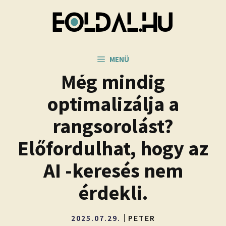
Kilépés
a
tartalomba
MENÜ
Még mindig
optimalizálja a
rangsorolást?
Előfordulhat, hogy az
AI -keresés nem
érdekli.
2025.07.29.
PETER