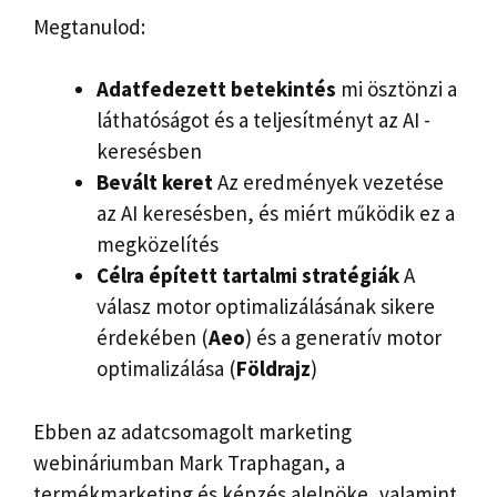
Megtanulod:
Adatfedezett betekintés
mi ösztönzi a
láthatóságot és a teljesítményt az AI -
keresésben
Bevált keret
Az eredmények vezetése
az AI keresésben, és miért működik ez a
megközelítés
Célra épített tartalmi stratégiák
A
válasz motor optimalizálásának sikere
érdekében (
Aeo
) és a generatív motor
optimalizálása (
Földrajz
)
Ebben az adatcsomagolt marketing
webináriumban Mark Traphagan, a
termékmarketing és képzés alelnöke, valamint