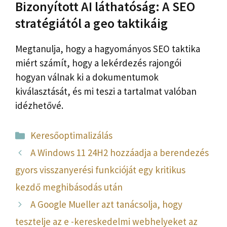
Bizonyított AI láthatóság: A SEO
stratégiától a geo taktikáig
Megtanulja, hogy a hagyományos SEO taktika
miért számít, hogy a lekérdezés rajongói
hogyan válnak ki a dokumentumok
kiválasztását, és mi teszi a tartalmat valóban
idézhetővé.
Kategória
Keresőoptimalizálás
A Windows 11 24H2 hozzáadja a berendezés
gyors visszanyerési funkcióját egy kritikus
kezdő meghibásodás után
A Google Mueller azt tanácsolja, hogy
tesztelje az e -kereskedelmi webhelyeket az