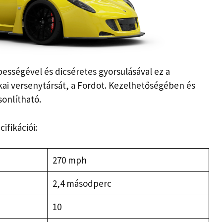
ességével és dicséretes gyorsulásával ez a
i versenytársát, a Fordot. Kezelhetőségében és
onlítható.
fikációi:
270 mph
2,4 másodperc
10