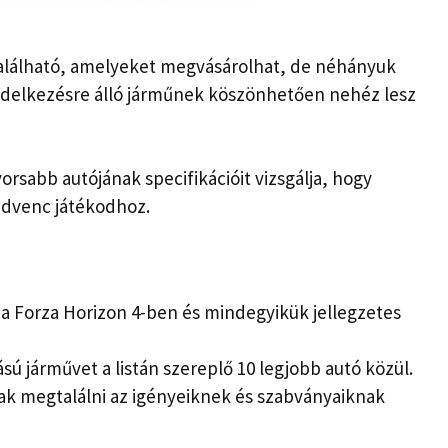
található, amelyeket megvásárolhat, de néhányuk
ndelkezésre álló járműnek köszönhetően nehéz lesz
yorsabb autójának specifikációit vizsgálja, hogy
edvenc játékodhoz.
 a Forza Horizon 4-ben és mindegyikük jellegzetes
ú járművet a listán szereplő 10 legjobb autó közül.
nak megtalálni az igényeiknek és szabványaiknak