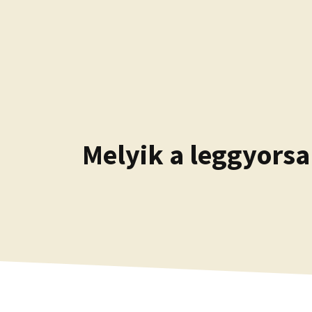
Kilépés
a
tartalomba
Melyik a leggyorsa