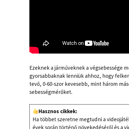
Ezeknek a járműveknek a végsebessége meg
gyorsabbaknak lenniük ahhoz, hogy felkerül
tevő, 0-60-szor kevesebb, mint három másod
sebességmérőket.
Hasznos cikkek:
Ha többet szeretne megtudni a videojáték
évek során történő növekedéséről és a vi