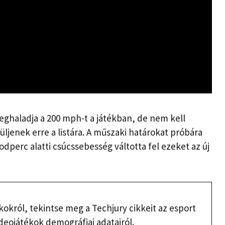
haladja a 200 mph-t a játékban, de nem kell
jenek erre a listára. A műszaki határokat próbára
perc alatti csúcssebesség váltotta fel ezeket az új
okról, tekintse meg a Techjury cikkeit az esport
deojátékok demográfiai adatairól.