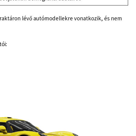
a raktáron lévő autómodellekre vonatkozik, és nem
ói: