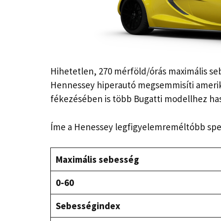
Hihetetlen, 270 mérföld/órás maximális seb
Hennessey hiperautó megsemmisíti amerika
fékezésében is több Bugatti modellhez has
Íme a Henessey legfigyelemreméltóbb speci
Maximális sebesség
0-60
Sebességindex