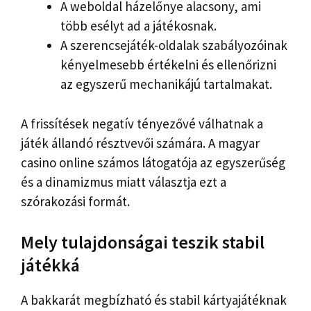
A weboldal házelőnye alacsony, ami
több esélyt ad a játékosnak.
A szerencsejáték-oldalak szabályozóinak
kényelmesebb értékelni és ellenőrizni
az egyszerű mechanikájú tartalmakat.
A frissítések negatív tényezővé válhatnak a
játék állandó résztvevői számára. A magyar
casino online számos látogatója az egyszerűség
és a dinamizmus miatt választja ezt a
szórakozási formát.
Mely tulajdonságai teszik stabil
játékká
A bakkarát megbízható és stabil kártyajátéknak