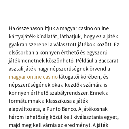
Ha összehasonlítjuk a magyar casino online
kártyajáték-kínálatát, láthatjuk, hogy ez a játék
gyakran szerepel a választott játékok között. Ez
elsősorban a könnyen érthető és egyszerű
játékmenetnek köszönhető. Például a Baccarat
asztali játék nagy népszerűségnek örvend a
magyar online casino
látogatói körében, és
népszerűségének oka a kezdők számára is
könnyen érthető szabályrendszer. Ennek a
formátumnak a klasszikusa a játék
alapváltozata, a Punto Banco. A játékosnak
három lehetőség közül kell kiválasztania egyet,
majd meg kell várnia az eredményt. A játék