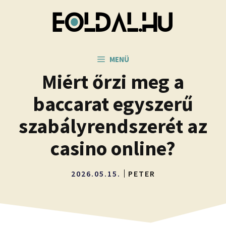
Kilépés
a
tartalomba
MENÜ
Miért őrzi meg a
baccarat egyszerű
szabályrendszerét az
casino online?
2026.05.15.
PETER