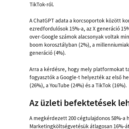
TikTok-ról.
A ChatGPT adata a korcsoportok között kon
ezredfordulósok 15%-a, az X generáció 15%
over-Google számok alacsonyak voltak min
boom korosztályban (2%), a millenniumiak
generáció (4%).
Arra a kérdésre, hogy mely platformokat t
fogyasztók a Google-t helyezték az első he
(26%), a YouTube (24%) és a TikTok (16%).
Az üzleti befektetések le
A megkérdezett 200 cégtulajdonos 58%-a h
Marketingköltségvetésük átlagosan 16%-át