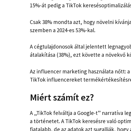
15%-át pedig a TikTok keresésoptimalizálás
Csak 38% mondta azt, hogy növelni kívánj
szemben a 2024-es 53%-kal.
A cégtulajdonosok által jelentett legnagyo
átalakítása (38%), ezt követte a növekvő k
Az influencer marketing használata nőtt: a
TikTok influencereket termékértékesítésr
Miért számít ez?
A „TikTok felváltja a Google-t” narratíva le
a történetet. A TikTok keresésre való opt
fiatalabb, de az adatok azt sugallják, hog