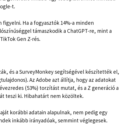
ogle-t.
figyelni. Ha a fogyasztók 14%-a minden
alószínűséggel támaszkodik a ChatGPT-re, mint a
 TikTok Gen Z-rés.
zzák, és a SurveyMonkey segítségével készítették el,
tulajdonos). Az Adobe azt állítja, hogy az adatokat
 évezredes (53%) torzítást mutat, és a Z generáció a
 teszi ki. Hibahatárt nem közöltek.
aját korábbi adatain alapulnak, nem pedig egy
rendek inkább irányadóak, semmint véglegesek.