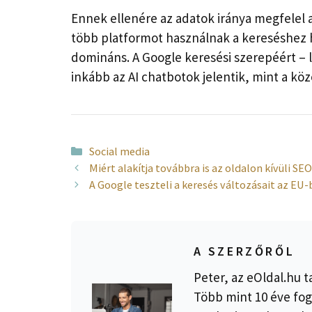
Ennek ellenére az adatok iránya megfelel 
több platformot használnak a kereséshez h
domináns. A Google keresési szerepéért – l
inkább az AI chatbotok jelentik, mint a köz
Kategória
Social media
Miért alakítja továbbra is az oldalon kívüli S
A Google teszteli a keresés változásait az EU
A SZERZŐRŐL
Peter, az eOldal.hu t
Több mint 10 éve fog