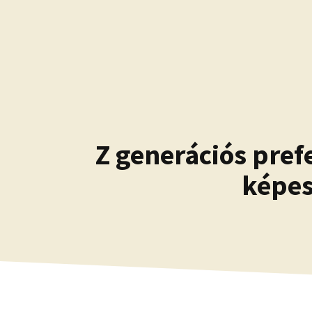
Kilépés
a
tartalomba
Z generációs pref
képes