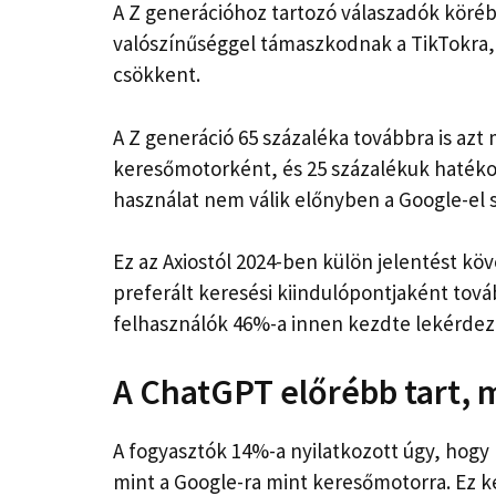
A Z generációhoz tartozó válaszadók köré
valószínűséggel támaszkodnak a TikTokra, 
csökkent.
A Z generáció 65 százaléka továbbra is azt
keresőmotorként, és 25 százalékuk hatéko
használat nem válik előnyben a Google-el 
Ez az Axiostól 2024-ben külön jelentést köv
preferált keresési kiindulópontjaként továb
felhasználók 46%-a innen kezdte lekérdez
A ChatGPT előrébb tart, m
A fogyasztók 14%-a nyilatkozott úgy, hogy
mint a Google-ra mint keresőmotorra. Ez 