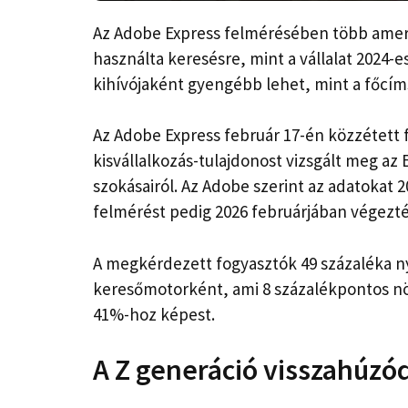
Az Adobe Express felmérésében több amerik
használta keresésre, mint a vállalat 2024-
kihívójaként gyengébb lehet, mint a főcím
Az Adobe Express február 17-én közzétett fr
kisvállalkozás-tulajdonost vizsgált meg az
szokásairól. Az Adobe szerint az adatokat 
felmérést pedig 2026 februárjában végezté
A megkérdezett fogyasztók 49 százaléka ny
keresőmotorként, ami 8 százalékpontos n
41%-hoz képest.
A Z generáció visszahúzó