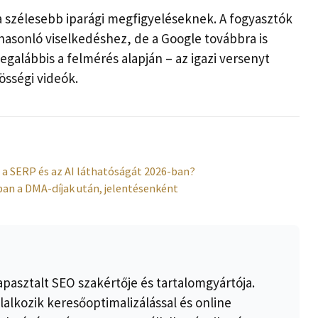
a szélesebb iparági megfigyeléseknek. A fogyasztók
asonló viselkedéshez, de a Google továbbra is
egalábbis a felmérés alapján – az igazi versenyt
össégi videók.
EO a SERP és az AI láthatóságát 2026-ban?
-ban a DMA-díjak után, jelentésenként
apasztalt SEO szakértője és tartalomgyártója.
lalkozik keresőoptimalizálással és online