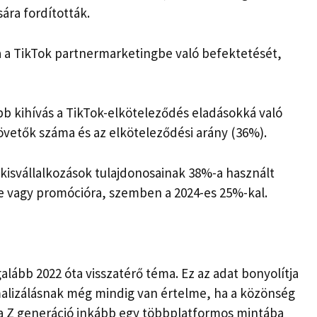
ára fordították.
a a TikTok partnermarketingbe való befektetését,
bb kihívás a TikTok-elköteleződés eladásokká való
övetők száma és az elköteleződési arány (36%).
 kisvállalkozások tulajdonosainak 38%-a használt
e vagy promócióra, szemben a 2024-es 25%-kal.
galább 2022 óta visszatérő téma. Ez az adat bonyolítja
imalizálásnak még mindig van értelme, ha a közönség
y a Z generáció inkább egy többplatformos mintába