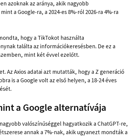
ben azoknak az aránya, akik nagyobb
mint a Google-ra, a 2024-es 8%-ról 2026-ra 4%-ra
 mondta, hogy a TikTokot használta
nynak találta az információkeresésben. De ez a
szemben, mint két évvel ezelőtt.
et. Az Axios adatai azt mutatták, hogy a Z generáció
bra is a Google volt az első helyen, a 18-24 éves
ését.
int a Google alternatívája
 nagyobb valószínűséggel hagyatkozik a ChatGPT-re,
kétszerese annak a 7%-nak, akik ugyanezt mondták a