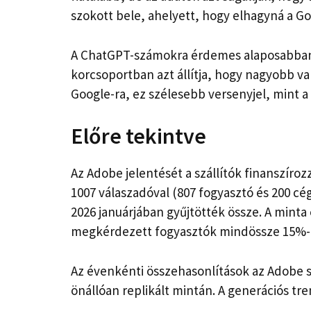
szokott bele, ahelyett, hogy elhagyná a Go
A ChatGPT-számokra érdemes alaposabban 
korcsoportban azt állítja, hogy nagyobb v
Google-ra, ez szélesebb versenyjel, mint a
Előre tekintve
Az Adobe jelentését a szállítók finanszíro
1007 válaszadóval (807 fogyasztó és 200 cég
2026 januárjában gyűjtötték össze. A minta
megkérdezett fogyasztók mindössze 15%-át
Az évenkénti összehasonlítások az Adobe s
önállóan replikált mintán. A generációs t