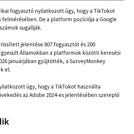
ai fogyasztó nyilatkozott úgy, hogy a TikTokot
es felmérésében. De a platform pozíciója a Google
számok sugallják.
issített jelentése 807 fogyasztót és 200
 Egyesült Államokban a platformok közötti keresési
2026 januárjában gyűjtötték, a SurveyMonkey
k el.
ilatkozott úgy, hogy a TikTokot használta
övekedés az Adobe 2024-es jelentésében szereplő
dik