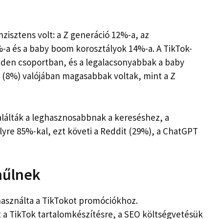
zisztens volt: a Z generáció 12%-a, az
-a és a baby boom korosztályok 14%-a. A TikTok-
den csoportban, és a legalacsonyabbak a baby
 (8%) valójában magasabbak voltak, mint a Z
alálták a leghasznosabbnak a kereséshez, a
lyre 85%-kal, ezt követi a Reddit (29%), a ChatGPT
hűlnek
asználta a TikTokot promóciókhoz.
 a TikTok tartalomkészítésre, a SEO költségvetésük